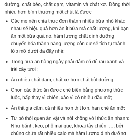
đường, chất béo, chất đạm, vitamin và chát xơ. Đồng thời
nhiều hơn bình thường một chút là được
Các mẹ nên chia thực đơn thành nhiều bữa nhỏ khác
nhau sẽ hiệu quả hơn ăn ít bữa mà chất lượng, khi bạn
ăn một bữa quá no, hàm lượng chất dinh dưỡng
chuyển hóa thành năng lượng còn dư sẽ tích tụ thành
lớp mỡ dưới da đấy nhé;
Trong bữa ăn hàng ngày phải đảm có đủ rau xanh và
trái cây tươi;
Ăn nhiều chất đạm, chất xơ hơn chất bột đường;
Chọn các thức ăn được chế biến bằng phương thức
luộc, hấp thay vì chiên, xào vì có nhiều dầu mỡ;
Ăn thịt gia cầm, cá nhiều hơn thịt lợn, hạn chế ăn mỡ;
Từ bỏ thói quen ăn vặt và nói không với thức ăn nhanh:
Như bánh, keo, phô mai que, khoai tây chiên, …. bởi
chúng chứa rất nhiều calo mà hàm lượng dinh dưỡng