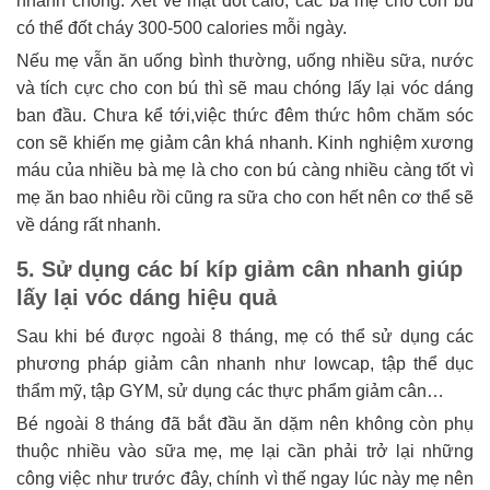
nhanh chóng. Xét về mặt đốt calo, các bà mẹ cho con bú
có thể đốt cháy 300-500 calories mỗi ngày.
Nếu mẹ vẫn ăn uống bình thường, uống nhiều sữa, nước
và tích cực cho con bú thì sẽ mau chóng lấy lại vóc dáng
ban đầu. Chưa kể tới,việc thức đêm thức hôm chăm sóc
con sẽ khiến mẹ giảm cân khá nhanh. Kinh nghiệm xương
máu của nhiều bà mẹ là cho con bú càng nhiều càng tốt vì
mẹ ăn bao nhiêu rồi cũng ra sữa cho con hết nên cơ thể sẽ
về dáng rất nhanh.
5. Sử dụng các bí kíp giảm cân nhanh giúp
lấy lại vóc dáng hiệu quả
Sau khi bé được ngoài 8 tháng, mẹ có thể sử dụng các
phương pháp giảm cân nhanh như lowcap, tập thể dục
thẩm mỹ, tập GYM, sử dụng các thực phẩm giảm cân…
Bé ngoài 8 tháng đã bắt đầu ăn dặm nên không còn phụ
thuộc nhiều vào sữa mẹ, mẹ lại cần phải trở lại những
công việc như trước đây, chính vì thế ngay lúc này mẹ nên