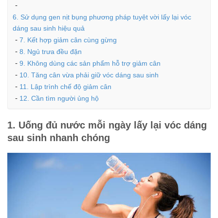
6. Sử dụng gen nịt bụng phương pháp tuyệt vời lấy lại vóc
dáng sau sinh hiệu quả
7. Kết hợp giảm cân cùng gừng
8. Ngủ trưa đều đặn
9. Không dùng các sản phẩm hỗ trợ giảm cân
10. Tăng cân vừa phải giữ vóc dáng sau sinh
11. Lập trình chế độ giảm cân
12. Cần tìm người ủng hộ
1. Uống đủ nước mỗi ngày lấy lại vóc dáng
sau sinh nhanh chóng