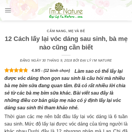
Skip
to
content
CẨM NANG
,
MẸ VÀ BÉ
12 Cách lấy lại vóc dáng sau sinh, bà mẹ
nào cũng cần biết
ĐĂNG NGÀY
30 THÁNG 9, 2018
BỞI
ĐẠI LÝ I'M NATURE
4.9/5 - (12 bình chọn)
Làm sao có thể lấy lại
được vóc dáng thon gọn sau sinh là câu hỏi mà nhiều
bà mẹ bỉm sữa đang quan tâm. Đã có rất nhiều lời chia
sẻ từ các bà mẹ bỉm sữa khác. Bài viết sau đây là
những điều cơ bản giúp mẹ nào có ý định lấy lại vóc
dáng sau sinh thì tham khảo nhé.
Thời gian các mẹ nên bắt đầu lấy lại vóc dáng là 6 tuần
sau sinh. Mức độ lấy lại được vóc dáng của từng người là
khác nhau.Dưới đây là 12 phương pháp mà Lan Chi đã