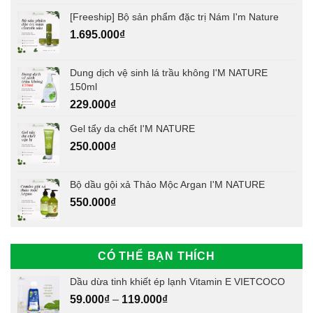
[Freeship] Bộ sản phẩm đặc trị Nám I'm Nature
1.695.000
₫
Dung dịch vệ sinh lá trầu không I'M NATURE
150ml
229.000
₫
Gel tẩy da chết I'M NATURE
250.000
₫
Bộ dầu gội xả Thảo Mộc Argan I'M NATURE
550.000
₫
CÓ THỂ BẠN THÍCH
Dầu dừa tinh khiết ép lạnh Vitamin E VIETCOCO
59.000
₫
–
119.000
₫