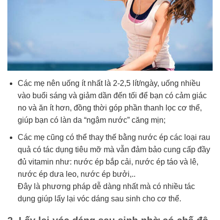
Các mẹ nên uống ít nhất là 2-2,5 lít/ngày, uống nhiều
vào buổi sáng và giảm dần đến tối để bạn có cảm giác
no và ăn ít hơn, đồng thời góp phần thanh lọc cơ thể,
giúp bạn có làn da “ngậm nước” căng mịn;
Các mẹ cũng có thể thay thế bằng nước ép các loại rau
quả có tác dụng tiêu mỡ mà vẫn đảm bảo cung cấp đầy
đủ vitamin như: nước ép bắp cải, nước ép táo và lê,
nước ép dưa leo, nước ép bưởi,..
Đây là phương pháp dễ dàng nhất mà có nhiều tác
dụng giúp lấy lại vóc dáng sau sinh cho cơ thể.