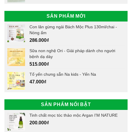
SẢN PHẨM MỚI
Con lăn gừng ngải Bách Mộc Plus 130ml/chai -
Nóng ấm
286.000
₫
Sữa non nghệ Ori - Giải pháp dành cho người
bệnh dạ dày
515.000
₫
Tổ yến chưng sẵn Na kids - Yến Na
47.000
₫
SẢN PHẨM NỔI BẬT
Tinh chất mọc tóc thảo mộc Argan I'M NATURE
200.000
₫