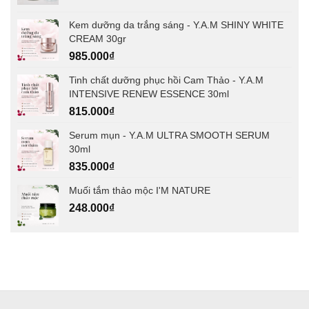
Kem dưỡng da trắng sáng - Y.A.M SHINY WHITE
CREAM 30gr
985.000
₫
Tinh chất dưỡng phục hồi Cam Thảo - Y.A.M
INTENSIVE RENEW ESSENCE 30ml
815.000
₫
Serum mụn - Y.A.M ULTRA SMOOTH SERUM
30ml
835.000
₫
Muối tắm thảo mộc I'M NATURE
248.000
₫