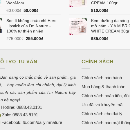
150.000₫.
WonMom
CREAM 100gr
Giá
Giá
60.000
₫
50.000
₫
810.000
₫
gốc
hiện
Son lì không chứa chì Hers
là:
tại
Kem dưỡng da sáng
Lipstick của I'm Nature -
60.000₫.
là:
mờ nám - Y.A.M BR
100% từ thiên nhiên
50.000₫.
WHITE CREAM 30gr
Giá
Giá
275.000
₫
255.000
₫
985.000
₫
gốc
hiện
là:
tại
275.000₫.
là:
255.000₫.
Ỗ TRỢ TƯ VẤN
CHÍNH SÁCH
 Bạn đang có thắc mắc về sản phẩm, giá
Chính sách bảo hành
ả,... hay muốn làm chi nhánh, đại lý kinh
Mua hàng & thanh toán
oanh các sản phẩm của I'm Nature hãy
Chính sách hoàn tiền, đổi 
iên hệ ngay!
Ưu đãi và khuyến mãi
Hotline:
0888.43.9191
Chính sách cho đại lý
Zalo:
0888.43.9191
Facebook:
fb.com/dailyimnature
Chính sách bảo mật thông