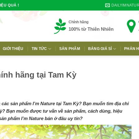
DAILYIMNATU
IỆU QUẢ !
Chính hãng
100% từ Thiên Nhiên
GIỚI THIỆU
TIN TỨC
SẢN PHẨM
BẢNG GIÁ SỈ
PHẢN H
E
ính hãng tại Tam Kỳ
các sản phẩm I’m Nature tại Tam Kỳ? Bạn muốn tìm địa chỉ
 Kỳ? Bạn muốn được tư vấn về sản phẩm, cách dùng, hiệu
ản phẩm I’m Nature bán ở đâu uy tín?