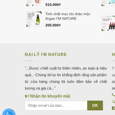
515.000
₫
Tinh chất mọc tóc thảo mộc
Argan I'M NATURE
200.000
₫
ĐẠI LÝ I'M NATURE
H
"...Được chiết xuất từ thiên nhiên, an toàn & hiệu
?
quả... Chúng tôi tự tin khẳng định rằng sản phẩm
c
từ cửa hàng chúng tôi luôn đảm bảo về chất
d
lượng và giá cả..."
l
Nhận tin khuyến mãi