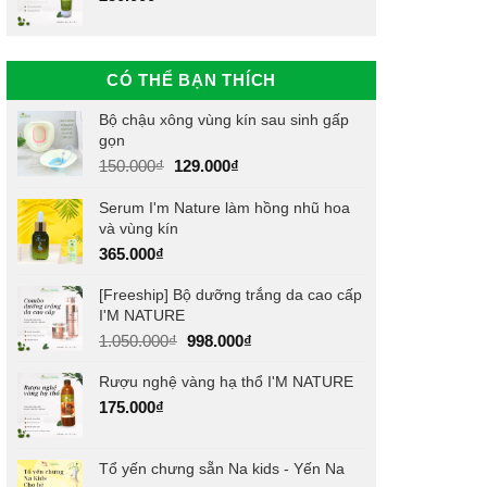
CÓ THỂ BẠN THÍCH
Bộ chậu xông vùng kín sau sinh gấp
gọn
Giá
Giá
150.000
₫
129.000
₫
gốc
hiện
Serum I'm Nature làm hồng nhũ hoa
là:
tại
và vùng kín
150.000₫.
là:
129.000₫.
365.000
₫
[Freeship] Bộ dưỡng trắng da cao cấp
I'M NATURE
Giá
Giá
1.050.000
₫
998.000
₫
gốc
hiện
Rượu nghệ vàng hạ thổ I'M NATURE
là:
tại
1.050.000₫.
là:
175.000
₫
998.000₫.
Tổ yến chưng sẵn Na kids - Yến Na