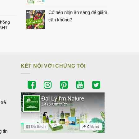
Có nên nhịn ăn sáng để giảm
cân không?
 hồng
IGHT
KẾT NỐI VỚI CHÚNG TÔI
trả
 tin