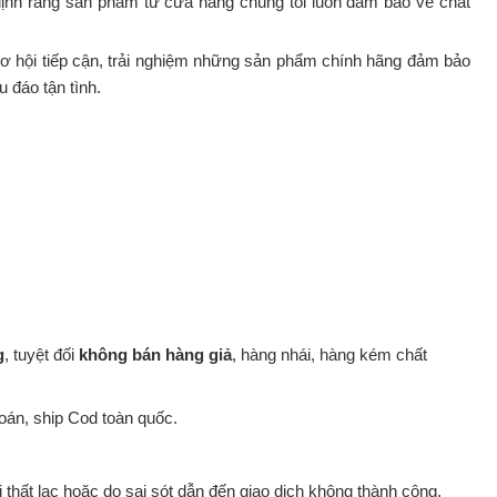
 định rằng sản phẩm từ cửa hàng chúng tôi luôn đảm bảo về chất
ơ hội tiếp cận, trải nghiệm những sản phẩm chính hãng đảm bảo
 đáo tận tình.
g
, tuyệt đối
không bán hàng giả
, hàng nhái, hàng kém chất
toán, ship Cod toàn quốc.
hất lạc hoặc do sai sót dẫn đến giao dịch không thành công.