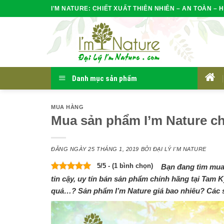
Skip
I'M NATURE: CHIẾT XUẤT THIÊN NHIÊN – AN TOÀN – H
to
content
Danh mục sản phẩm
HOM
MUA HÀNG
Mua sản phẩm I’m Nature ch
ĐĂNG NGÀY
25 THÁNG 1, 2019
BỞI
ĐẠI LÝ I'M NATURE
5/5 - (1 bình chọn)
Bạn đang tìm mua 
tin cậy, uy tín bán sản phẩm chính hãng tại Tam
quả…? Sản phẩm I’m Nature giá bao nhiêu? Các s