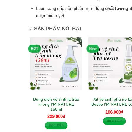
Luôn cung cấp sản phẩm mới đúng
chất lượng đ
được niêm yết.
# SẢN PHẨM NỔI BẬT
HOT
New
HÀNG
 Kem dưỡng
Dung dịch vệ sinh lá trầu
Xịt vệ sinh phụ nữ E
o cấp I’M
không I’M NATURE
Bestie I’M NATURE 5
URE
150ml
106.000
₫
000
₫
229.000
₫
ĐỌC TIẾP
IẾP
ĐỌC TIẾP