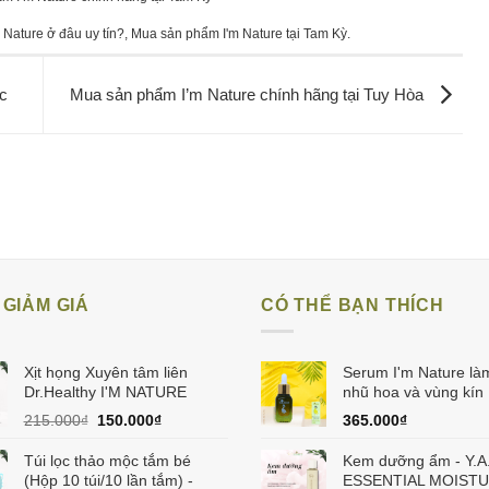
Nature ở đâu uy tín?
,
Mua sản phẩm I'm Nature tại Tam Kỳ
.
c
Mua sản phẩm I’m Nature chính hãng tại Tuy Hòa
GIẢM GIÁ
CÓ THỂ BẠN THÍCH
Xịt họng Xuyên tâm liên
Serum I'm Nature là
Dr.Healthy I'M NATURE
nhũ hoa và vùng kín
Giá
Giá
215.000
₫
150.000
₫
365.000
₫
gốc
hiện
là:
tại
Túi lọc thảo mộc tắm bé
Kem dưỡng ẩm - Y.A
215.000₫.
là:
(Hộp 10 túi/10 lần tắm) -
ESSENTIAL MOISTU