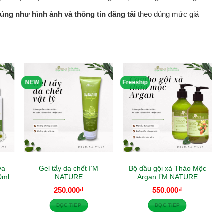
úng như hình ảnh và thông tin đăng tải
theo đúng mức giá
NEW
Freeship
va
Gel tẩy da chết I’M
Bộ dầu gội xả Thảo Mộc
0ml
NATURE
Argan I’M NATURE
250.000
₫
550.000
₫
ĐỌC TIẾP
ĐỌC TIẾP