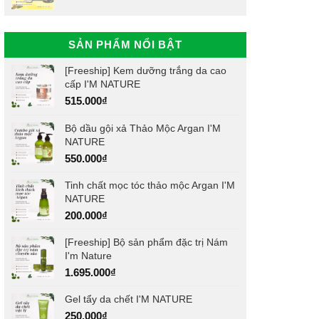
SẢN PHẨM NỔI BẬT
[Freeship] Kem dưỡng trắng da cao
cấp I'M NATURE
515.000
₫
Bộ dầu gội xả Thảo Mộc Argan I'M
NATURE
550.000
₫
Tinh chất mọc tóc thảo mộc Argan I'M
NATURE
200.000
₫
[Freeship] Bộ sản phẩm đặc trị Nám
I'm Nature
1.695.000
₫
Gel tẩy da chết I'M NATURE
250.000
₫