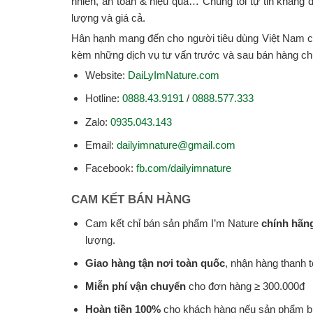
nhiên, an toàn & hiệu quả… Chúng tôi tự tin khẳng
lượng và giá cả.
Hân hạnh mang đến cho người tiêu dùng Việt Nam c
kèm những dịch vụ tư vấn trước và sau bán hàng chu
Website:
DaiLyImNature.com
Hotline:
0888.43.9191
/
0888.577.333
Zalo:
0935.043.143
Email:
dailyimnature@gmail.com
Facebook:
fb.com/dailyimnature
CAM KẾT BÁN HÀNG
Cam kết chỉ bán sản phẩm I’m Nature
chính hãn
lượng.
Giao hàng tận nơi toàn quốc
, nhận hàng thanh 
Miễn phí vận chuyển
cho đơn hàng ≥ 300.000đ
Hoàn tiền 100%
cho khách hàng nếu sản phẩm bị t