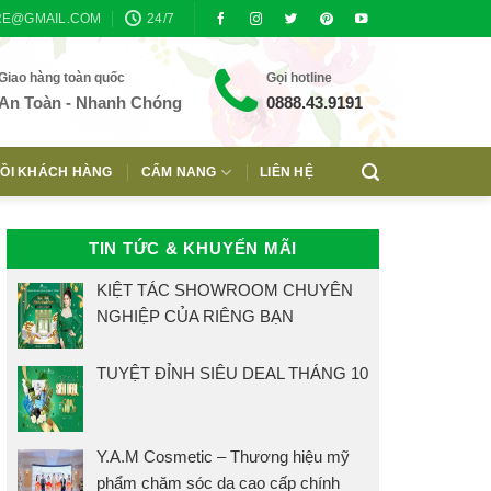
RE@GMAIL.COM
24/7
Giao hàng toàn quốc
Gọi hotline
An Toàn - Nhanh Chóng
0888.43.9191
ỒI KHÁCH HÀNG
CẨM NANG
LIÊN HỆ
TIN TỨC & KHUYẾN MÃI
KIỆT TÁC SHOWROOM CHUYÊN
NGHIỆP CỦA RIÊNG BẠN
TUYỆT ĐỈNH SIÊU DEAL THÁNG 10
Y.A.M Cosmetic – Thương hiệu mỹ
phẩm chăm sóc da cao cấp chính