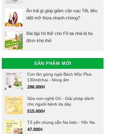
Ăn trái gì giúp giảm cân sau Tết, tiêu
diệt mỡ thừa nhanh chóng?
Bài tập hít thở cho F0 tại nhà bị ho
đờm khó thở
SẢN PHẨM MỚI
Con lăn gừng ngải Bách Mộc Plus
130ml/chai - Nóng ấm
286.000
₫
Sữa non nghệ Ori - Giải pháp dành
cho người bệnh dạ dày
515.000
₫
Tổ yến chưng sẵn Na kids - Yến Na
47.000
₫