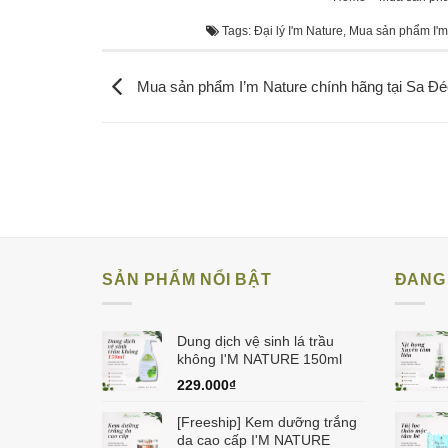
Tags:
Đại lý I'm Nature
,
Mua sản phẩm I'm 
Mua sản phẩm I’m Nature chính hãng tại Sa Đé
SẢN PHẨM NỔI BẬT
ĐANG 
Dung dịch vệ sinh lá trầu
không I'M NATURE 150ml
229.000
₫
[Freeship] Kem dưỡng trắng
da cao cấp I'M NATURE