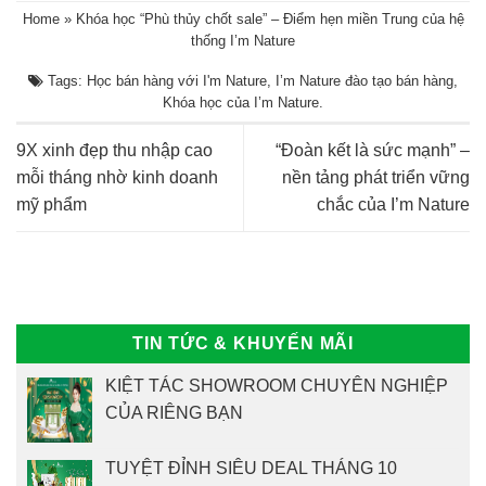
Home
»
Khóa học “Phù thủy chốt sale” – Điểm hẹn miền Trung của hệ
thống I’m Nature
Tags:
Học bán hàng với I'm Nature
,
I’m Nature đào tạo bán hàng
,
Khóa học của I’m Nature
.
9X xinh đẹp thu nhập cao
“Đoàn kết là sức mạnh” –
mỗi tháng nhờ kinh doanh
nền tảng phát triển vững
mỹ phẩm
chắc của I’m Nature
TIN TỨC & KHUYẾN MÃI
KIỆT TÁC SHOWROOM CHUYÊN NGHIỆP
CỦA RIÊNG BẠN
TUYỆT ĐỈNH SIÊU DEAL THÁNG 10