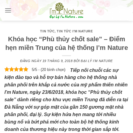
Skip
to
content
TIN TỨC
,
TIN TỨC I'M NATURE
Khóa học “Phù thủy chốt sale” – Điểm
hẹn miền Trung của hệ thống I’m Nature
ĐĂNG NGÀY
19 THÁNG 9, 2018
BỞI
ĐẠI LÝ I'M NATURE
5/5 - (20 bình chọn)
Tiếp nối chuỗi các sự
kiện đào tạo và hỗ trợ bán hàng cho hệ thống nhà
phân phối trên khắp cả nước của mỹ phẩm thiên nhiên
I’m Nature, ngày 23/6/2018, khóa học “Phù thủy chốt
sale” dành riêng cho khu vực miền Trung đã diễn ra tại
Đà Nẵng với sự góp mặt của gần 150 gương mặt nhà
phân phối, đại lý. Sự kiện hứa hẹn mang tới nhiều
bùng nổ và bứt phá mới cho toàn bộ hệ thống kinh
doanh của thương hiệu này trong thời gian sắp tới.