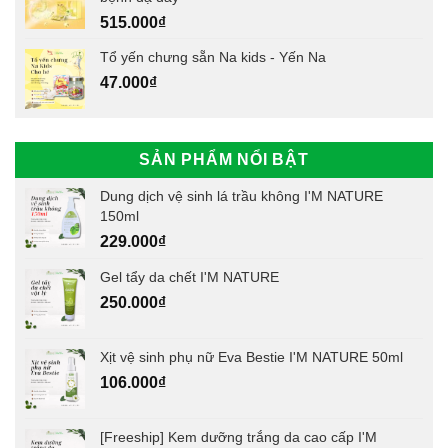
515.000
₫
Tổ yến chưng sẵn Na kids - Yến Na
47.000
₫
SẢN PHẨM NỔI BẬT
Dung dịch vệ sinh lá trầu không I'M NATURE
150ml
229.000
₫
Gel tẩy da chết I'M NATURE
250.000
₫
Xịt vệ sinh phụ nữ Eva Bestie I'M NATURE 50ml
106.000
₫
[Freeship] Kem dưỡng trắng da cao cấp I'M