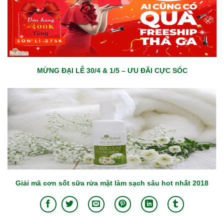
MỪNG ĐẠI LỄ 30/4 & 1/5 – ƯU ĐÃI CỰC SỐC
Giải mã cơn sốt sữa rửa mặt làm sạch sâu hot nhất 2018