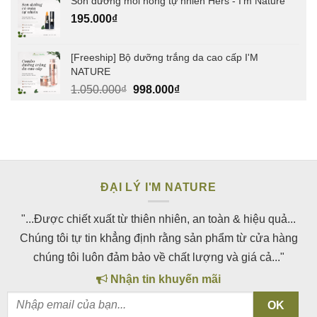
Son dưỡng môi hồng tự nhiên Hers - I'm Nature
195.000
₫
[Freeship] Bộ dưỡng trắng da cao cấp I'M
NATURE
Giá
Giá
1.050.000
₫
998.000
₫
gốc
hiện
là:
tại
1.050.000₫.
là:
998.000₫.
ĐẠI LÝ I'M NATURE
"...Được chiết xuất từ thiên nhiên, an toàn & hiệu quả...
Chúng tôi tự tin khẳng định rằng sản phẩm từ cửa hàng
chúng tôi luôn đảm bảo về chất lượng và giá cả..."
Nhận tin khuyến mãi