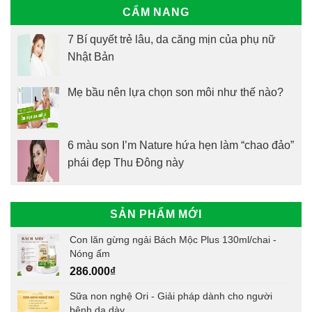
CẨM NANG
7 Bí quyết trẻ lâu, da căng mịn của phụ nữ
Nhật Bản
Mẹ bầu nên lựa chọn son môi như thế nào?
6 màu son I’m Nature hứa hẹn làm “chao đảo”
phái đẹp Thu Đông này
SẢN PHẨM MỚI
Con lăn gừng ngải Bách Mộc Plus 130ml/chai -
Nóng ấm
286.000
₫
Sữa non nghệ Ori - Giải pháp dành cho người
bệnh dạ dày