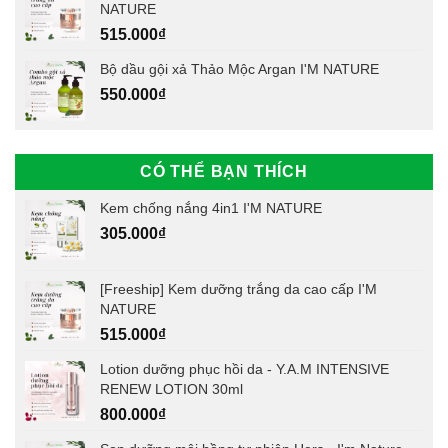
NATURE
515.000
₫
Bộ dầu gội xả Thảo Mộc Argan I'M NATURE
550.000
₫
CÓ THỂ BẠN THÍCH
Kem chống nắng 4in1 I'M NATURE
305.000
₫
[Freeship] Kem dưỡng trắng da cao cấp I'M
NATURE
515.000
₫
Lotion dưỡng phục hồi da - Y.A.M INTENSIVE
RENEW LOTION 30ml
800.000
₫