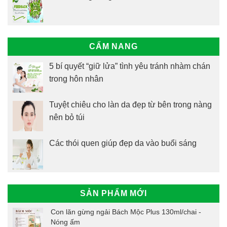
CẨM NANG
5 bí quyết “giữ lửa” tình yêu tránh nhàm chán
trong hôn nhân
Tuyệt chiêu cho làn da đẹp từ bên trong nàng
nên bỏ túi
Các thói quen giúp đẹp da vào buổi sáng
SẢN PHẨM MỚI
Con lăn gừng ngải Bách Mộc Plus 130ml/chai -
Nóng ấm