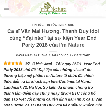
Skip
to
content
TIN TỨC
,
TIN TỨC I'M NATURE
Ca sĩ Văn Mai Hương, Thanh Duy idol
cùng “đại náo” tại sự kiện Year End
Party 2018 của I’m Nature
ĐĂNG NGÀY
29 THÁNG 1, 2019
BỞI
ĐẠI LÝ I'M NATURE
5/5 - (5 bình chọn)
Tối ngày 26/01, Year End
Party 2018 chủ đề “Đại tiệc của những vì sao” do
thương hiệu mỹ phẩm I’m Nature tổ chức đã chính
thức diễn ra tại khách sạn InterContinental Hanoi
Landmark 72, Hà Nội. Sự kiện đã nhanh chóng trở
thành tâm điểm gây chú ý ngay từ khi BTC công bố
dàn sao Việt với những cái tên đình đám như: ca sĩ Văn
Mai Hương, ca sĩ Thanh Duy idol và nhiều vị khách mời