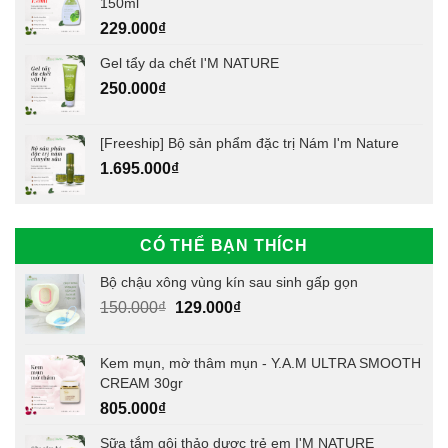
150ml
229.000
₫
Gel tẩy da chết I'M NATURE
250.000
₫
[Freeship] Bộ sản phẩm đặc trị Nám I'm Nature
1.695.000
₫
CÓ THỂ BẠN THÍCH
Bộ chậu xông vùng kín sau sinh gấp gọn
Giá
Giá
150.000
₫
129.000
₫
gốc
hiện
là:
tại
Kem mụn, mờ thâm mụn - Y.A.M ULTRA SMOOTH
150.000₫.
là:
CREAM 30gr
129.000₫.
805.000
₫
Sữa tắm gội thảo dược trẻ em I'M NATURE