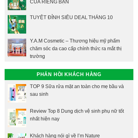
CỦA RIÊNG BẠN
TUYỆT ĐỈNH SIÊU DEAL THÁNG 10
Y.A.M Cosmetic – Thương hiệu mỹ phẩm
chăm sóc da cao cấp chính thức ra mắt thị
trường
PHẢN HỒI KHÁCH HÀNG
TOP 9 Sữa rửa mặt an toàn cho mẹ bầu và
sau sinh
Review Top 8 Dung dịch vệ sinh phụ nữ tốt
nhất hiện nay
Khách hàng nói gì về I’m Nature