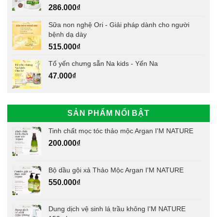
286.000
₫
Sữa non nghệ Ori - Giải pháp dành cho người
bệnh dạ dày
515.000
₫
Tổ yến chưng sẵn Na kids - Yến Na
47.000
₫
SẢN PHẨM NỔI BẬT
Tinh chất mọc tóc thảo mộc Argan I'M NATURE
200.000
₫
Bộ dầu gội xả Thảo Mộc Argan I'M NATURE
550.000
₫
Dung dịch vệ sinh lá trầu không I'M NATURE