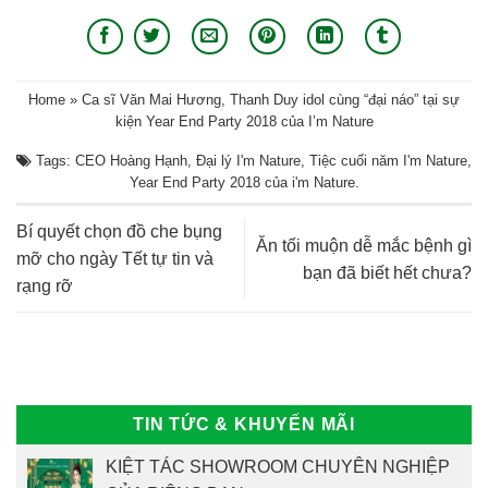
Home
»
Ca sĩ Văn Mai Hương, Thanh Duy idol cùng “đại náo” tại sự
kiện Year End Party 2018 của I’m Nature
Tags:
CEO Hoàng Hạnh
,
Đại lý I'm Nature
,
Tiệc cuối năm I'm Nature
,
Year End Party 2018 của i'm Nature
.
Bí quyết chọn đồ che bụng
Ăn tối muộn dễ mắc bệnh gì
mỡ cho ngày Tết tự tin và
bạn đã biết hết chưa?
rạng rỡ
TIN TỨC & KHUYẾN MÃI
KIỆT TÁC SHOWROOM CHUYÊN NGHIỆP