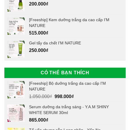
200.000
₫
[Freeship] Kem dưỡng trắng da cao cấp I'M
NATURE
515.000
₫
Gel tẩy da chết I'M NATURE
250.000
₫
CÓ THỂ BẠN THÍCH
[Freeship] Bộ dưỡng trắng da cao cấp I'M
NATURE
Giá
Giá
1.050.000
₫
998.000
₫
gốc
hiện
Serum dưỡng da trắng sáng - Y.A.M SHINY
là:
tại
WHITE SERUM 30ml
1.050.000₫.
là:
865.000
₫
998.000₫.