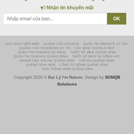
Nhận tin khuyến mãi
KHO GIAO DIỆN WEB
QUẢNG CÁO GOOGLE
QUẢN TRỊ WEBSITE UY TÍN
QUẢNG CÁO FACEBOOK UY TÍN
XÁC MINH GOOGLE MAP
QUẢN TRỊ FANPAGE ĐÀ NẴNG
THIẾT KẾ WEB QUẢNG BÌNH
QUẢN TRỊ FANPAGE QUẢNG BÌNH
THIẾT KẾ WEB TẠI ĐỒNG HỚI
MARKETING ONLINE QUẢNG BÌNH
THỔ ĐỊA QUẢNG BÌNH
QUẢNG BÌNH WEB
CỔNG TỰ ĐỘNG QUẢNG BÌNH
NHÀ THÔNG MINH QUẢNG BÌNH
Copyright 2026 ©
Đại Lý I'm Nature
. Design by
SONQB
Solutions