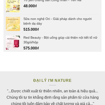
Tổ yến chưng sẵn Long nhãn - Yến Na
48.000
₫
Sữa non nghệ Ori - Giải pháp dành cho người
bệnh dạ dày
515.000
₫
Red Beauty - Bột uống giúp cải thiện nội tiết tố nữ
30gói/hộp
575.000
₫
ĐẠI LÝ I'M NATURE
"...Được chiết xuất từ thiên nhiên, an toàn & hiệu quả...
Chúng tôi tự tin khẳng định rằng sản phẩm từ cửa hàng
chúng tôi luôn đảm bảo về chất lượng và giá cả..."