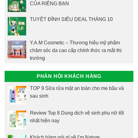
CỦA RIÊNG BẠN
TUYỆT ĐỈNH SIÊU DEAL THÁNG 10
Y.A.M Cosmetic – Thương hiệu mỹ phẩm
chăm sóc da cao cấp chính thức ra mắt thị
trường
PHẢN HỒI KHÁCH HÀNG
TOP 9 Sữa rửa mặt an toàn cho mẹ bầu và
sau sinh
Review Top 8 Dung dịch vệ sinh phụ nữ tốt
nhất hiện nay
Khách hàng nói gì về I’m Nature