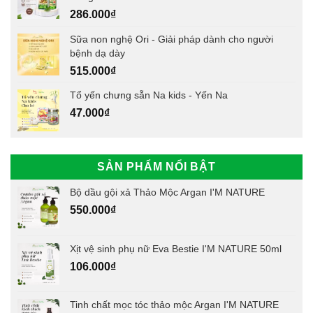
286.000
₫
Sữa non nghệ Ori - Giải pháp dành cho người
bệnh dạ dày
515.000
₫
Tổ yến chưng sẵn Na kids - Yến Na
47.000
₫
SẢN PHẨM NỔI BẬT
Bộ dầu gội xả Thảo Mộc Argan I'M NATURE
550.000
₫
Xịt vệ sinh phụ nữ Eva Bestie I'M NATURE 50ml
106.000
₫
Tinh chất mọc tóc thảo mộc Argan I'M NATURE