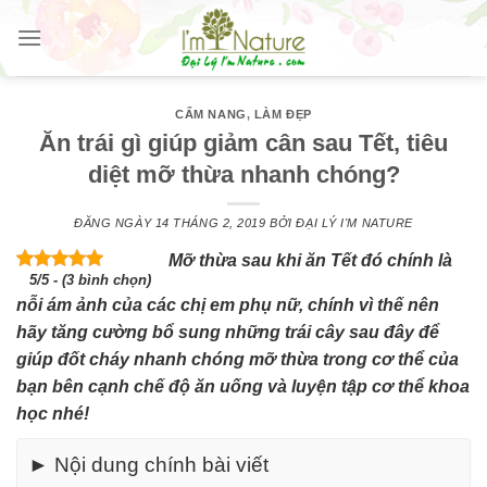
Skip
to
content
CẨM NANG
,
LÀM ĐẸP
Ăn trái gì giúp giảm cân sau Tết, tiêu
diệt mỡ thừa nhanh chóng?
ĐĂNG NGÀY
14 THÁNG 2, 2019
BỞI
ĐẠI LÝ I'M NATURE
Mỡ thừa sau khi ăn Tết đó chính là
5/5 - (3 bình chọn)
nỗi ám ảnh của các chị em phụ nữ, chính vì thế nên
hãy tăng cường bổ sung những trái cây sau đây để
giúp đốt cháy nhanh chóng mỡ thừa trong cơ thể của
bạn bên cạnh chế độ ăn uống và luyện tập cơ thể khoa
học nhé!
► Nội dung chính bài viết