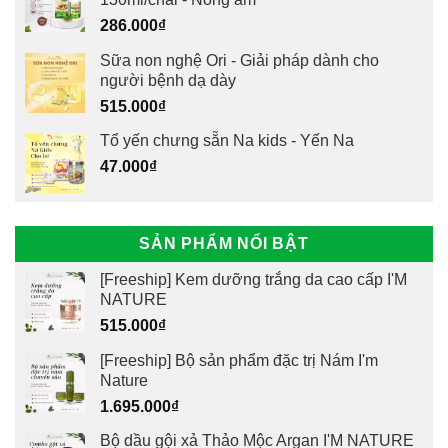
286.000
₫
Sữa non nghệ Ori - Giải pháp dành cho
người bệnh dạ dày
515.000
₫
Tổ yến chưng sẵn Na kids - Yến Na
47.000
₫
SẢN PHẨM NỔI BẬT
[Freeship] Kem dưỡng trắng da cao cấp I'M
NATURE
515.000
₫
[Freeship] Bộ sản phẩm đặc trị Nám I'm
Nature
1.695.000
₫
Bộ dầu gội xả Thảo Mộc Argan I'M NATURE