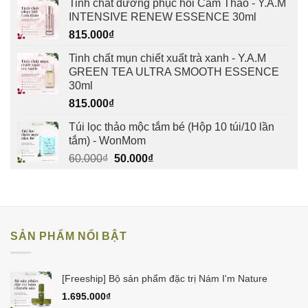
Tinh chất dưỡng phục hồi Cam Thảo - Y.A.M
INTENSIVE RENEW ESSENCE 30ml
815.000
₫
Tinh chất mụn chiết xuất trà xanh - Y.A.M
GREEN TEA ULTRA SMOOTH ESSENCE
30ml
815.000
₫
Túi lọc thảo mộc tắm bé (Hộp 10 túi/10 lần
tắm) - WonMom
Giá
Giá
60.000
₫
50.000
₫
gốc
hiện
là:
tại
60.000₫.
là:
50.000₫.
SẢN PHẨM NỔI BẬT
[Freeship] Bộ sản phẩm đặc trị Nám I'm Nature
1.695.000
₫