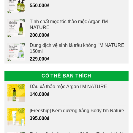
550.000
₫
Tinh chất mọc tóc thảo mộc Argan I'M
NATURE
200.000
₫
Dung dịch vệ sinh lá trầu không I'M NATURE
150ml
229.000
₫
CÓ THỂ BẠN THÍCH
Dầu xả thảo mộc Argan I'M NATURE
140.000
₫
[Freeship] Kem dưỡng trắng Body I'm Nature
395.000
₫