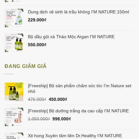
Dung dịch vệ sinh lá trầu không I'M NATURE 150ml
229.000
₫
Bộ dầu gội xả Thảo Mộc Argan I'M NATURE
550.000
₫
ĐANG GIẢM GIÁ
[Freeship] Bộ sản phẩm chăm sóc tóc I'm Nature set
nhỏ
Giá
Giá
475.000
₫
450.000
₫
gốc
hiện
là:
tại
[Freeship] Bộ dưỡng trắng da cao cấp I'M NATURE
475.000₫.
là:
Giá
Giá
1.050.000
₫
998.000
₫
450.000₫.
gốc
hiện
là:
tại
1.050.000₫.
là:
Xịt họng Xuyên tâm liên Dr.Healthy I'M NATURE