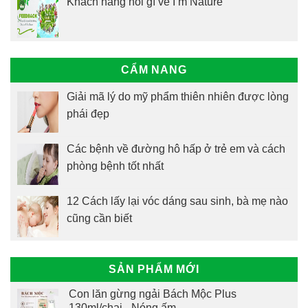
Khách hàng nói gì về I’m Nature
CẨM NANG
Giải mã lý do mỹ phẩm thiên nhiên được lòng
phái đẹp
Các bệnh về đường hô hấp ở trẻ em và cách
phòng bệnh tốt nhất
12 Cách lấy lại vóc dáng sau sinh, bà mẹ nào
cũng cần biết
SẢN PHẨM MỚI
Con lăn gừng ngải Bách Mộc Plus
130ml/chai - Nóng ấm