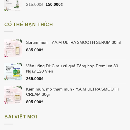
998.000₫.
Giá
Giá
215.000
₫
150.000
₫
gốc
hiện
là:
tại
215.000₫.
là:
CÓ THỂ BẠN THÍCH
150.000₫.
Serum mụn - Y.A.M ULTRA SMOOTH SERUM 30ml
835.000
₫
Viên uống DHC rau củ quả Tổng hợp Premium 30
Ngày 120 Viên
265.000
₫
Kem mụn, mờ thâm mụn - Y.A.M ULTRA SMOOTH
CREAM 30gr
805.000
₫
BÀI VIẾT MỚI