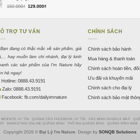
550.000₫.
Giá
Giá
150.000
₫
129.000
₫
gốc
hiện
là:
tại
150.000₫.
là:
129.000₫.
Ỗ TRỢ TƯ VẤN
CHÍNH SÁCH
 Bạn đang có thắc mắc về sản phẩm, giá
Chính sách bảo hành
ả,... hay muốn làm chi nhánh, đại lý kinh
Mua hàng & thanh toán
oanh các sản phẩm của I'm Nature hãy
Chính sách hoàn tiền, đổi 
iên hệ ngay!
Ưu đãi và khuyến mãi
Hotline:
0888.43.9191
Chính sách cho đại lý
Zalo:
0888.43.9191
Facebook:
fb.com/dailyimnature
Chính sách bảo mật thông
 WEBSITE UY TÍN
QUẢNG CÁO FACEBOOK UY TÍN
XÁC MINH GOOGLE MAP
QUẢ
HỚI
MARKETING ONLINE QUẢNG BÌNH
THỔ ĐỊA QUẢNG BÌNH
QUẢNG BÌNH WEB
Copyright 2026 ©
Đại Lý I'm Nature
. Design by
SONQB Solutions