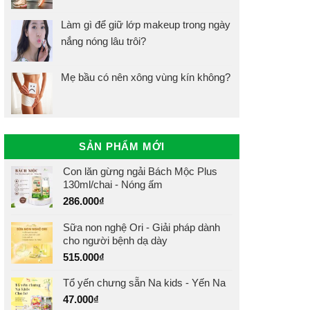
Làm gì để giữ lớp makeup trong ngày
nắng nóng lâu trôi?
Mẹ bầu có nên xông vùng kín không?
SẢN PHẨM MỚI
Con lăn gừng ngải Bách Mộc Plus
130ml/chai - Nóng ấm
286.000
₫
Sữa non nghệ Ori - Giải pháp dành
cho người bệnh dạ dày
515.000
₫
Tổ yến chưng sẵn Na kids - Yến Na
47.000
₫