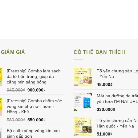
GIẢM GIÁ
CÓ THỂ BẠN THÍCH
[Freeship] Combo làm sạch
Tổ yến chưng sẵn L
da từ bên trong, giúp da
- Yến Na
căng mịn sáng bóng
48.000
₫
Giá
Giá
945.000
₫
900.000
₫
gốc
hiện
Mặt nạ dưỡng da trắ
[Freeship] Combo chăm sóc
là:
tại
yến tươi I'M NATUR
vùng kín phụ nữ Thơm -
945.000₫.
là:
330.000
₫
Hồng - Khít
900.000₫.
Giá
Giá
580.000
₫
550.000
₫
Tổ yến chưng sẵn N
gốc
hiện
Hàn quốc - Yến Na
Bộ chậu xông vùng kín sau
là:
tại
51.000
₫
sinh gấp gọn
580.000₫.
là: