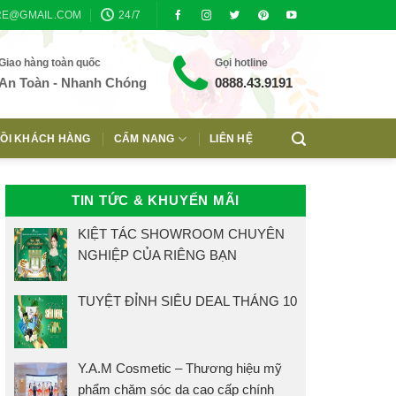
RE@GMAIL.COM
24/7
Giao hàng toàn quốc
Gọi hotline
An Toàn - Nhanh Chóng
0888.43.9191
ỒI KHÁCH HÀNG
CẨM NANG
LIÊN HỆ
TIN TỨC & KHUYẾN MÃI
KIỆT TÁC SHOWROOM CHUYÊN
NGHIỆP CỦA RIÊNG BẠN
TUYỆT ĐỈNH SIÊU DEAL THÁNG 10
Y.A.M Cosmetic – Thương hiệu mỹ
phẩm chăm sóc da cao cấp chính