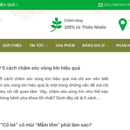
DAILYIMNATU
IỆU QUẢ !
Chính hãng
100% từ Thiên Nhiên
GIỚI THIỆU
TIN TỨC
SẢN PHẨM
BẢNG GIÁ SỈ
PHẢN H
E
 5 cách chăm sóc vùng kín hiệu quả
5 cách chăm sóc vùng kín hiệu quả mà chị em nên biết
 sóc vùng kín hiệu quả là một trong những vấn đề mà chị
hụ nữ rất quan tâm. Vậy, chăm sóc vùng kín như thế nào
hòng bệnh phụ khoa tốt nhất? Dưới đây sẽ là 5 cách....
 “Cô bé” có mùi “Mắm tôm” phải làm sao?