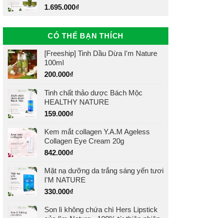
1.695.000
₫
CÓ THỂ BẠN THÍCH
[Freeship] Tinh Dầu Dừa I'm Nature
100ml
200.000
₫
Tinh chất thảo dược Bách Mộc
HEALTHY NATURE
159.000
₫
Kem mắt collagen Y.A.M Ageless
Collagen Eye Cream 20g
842.000
₫
Mặt nạ dưỡng da trắng sáng yến tươi
I'M NATURE
330.000
₫
Son lì không chứa chì Hers Lipstick