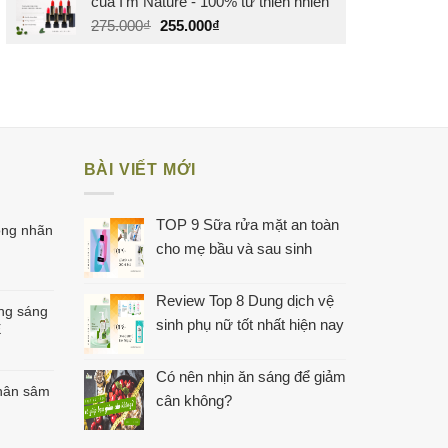
của I'm Nature - 100% từ thiên nhiên
Giá
Giá
275.000
₫
255.000
₫
gốc
hiện
là:
tại
275.000₫.
là:
255.000₫.
BÀI VIẾT MỚI
TOP 9 Sữa rửa mặt an toàn
ong nhãn
cho mẹ bầu và sau sinh
Review Top 8 Dung dịch vệ
ng sáng
sinh phụ nữ tốt nhất hiện nay
E
Có nên nhịn ăn sáng để giảm
hân sâm
cân không?