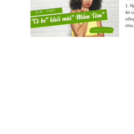
1. N
ăn u
uống
chịu