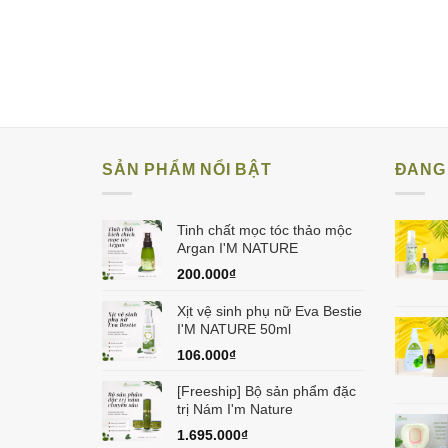
SẢN PHẨM NỔI BẬT
ĐANG 
Tinh chất mọc tóc thảo mộc
Argan I'M NATURE
200.000
₫
Xịt vệ sinh phụ nữ Eva Bestie
I'M NATURE 50ml
106.000
₫
[Freeship] Bộ sản phẩm đặc
trị Nám I'm Nature
1.695.000
₫