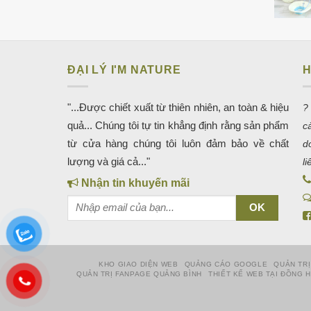
ĐẠI LÝ I'M NATURE
H
"...Được chiết xuất từ thiên nhiên, an toàn & hiệu
?
quả... Chúng tôi tự tin khẳng định rằng sản phẩm
c
từ cửa hàng chúng tôi luôn đảm bảo về chất
d
lượng và giá cả..."
l
Nhận tin khuyến mãi
KHO GIAO DIỆN WEB
QUẢNG CÁO GOOGLE
QUẢN TRỊ
QUẢN TRỊ FANPAGE QUẢNG BÌNH
THIẾT KẾ WEB TẠI ĐỒNG 