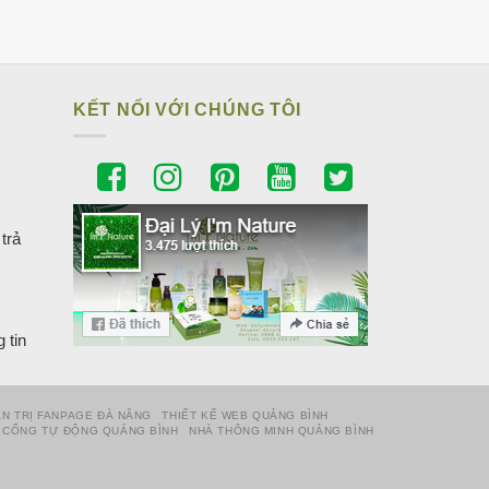
KẾT NỐI VỚI CHÚNG TÔI
trả
 tin
N TRỊ FANPAGE ĐÀ NẴNG
THIẾT KẾ WEB QUẢNG BÌNH
CỔNG TỰ ĐỘNG QUẢNG BÌNH
NHÀ THÔNG MINH QUẢNG BÌNH