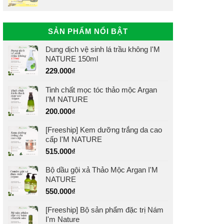
SẢN PHẨM NỔI BẬT
Dung dịch vệ sinh lá trầu không I'M
NATURE 150ml
229.000
₫
Tinh chất mọc tóc thảo mộc Argan
I'M NATURE
200.000
₫
[Freeship] Kem dưỡng trắng da cao
cấp I'M NATURE
515.000
₫
Bộ dầu gội xả Thảo Mộc Argan I'M
NATURE
550.000
₫
[Freeship] Bộ sản phẩm đặc trị Nám
I'm Nature