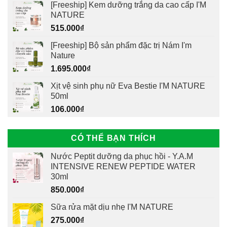
[Freeship] Kem dưỡng trắng da cao cấp I'M
NATURE
515.000
₫
[Freeship] Bộ sản phẩm đặc trị Nám I'm
Nature
1.695.000
₫
Xịt vệ sinh phụ nữ Eva Bestie I'M NATURE
50ml
106.000
₫
CÓ THỂ BẠN THÍCH
Nước Peptit dưỡng da phục hồi - Y.A.M
INTENSIVE RENEW PEPTIDE WATER
30ml
850.000
₫
Sữa rửa mặt dịu nhẹ I'M NATURE
275.000
₫