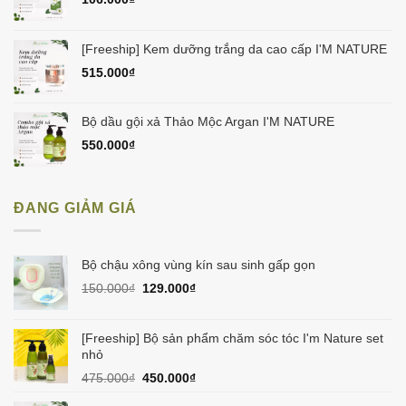
[Freeship] Kem dưỡng trắng da cao cấp I'M NATURE
515.000
₫
Bộ dầu gội xả Thảo Mộc Argan I'M NATURE
550.000
₫
ĐANG GIẢM GIÁ
Bộ chậu xông vùng kín sau sinh gấp gọn
Giá
Giá
150.000
₫
129.000
₫
gốc
hiện
là:
tại
150.000₫.
là:
[Freeship] Bộ sản phẩm chăm sóc tóc I'm Nature set
129.000₫.
nhỏ
Giá
Giá
475.000
₫
450.000
₫
gốc
hiện