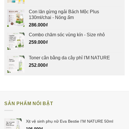
Con lăn gừng ngải Bách Mộc Plus
130ml/chai - Nóng ấm
286.000
₫
Combo chăm sóc vùng kín - Size nhỏ
259.000
₫
Toner cân bằng da cây phỉ I'M NATURE
252.000
₫
SẢN PHẨM NỔI BẬT
Xịt vệ sinh phụ nữ Eva Bestie I'M NATURE 50ml
106.000
₫