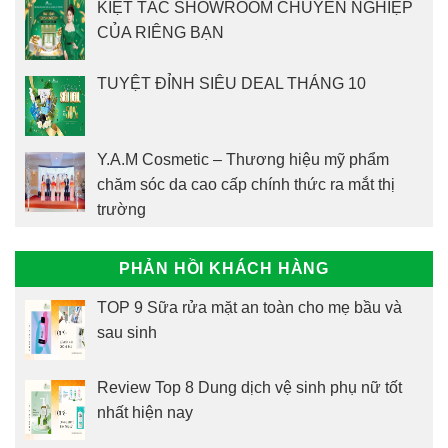
KIỆT TÁC SHOWROOM CHUYÊN NGHIỆP
CỦA RIÊNG BẠN
TUYỆT ĐỈNH SIÊU DEAL THÁNG 10
Y.A.M Cosmetic – Thương hiệu mỹ phẩm
chăm sóc da cao cấp chính thức ra mắt thị
trường
PHẢN HỒI KHÁCH HÀNG
TOP 9 Sữa rửa mặt an toàn cho mẹ bầu và
sau sinh
Review Top 8 Dung dịch vệ sinh phụ nữ tốt
nhất hiện nay