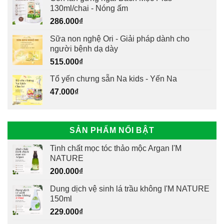
130ml/chai - Nóng ấm
286.000
₫
Sữa non nghệ Ori - Giải pháp dành cho
người bệnh dạ dày
515.000
₫
Tổ yến chưng sẵn Na kids - Yến Na
47.000
₫
SẢN PHẨM NỔI BẬT
Tinh chất mọc tóc thảo mộc Argan I'M
NATURE
200.000
₫
Dung dịch vệ sinh lá trầu không I'M NATURE
150ml
229.000
₫