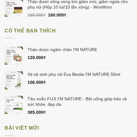
là:
tại
Thảo dược xông vùng kín giảm mùi, giảm ngứa cho
475.000₫.
là:
phụ nữ (Hộp 10 túi/10 lần xông) - WonMom
450.000₫.
Giá
Giá
180.000
₫
160.000
₫
gốc
hiện
là:
tại
CÓ THỂ BẠN THÍCH
180.000₫.
là:
160.000₫.
Thảo dược ngâm chân I'M NATURE
120.000
₫
Xịt vệ sinh phụ nữ Eva Bestie I'M NATURE 50ml
106.000
₫
Tảo xoắn FUJI I'M NATURE - Bột uống giúp bảo vệ
sức khỏe, đẹp da
385.000
₫
BÀI VIẾT MỚI