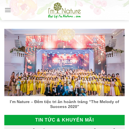
Skip
to
content
I’m Nature – Đêm tiệc tri ân hoành tráng “The Melody of
Success 2020”
TIN TỨC & KHUYẾN MÃI