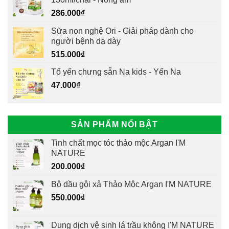
286.000
₫
Sữa non nghệ Ori - Giải pháp dành cho
người bệnh dạ dày
515.000
₫
Tổ yến chưng sẵn Na kids - Yến Na
47.000
₫
SẢN PHẨM NỔI BẬT
Tinh chất mọc tóc thảo mộc Argan I'M
NATURE
200.000
₫
Bộ dầu gội xả Thảo Mộc Argan I'M NATURE
550.000
₫
Dung dịch vệ sinh lá trầu không I'M NATURE