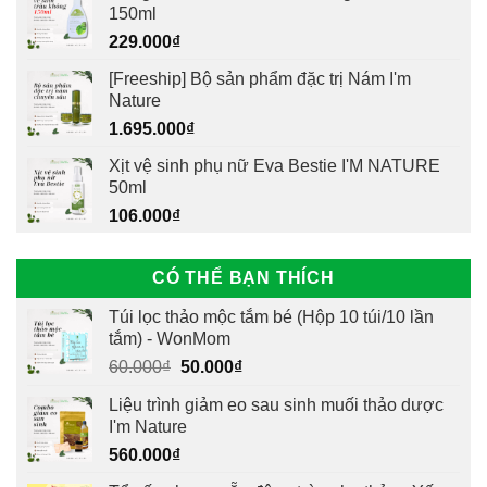
150ml
229.000
₫
[Freeship] Bộ sản phẩm đặc trị Nám I'm
Nature
1.695.000
₫
Xịt vệ sinh phụ nữ Eva Bestie I'M NATURE
50ml
106.000
₫
CÓ THỂ BẠN THÍCH
Túi lọc thảo mộc tắm bé (Hộp 10 túi/10 lần
tắm) - WonMom
Giá
Giá
60.000
₫
50.000
₫
gốc
hiện
Liệu trình giảm eo sau sinh muối thảo dược
là:
tại
I'm Nature
60.000₫.
là:
560.000
₫
50.000₫.