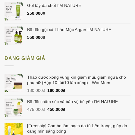
Gel tẩy da chết I'M NATURE
250.000
₫
Bộ dầu gội xả Thảo Mộc Argan I'M NATURE
550.000
₫
ĐANG GIẢM GIÁ
Thảo dược xông vùng kín giảm mùi, giảm ngứa cho
phụ nữ (Hộp 10 túi/10 lần xông) - WonMom
Giá
Giá
180.000
₫
160.000
₫
gốc
hiện
là:
tại
Bộ đôi chăm sóc và bảo vệ bé yêu I'M NATURE
180.000₫.
là:
Giá
Giá
475.000
₫
450.000
₫
160.000₫.
gốc
hiện
là:
tại
475.000₫.
là:
[Freeship] Combo làm sạch da từ bên trong, giúp da
450.000₫.
căng mịn sáng bóng