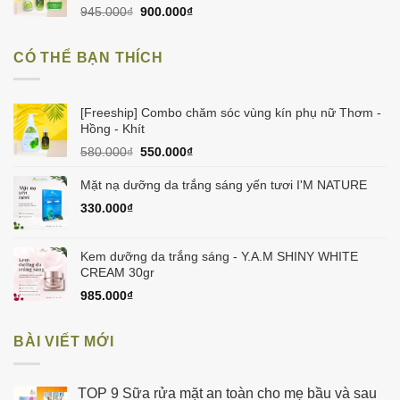
Giá
Giá
945.000
₫
900.000
₫
gốc
hiện
là:
tại
CÓ THỂ BẠN THÍCH
945.000₫.
là:
900.000₫.
[Freeship] Combo chăm sóc vùng kín phụ nữ Thơm -
Hồng - Khít
Giá
Giá
580.000
₫
550.000
₫
gốc
hiện
là:
tại
Mặt nạ dưỡng da trắng sáng yến tươi I'M NATURE
580.000₫.
là:
330.000
₫
550.000₫.
Kem dưỡng da trắng sáng - Y.A.M SHINY WHITE
CREAM 30gr
985.000
₫
BÀI VIẾT MỚI
TOP 9 Sữa rửa mặt an toàn cho mẹ bầu và sau