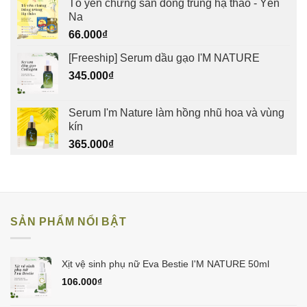
Tổ yến chưng sẵn đông trùng hạ thảo - Yến
Na
66.000
₫
[Freeship] Serum dầu gạo I'M NATURE
345.000
₫
Serum I'm Nature làm hồng nhũ hoa và vùng
kín
365.000
₫
SẢN PHẨM NỔI BẬT
Xịt vệ sinh phụ nữ Eva Bestie I'M NATURE 50ml
106.000
₫