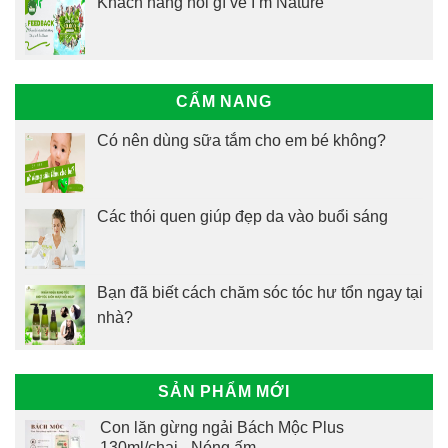
Khách hàng nói gì về I’m Nature
CẨM NANG
Có nên dùng sữa tắm cho em bé không?
Các thói quen giúp đẹp da vào buổi sáng
Bạn đã biết cách chăm sóc tóc hư tổn ngay tại
nhà?
SẢN PHẨM MỚI
Con lăn gừng ngải Bách Mộc Plus
130ml/chai - Nóng ấm