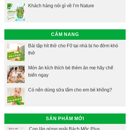
Khách hàng nói gì về I’m Nature
CẨM NANG
Bài tập hít thở cho F0 tại nhà bị ho đờm khó
thở
Món ăn kích thích bé thèm ăn mẹ hãy chế
biến ngay
Có nên dùng sữa tắm cho em bé không?
SẢN PHẨM MỚI
Con lăn gừng ngải Bách Mộc Plus