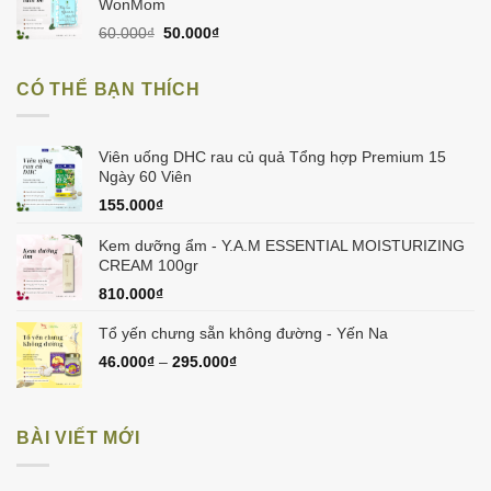
180.000₫.
là:
WonMom
160.000₫.
Giá
Giá
60.000
₫
50.000
₫
gốc
hiện
là:
tại
CÓ THỂ BẠN THÍCH
60.000₫.
là:
50.000₫.
Viên uống DHC rau củ quả Tổng hợp Premium 15
Ngày 60 Viên
155.000
₫
Kem dưỡng ẩm - Y.A.M ESSENTIAL MOISTURIZING
CREAM 100gr
810.000
₫
Tổ yến chưng sẵn không đường - Yến Na
46.000
₫
–
295.000
₫
BÀI VIẾT MỚI