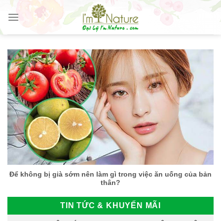
Skip
to
content
Để không bị già sớm nên làm gì trong việc ăn uống của bản
thân?
TIN TỨC & KHUYẾN MÃI