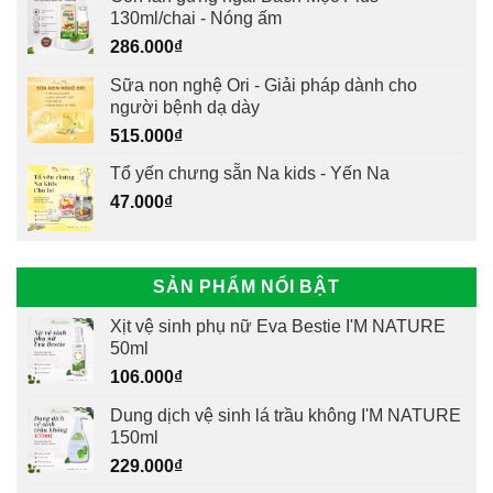
130ml/chai - Nóng ấm
286.000
₫
Sữa non nghệ Ori - Giải pháp dành cho
người bệnh dạ dày
515.000
₫
Tổ yến chưng sẵn Na kids - Yến Na
47.000
₫
SẢN PHẨM NỔI BẬT
Xịt vệ sinh phụ nữ Eva Bestie I'M NATURE
50ml
106.000
₫
Dung dịch vệ sinh lá trầu không I'M NATURE
150ml
229.000
₫