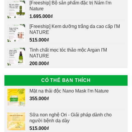
[Freeship] Bộ sản phẩm đặc trị Nám I'm
Nature
1.695.000
₫
[Freeship] Kem dưỡng trắng da cao cấp I'M
NATURE
515.000
₫
Tinh chất mọc tóc thảo mộc Argan I'M
NATURE
200.000
₫
CÓ THỂ BẠN THÍCH
Mặt nạ thải độc Nano Mask I'm Nature
355.000
₫
Sữa non nghệ Ori - Giải pháp dành cho
người bệnh dạ dày
515.000
₫