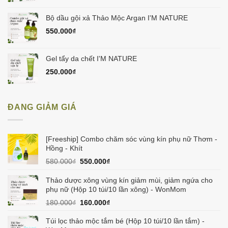
Bộ dầu gội xả Thảo Mộc Argan I'M NATURE
550.000
₫
Gel tẩy da chết I'M NATURE
250.000
₫
ĐANG GIẢM GIÁ
[Freeship] Combo chăm sóc vùng kín phụ nữ Thơm -
Hồng - Khít
Giá
Giá
580.000
₫
550.000
₫
gốc
hiện
là:
tại
Thảo dược xông vùng kín giảm mùi, giảm ngứa cho
580.000₫.
là:
phụ nữ (Hộp 10 túi/10 lần xông) - WonMom
550.000₫.
Giá
Giá
180.000
₫
160.000
₫
gốc
hiện
là:
tại
Túi lọc thảo mộc tắm bé (Hộp 10 túi/10 lần tắm) -