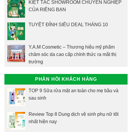
KIỆT TÁC SHOWROOM CHUYÊN NGHIỆP
CỦA RIÊNG BẠN
TUYỆT ĐỈNH SIÊU DEAL THÁNG 10
Y.A.M Cosmetic – Thương hiệu mỹ phẩm
chăm sóc da cao cấp chính thức ra mắt thị
trường
PHẢN HỒI KHÁCH HÀNG
TOP 9 Sữa rửa mặt an toàn cho mẹ bầu và
sau sinh
Review Top 8 Dung dịch vệ sinh phụ nữ tốt
nhất hiện nay