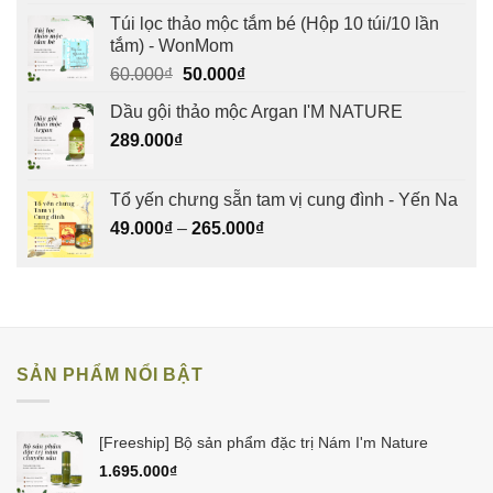
Túi lọc thảo mộc tắm bé (Hộp 10 túi/10 lần
tắm) - WonMom
Giá
Giá
60.000
₫
50.000
₫
gốc
hiện
Dầu gội thảo mộc Argan I'M NATURE
là:
tại
289.000
₫
60.000₫.
là:
50.000₫.
Tổ yến chưng sẵn tam vị cung đình - Yến Na
49.000
₫
–
265.000
₫
SẢN PHẨM NỔI BẬT
[Freeship] Bộ sản phẩm đặc trị Nám I'm Nature
1.695.000
₫