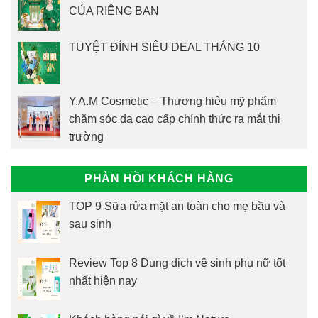
CỦA RIÊNG BẠN
TUYỆT ĐỈNH SIÊU DEAL THÁNG 10
Y.A.M Cosmetic – Thương hiệu mỹ phẩm
chăm sóc da cao cấp chính thức ra mắt thị
trường
PHẢN HỒI KHÁCH HÀNG
TOP 9 Sữa rửa mặt an toàn cho mẹ bầu và
sau sinh
Review Top 8 Dung dịch vệ sinh phụ nữ tốt
nhất hiện nay