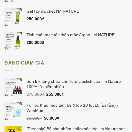
Gel tẩy da chết I'M NATURE
250.000
₫
Tinh chất mọc tóc thảo mộc Argan I'M NATURE
200.000
₫
ĐANG GIẢM GIÁ
Son lì không chứa chì Hers Lipstick của I'm Nature -
100% từ thiên nhiên
Giá
Giá
275.000
₫
255.000
₫
gốc
hiện
là:
tại
Túi lọc thảo mộc tắm bé (Hộp 10 túi/10 lần tắm) -
275.000₫.
là:
WonMom
255.000₫.
Giá
Giá
60.000
₫
50.000
₫
gốc
hiện
là:
tại
[Freeship] Bộ sản phẩm chăm sóc tóc I'm Nature set