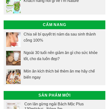
Khách hàng nói gì về I’m Nature
CẨM NANG
Chia sẻ bí quyết trị nám da sau sinh thành
công 100%
Ngoài 30 tuổi nên giảm ăn gì cho sức khỏe
tốt, cho da luôn đẹp?
Món ăn kích thích bé thèm ăn mẹ hãy chế
biến ngay
SẢN PHẨM MỚI
Con lăn gừng ngải Bách Mộc Plus
130ml/chai - Nóng ấm