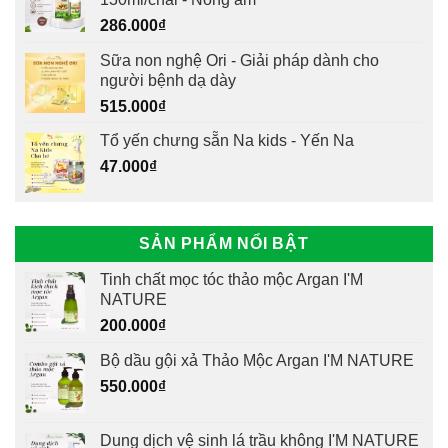
286.000
₫
Sữa non nghệ Ori - Giải pháp dành cho
người bệnh dạ dày
515.000
₫
Tổ yến chưng sẵn Na kids - Yến Na
47.000
₫
SẢN PHẨM NỔI BẬT
Tinh chất mọc tóc thảo mộc Argan I'M
NATURE
200.000
₫
Bộ dầu gội xả Thảo Mộc Argan I'M NATURE
550.000
₫
Dung dịch vệ sinh lá trầu không I'M NATURE