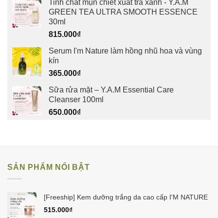
Tinh chất mụn chiết xuất trà xanh - Y.A.M
GREEN TEA ULTRA SMOOTH ESSENCE
30ml
815.000
₫
Serum I'm Nature làm hồng nhũ hoa và vùng
kín
365.000
₫
Sữa rửa mặt – Y.A.M Essential Care
Cleanser 100ml
650.000
₫
SẢN PHẨM NỔI BẬT
[Freeship] Kem dưỡng trắng da cao cấp I'M NATURE
515.000
₫