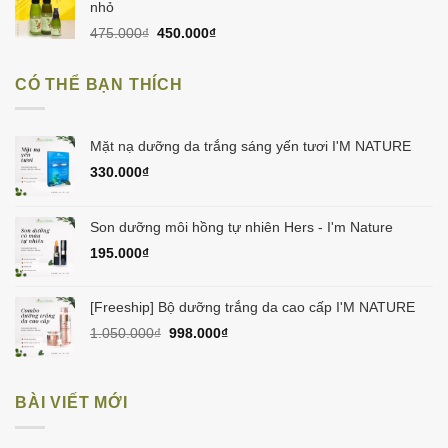
60.000₫.
là:
nhỏ
50.000₫.
Giá
Giá
475.000
₫
450.000
₫
gốc
hiện
là:
tại
CÓ THỂ BẠN THÍCH
475.000₫.
là:
450.000₫.
Mặt nạ dưỡng da trắng sáng yến tươi I'M NATURE
330.000
₫
Son dưỡng môi hồng tự nhiên Hers - I'm Nature
195.000
₫
[Freeship] Bộ dưỡng trắng da cao cấp I'M NATURE
Giá
Giá
1.050.000
₫
998.000
₫
gốc
hiện
là:
tại
1.050.000₫.
là:
BÀI VIẾT MỚI
998.000₫.