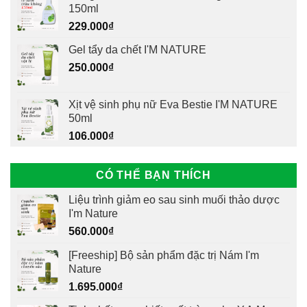
150ml
229.000
₫
Gel tẩy da chết I'M NATURE
250.000
₫
Xịt vệ sinh phụ nữ Eva Bestie I'M NATURE
50ml
106.000
₫
CÓ THỂ BẠN THÍCH
Liệu trình giảm eo sau sinh muối thảo dược
I'm Nature
560.000
₫
[Freeship] Bộ sản phẩm đặc trị Nám I'm
Nature
1.695.000
₫