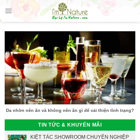
Skip
to
content
Da nhờn nên ăn và không nên ăn gì để cải thiện tình trạng?
TIN TỨC & KHUYẾN MÃI
KIỆT TÁC SHOWROOM CHUYÊN NGHIỆP