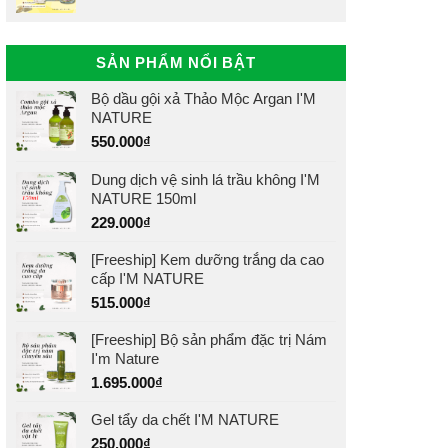
SẢN PHẨM NỔI BẬT
Bộ dầu gội xả Thảo Mộc Argan I'M
NATURE
550.000
₫
Dung dịch vệ sinh lá trầu không I'M
NATURE 150ml
229.000
₫
[Freeship] Kem dưỡng trắng da cao
cấp I'M NATURE
515.000
₫
[Freeship] Bộ sản phẩm đặc trị Nám
I'm Nature
1.695.000
₫
Gel tẩy da chết I'M NATURE
250.000
₫