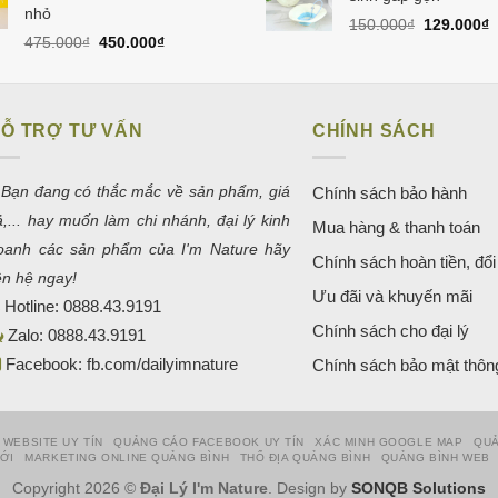
nhỏ
550.000₫.
1
Giá
G
150.000
₫
129.000
₫
Giá
Giá
475.000
₫
450.000
₫
gốc
h
gốc
hiện
là:
t
là:
tại
150.000₫.
l
475.000₫.
là:
1
450.000₫.
Ỗ TRỢ TƯ VẤN
CHÍNH SÁCH
 Bạn đang có thắc mắc về sản phẩm, giá
Chính sách bảo hành
ả,... hay muốn làm chi nhánh, đại lý kinh
Mua hàng & thanh toán
oanh các sản phẩm của I'm Nature hãy
Chính sách hoàn tiền, đổi 
iên hệ ngay!
Ưu đãi và khuyến mãi
Hotline:
0888.43.9191
Chính sách cho đại lý
Zalo:
0888.43.9191
Facebook:
fb.com/dailyimnature
Chính sách bảo mật thông
 WEBSITE UY TÍN
QUẢNG CÁO FACEBOOK UY TÍN
XÁC MINH GOOGLE MAP
QUẢ
HỚI
MARKETING ONLINE QUẢNG BÌNH
THỔ ĐỊA QUẢNG BÌNH
QUẢNG BÌNH WEB
Copyright 2026 ©
Đại Lý I'm Nature
. Design by
SONQB Solutions