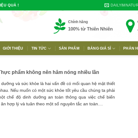
DAILYIMNATU
IỆU QUẢ !
Chính hãng
100% từ Thiên Nhiên
GIỚI THIỆU
TIN TỨC
SẢN PHẨM
BẢNG GIÁ SỈ
PHẢN H
E
Thực phẩm không nên hâm nóng nhiều lần
 dưỡng và sức khỏe là hai vấn đề có mối quan hệ mật thiết
nhau. Nếu muốn có một sức khỏe tốt yêu cầu chúng ta phải
ột chế độ dinh dưỡng an toàn thông qua việc chế biến
 ăn hợp lý và tuân theo một số nguyên tắc an toàn....