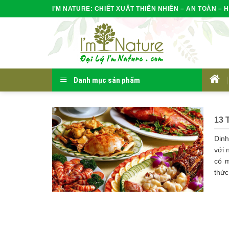
Skip
I'M NATURE: CHIẾT XUẤT THIÊN NHIÊN – AN TOÀN – H
to
content
Danh mục sản phẩm
HOM
13 
Dinh
với 
có m
thức