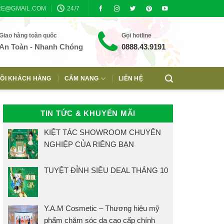
RE@GMAIL.COM
24/7
Giao hàng toàn quốc
Gọi hotline
An Toàn - Nhanh Chóng
0888.43.9191
ỒI KHÁCH HÀNG
CẨM NANG
LIÊN HỆ
TIN TỨC & KHUYẾN MÃI
KIỆT TÁC SHOWROOM CHUYÊN
NGHIỆP CỦA RIÊNG BẠN
TUYỆT ĐỈNH SIÊU DEAL THÁNG 10
Y.A.M Cosmetic – Thương hiệu mỹ
phẩm chăm sóc da cao cấp chính