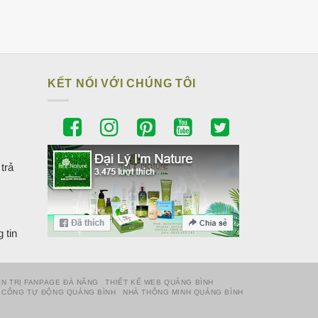
60.000₫.
iá
iện
ại
à:
29.000₫.
KẾT NỐI VỚI CHÚNG TÔI
trả
 tin
N TRỊ FANPAGE ĐÀ NẴNG
THIẾT KẾ WEB QUẢNG BÌNH
CỔNG TỰ ĐỘNG QUẢNG BÌNH
NHÀ THÔNG MINH QUẢNG BÌNH