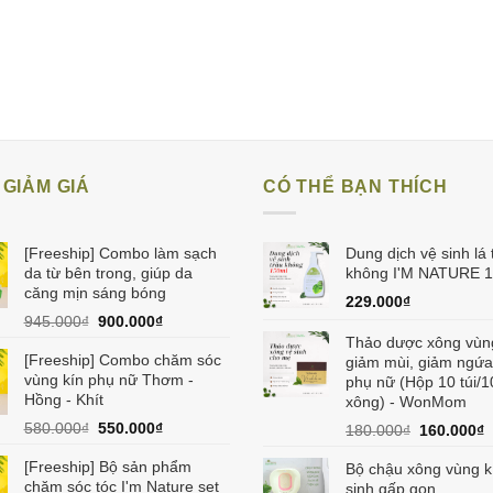
GIẢM GIÁ
CÓ THỂ BẠN THÍCH
[Freeship] Combo làm sạch
Dung dịch vệ sinh lá 
da từ bên trong, giúp da
không I'M NATURE 
căng mịn sáng bóng
229.000
₫
Giá
Giá
945.000
₫
900.000
₫
gốc
hiện
Thảo dược xông vùn
[Freeship] Combo chăm sóc
là:
tại
giảm mùi, giảm ngứa
vùng kín phụ nữ Thơm -
945.000₫.
là:
phụ nữ (Hộp 10 túi/1
Hồng - Khít
900.000₫.
xông) - WonMom
Giá
Giá
580.000
₫
550.000
₫
Giá
G
180.000
₫
160.000
₫
gốc
hiện
gốc
h
[Freeship] Bộ sản phẩm
là:
tại
Bộ chậu xông vùng k
là:
t
chăm sóc tóc I'm Nature set
580.000₫.
là:
sinh gấp gọn
180.000₫.
l