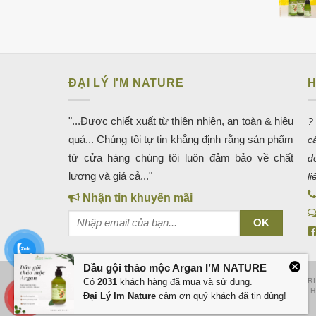
ĐẠI LÝ I'M NATURE
H
"...Được chiết xuất từ thiên nhiên, an toàn & hiệu
?
quả... Chúng tôi tự tin khẳng định rằng sản phẩm
c
từ cửa hàng chúng tôi luôn đảm bảo về chất
d
lượng và giá cả..."
l
Nhận tin khuyến mãi
Dầu gội thảo mộc Argan I’M NATURE
KHO GIAO DIỆN WEB
QUẢNG CÁO GOOGLE
QUẢN TRỊ
Có
2031
khách hàng đã mua và sử dụng.
QUẢN TRỊ FANPAGE QUẢNG BÌNH
THIẾT KẾ WEB TẠI ĐỒNG 
Đại Lý Im Nature
cảm ơn quý khách đã tin dùng!