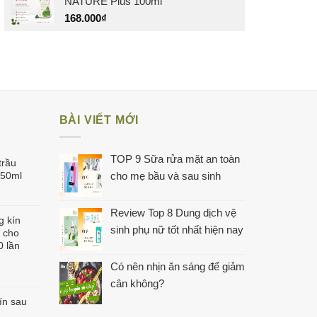
NATURE Plus 100ml
168.000
₫
BÀI VIẾT MỚI
TOP 9 Sữa rửa mặt an toàn
trầu
150ml
cho mẹ bầu và sau sinh
Review Top 8 Dung dịch vệ
g kín
sinh phụ nữ tốt nhất hiện nay
 cho
0 lần
Có nên nhịn ăn sáng để giảm
iá
cân không?
iện
ín sau
ại
à: