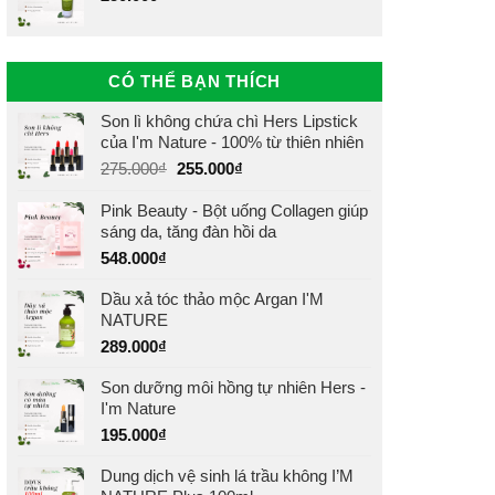
CÓ THỂ BẠN THÍCH
Son lì không chứa chì Hers Lipstick
của I'm Nature - 100% từ thiên nhiên
Giá
Giá
275.000
₫
255.000
₫
gốc
hiện
Pink Beauty - Bột uống Collagen giúp
là:
tại
sáng da, tăng đàn hồi da
275.000₫.
là:
255.000₫.
548.000
₫
Dầu xả tóc thảo mộc Argan I'M
NATURE
289.000
₫
Son dưỡng môi hồng tự nhiên Hers -
I'm Nature
195.000
₫
Dung dịch vệ sinh lá trầu không I’M