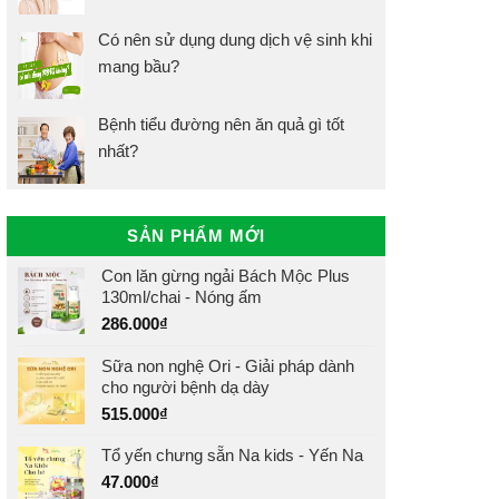
Có nên sử dụng dung dịch vệ sinh khi
mang bầu?
Bệnh tiểu đường nên ăn quả gì tốt
nhất?
SẢN PHẨM MỚI
Con lăn gừng ngải Bách Mộc Plus
130ml/chai - Nóng ấm
286.000
₫
Sữa non nghệ Ori - Giải pháp dành
cho người bệnh dạ dày
515.000
₫
Tổ yến chưng sẵn Na kids - Yến Na
47.000
₫