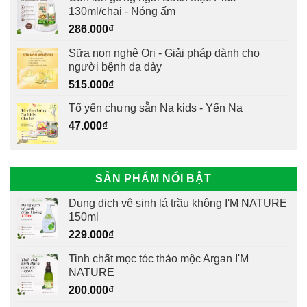
130ml/chai - Nóng ấm
286.000
₫
Sữa non nghệ Ori - Giải pháp dành cho
người bệnh dạ dày
515.000
₫
Tổ yến chưng sẵn Na kids - Yến Na
47.000
₫
SẢN PHẨM NỔI BẬT
Dung dịch vệ sinh lá trầu không I'M NATURE
150ml
229.000
₫
Tinh chất mọc tóc thảo mộc Argan I'M
NATURE
200.000
₫