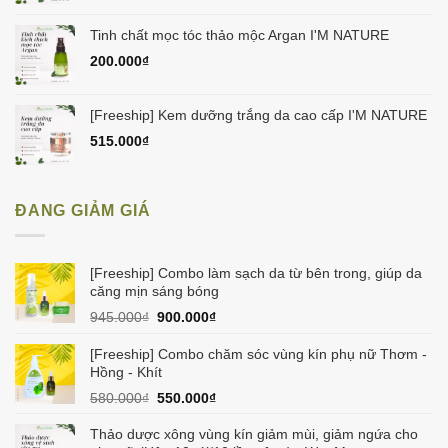
Tinh chất mọc tóc thảo mộc Argan I'M NATURE
200.000
₫
[Freeship] Kem dưỡng trắng da cao cấp I'M NATURE
515.000
₫
ĐANG GIẢM GIÁ
[Freeship] Combo làm sạch da từ bên trong, giúp da
căng mịn sáng bóng
Giá
Giá
945.000
₫
900.000
₫
gốc
hiện
là:
tại
[Freeship] Combo chăm sóc vùng kín phụ nữ Thơm -
945.000₫.
là:
Hồng - Khít
900.000₫.
Giá
Giá
580.000
₫
550.000
₫
gốc
hiện
là:
tại
Thảo dược xông vùng kín giảm mùi, giảm ngứa cho