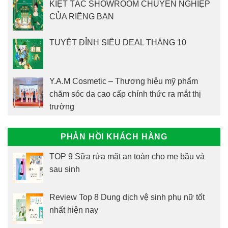
KIỆT TÁC SHOWROOM CHUYÊN NGHIỆP
CỦA RIÊNG BẠN
TUYỆT ĐỈNH SIÊU DEAL THÁNG 10
Y.A.M Cosmetic – Thương hiệu mỹ phẩm
chăm sóc da cao cấp chính thức ra mắt thị
trường
PHẢN HỒI KHÁCH HÀNG
TOP 9 Sữa rửa mặt an toàn cho mẹ bầu và
sau sinh
Review Top 8 Dung dịch vệ sinh phụ nữ tốt
nhất hiện nay