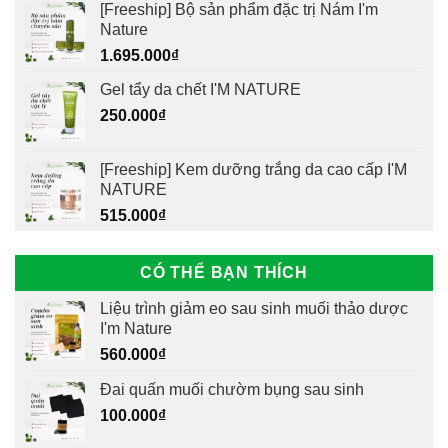
[Freeship] Bộ sản phẩm đặc trị Nám I'm
Nature
1.695.000
₫
Gel tẩy da chết I'M NATURE
250.000
₫
[Freeship] Kem dưỡng trắng da cao cấp I'M
NATURE
515.000
₫
CÓ THỂ BẠN THÍCH
Liệu trình giảm eo sau sinh muối thảo dược
I'm Nature
560.000
₫
Đai quấn muối chườm bụng sau sinh
100.000
₫