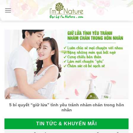
Skip
to
content
5 bí quyết “giữ lửa” tình yêu tránh nhàm chán trong hôn
nhân
TIN TỨC & KHUYẾN MÃI