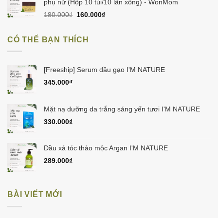
580.000₫.
là:
phụ nữ (Hộp 10 túi/10 lần xông) - WonMom
550.000₫.
Giá
Giá
180.000
₫
160.000
₫
gốc
hiện
là:
tại
CÓ THỂ BẠN THÍCH
180.000₫.
là:
160.000₫.
[Freeship] Serum dầu gạo I'M NATURE
345.000
₫
Mặt nạ dưỡng da trắng sáng yến tươi I'M NATURE
330.000
₫
Dầu xả tóc thảo mộc Argan I'M NATURE
289.000
₫
BÀI VIẾT MỚI