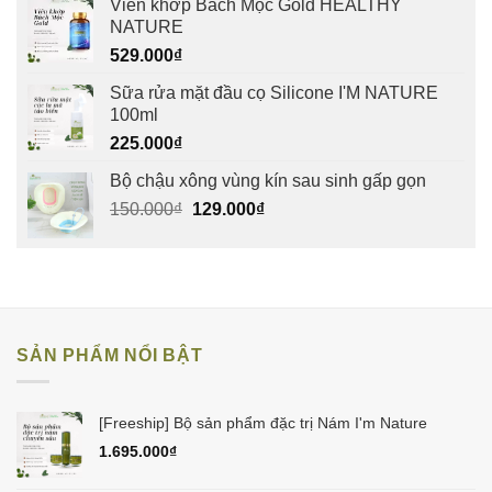
Viên khớp Bách Mộc Gold HEALTHY
NATURE
529.000
₫
Sữa rửa mặt đầu cọ Silicone I'M NATURE
100ml
225.000
₫
Bộ chậu xông vùng kín sau sinh gấp gọn
Giá
Giá
150.000
₫
129.000
₫
gốc
hiện
là:
tại
150.000₫.
là:
129.000₫.
SẢN PHẨM NỔI BẬT
[Freeship] Bộ sản phẩm đặc trị Nám I'm Nature
1.695.000
₫