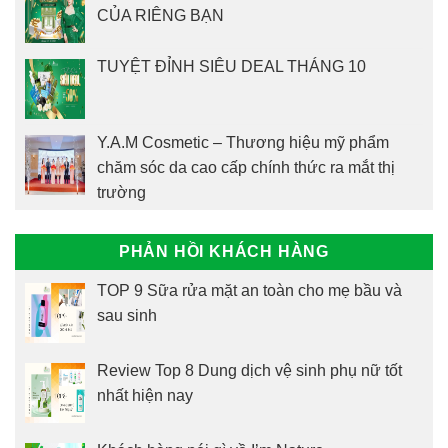
CỦA RIÊNG BẠN
TUYỆT ĐỈNH SIÊU DEAL THÁNG 10
Y.A.M Cosmetic – Thương hiệu mỹ phẩm
chăm sóc da cao cấp chính thức ra mắt thị
trường
PHẢN HỒI KHÁCH HÀNG
TOP 9 Sữa rửa mặt an toàn cho mẹ bầu và
sau sinh
Review Top 8 Dung dịch vệ sinh phụ nữ tốt
nhất hiện nay