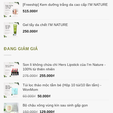
[Freeship] Kem dưỡng trắng da cao cấp I'M NATURE
515.000
₫
Gel tẩy da chết I'M NATURE
250.000
₫
ĐANG GIẢM GIÁ
Son lì không chứa chì Hers Lipstick của I'm Nature -
100% từ thiên nhiên
Giá
Giá
275.000
₫
255.000
₫
gốc
hiện
là:
tại
Túi lọc thảo mộc tắm bé (Hộp 10 túi/10 lần tắm) -
275.000₫.
là:
WonMom
255.000₫.
Giá
Giá
60.000
₫
50.000
₫
gốc
hiện
là:
tại
Bộ chậu xông vùng kín sau sinh gấp gọn
60.000₫.
là:
Giá
Giá
150.000
₫
129.000
₫