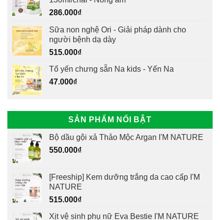
286.000
₫
Sữa non nghệ Ori - Giải pháp dành cho
người bệnh dạ dày
515.000
₫
Tổ yến chưng sẵn Na kids - Yến Na
47.000
₫
SẢN PHẨM NỔI BẬT
Bộ dầu gội xả Thảo Mộc Argan I'M NATURE
550.000
₫
[Freeship] Kem dưỡng trắng da cao cấp I'M
NATURE
515.000
₫
Xịt vệ sinh phụ nữ Eva Bestie I'M NATURE