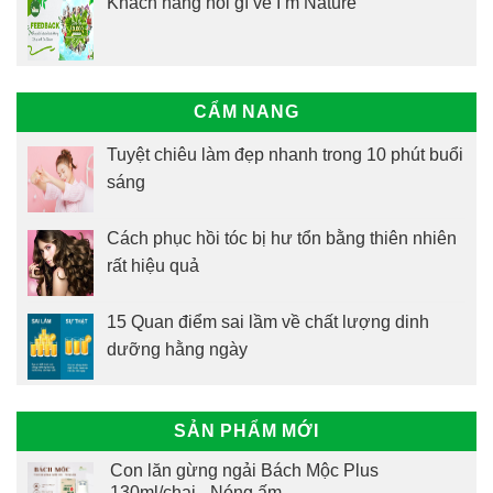
Khách hàng nói gì về I’m Nature
CẨM NANG
Tuyệt chiêu làm đẹp nhanh trong 10 phút buổi
sáng
Cách phục hồi tóc bị hư tổn bằng thiên nhiên
rất hiệu quả
15 Quan điểm sai lầm về chất lượng dinh
dưỡng hằng ngày
SẢN PHẨM MỚI
Con lăn gừng ngải Bách Mộc Plus
130ml/chai - Nóng ấm