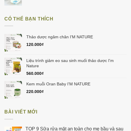
50.000₫.
gốc
hiện
là:
tại
150.000₫.
là:
CÓ THỂ BẠN THÍCH
129.000₫.
Thảo dược ngâm chân I'M NATURE
120.000
₫
Liệu trình giảm eo sau sinh muối thảo dược I'm
Nature
560.000
₫
Kem muỗi Oran Baby I'M NATURE
220.000
₫
BÀI VIẾT MỚI
TOP 9 Sữa rửa mặt an toàn cho mẹ bầu và sau