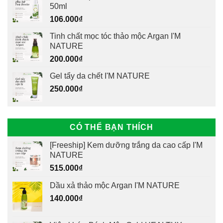
50ml
106.000
₫
Tinh chất mọc tóc thảo mộc Argan I'M
NATURE
200.000
₫
Gel tẩy da chết I'M NATURE
250.000
₫
CÓ THỂ BẠN THÍCH
[Freeship] Kem dưỡng trắng da cao cấp I'M
NATURE
515.000
₫
Dầu xả thảo mộc Argan I'M NATURE
140.000
₫