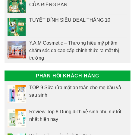
CỦA RIÊNG BẠN
TUYỆT ĐỈNH SIÊU DEAL THÁNG 10
Y.A.M Cosmetic – Thương hiệu mỹ phẩm
chăm sóc da cao cấp chính thức ra mắt thị
trường
PHẢN HỒI KHÁCH HÀNG
TOP 9 Sữa rửa mặt an toàn cho mẹ bầu và
sau sinh
Review Top 8 Dung dịch vệ sinh phụ nữ tốt
nhất hiện nay