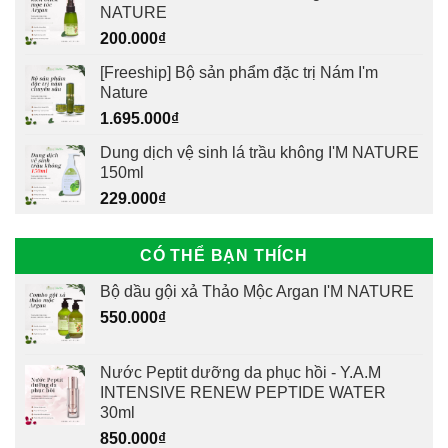
NATURE
200.000
₫
[Freeship] Bộ sản phẩm đặc trị Nám I'm
Nature
1.695.000
₫
Dung dịch vệ sinh lá trầu không I'M NATURE
150ml
229.000
₫
CÓ THỂ BẠN THÍCH
Bộ dầu gội xả Thảo Mộc Argan I'M NATURE
550.000
₫
Nước Peptit dưỡng da phục hồi - Y.A.M
INTENSIVE RENEW PEPTIDE WATER
30ml
850.000
₫