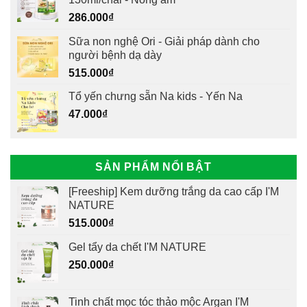
286.000
₫
Sữa non nghệ Ori - Giải pháp dành cho
người bệnh dạ dày
515.000
₫
Tổ yến chưng sẵn Na kids - Yến Na
47.000
₫
SẢN PHẨM NỔI BẬT
[Freeship] Kem dưỡng trắng da cao cấp I'M
NATURE
515.000
₫
Gel tẩy da chết I'M NATURE
250.000
₫
Tinh chất mọc tóc thảo mộc Argan I'M