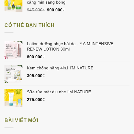
60.000₫.
là:
căng mịn sáng bóng
50.000₫.
Giá
Giá
945.000
₫
900.000
₫
gốc
hiện
là:
tại
CÓ THỂ BẠN THÍCH
945.000₫.
là:
900.000₫.
Lotion dưỡng phục hồi da - Y.A.M INTENSIVE
RENEW LOTION 30ml
800.000
₫
Kem chống nắng 4in1 I'M NATURE
305.000
₫
Sữa rửa mặt dịu nhẹ I'M NATURE
275.000
₫
BÀI VIẾT MỚI