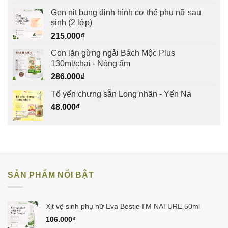
Gen nịt bụng định hình cơ thể phụ nữ sau
sinh (2 lớp)
215.000
₫
Con lăn gừng ngải Bách Mộc Plus
130ml/chai - Nóng ấm
286.000
₫
Tổ yến chưng sẵn Long nhãn - Yến Na
48.000
₫
SẢN PHẨM NỔI BẬT
Xịt vệ sinh phụ nữ Eva Bestie I'M NATURE 50ml
106.000
₫