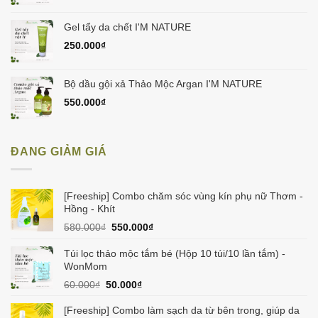
Gel tẩy da chết I'M NATURE
250.000
₫
Bộ dầu gội xả Thảo Mộc Argan I'M NATURE
550.000
₫
ĐANG GIẢM GIÁ
[Freeship] Combo chăm sóc vùng kín phụ nữ Thơm -
Hồng - Khít
Giá
Giá
580.000
₫
550.000
₫
gốc
hiện
là:
tại
Túi lọc thảo mộc tắm bé (Hộp 10 túi/10 lần tắm) -
580.000₫.
là:
WonMom
550.000₫.
Giá
Giá
60.000
₫
50.000
₫
gốc
hiện
là:
tại
[Freeship] Combo làm sạch da từ bên trong, giúp da