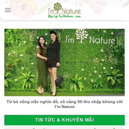
Skip
to
content
Từ bỏ công việc nghìn đô, cô nàng 9X thu nhập khủng với
I’m Nature
TIN TỨC & KHUYẾN MÃI