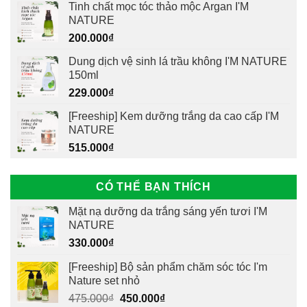
Tinh chất mọc tóc thảo mộc Argan I'M
NATURE
200.000
₫
Dung dịch vệ sinh lá trầu không I'M NATURE
150ml
229.000
₫
[Freeship] Kem dưỡng trắng da cao cấp I'M
NATURE
515.000
₫
CÓ THỂ BẠN THÍCH
Mặt nạ dưỡng da trắng sáng yến tươi I'M
NATURE
330.000
₫
[Freeship] Bộ sản phẩm chăm sóc tóc I'm
Nature set nhỏ
Giá
Giá
475.000
₫
450.000
₫