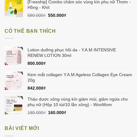
1.050.000₫.
là:
[Freeship] Combo chăm sóc vùng kín phụ nữ Thơm -
998.000₫.
Hồng - Khít
Giá
Giá
580.000
₫
550.000
₫
gốc
hiện
là:
tại
CÓ THỂ BẠN THÍCH
580.000₫.
là:
550.000₫.
Lotion dưỡng phục hồi da - Y.A.M INTENSIVE
RENEW LOTION 30ml
800.000
₫
Kem mắt collagen Y.A.M Ageless Collagen Eye Cream
20g
842.000
₫
Thảo dược xông vùng kín giảm mùi, giảm ngứa cho
phụ nữ (Hộp 10 túi/10 lần xông) - WonMom
Giá
Giá
180.000
₫
160.000
₫
gốc
hiện
là:
tại
BÀI VIẾT MỚI
180.000₫.
là:
160.000₫.