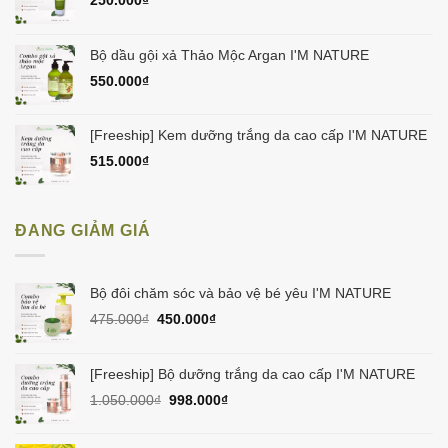
250.000
₫
Bộ dầu gội xả Thảo Mộc Argan I'M NATURE
550.000
₫
[Freeship] Kem dưỡng trắng da cao cấp I'M NATURE
515.000
₫
ĐANG GIẢM GIÁ
Bộ đôi chăm sóc và bảo vệ bé yêu I'M NATURE
Giá
Giá
475.000
₫
450.000
₫
gốc
hiện
là:
tại
475.000₫.
là:
[Freeship] Bộ dưỡng trắng da cao cấp I'M NATURE
450.000₫.
Giá
Giá
1.050.000
₫
998.000
₫
gốc
hiện
là:
tại