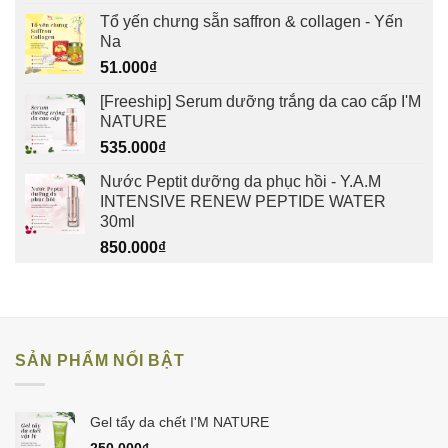
gốc
hiện
Tổ yến chưng sẵn saffron & collagen - Yến
là:
tại
Na
475.000₫.
là:
51.000
₫
450.000₫.
[Freeship] Serum dưỡng trắng da cao cấp I'M
NATURE
535.000
₫
Nước Peptit dưỡng da phục hồi - Y.A.M
INTENSIVE RENEW PEPTIDE WATER
30ml
850.000
₫
SẢN PHẨM NỔI BẬT
Gel tẩy da chết I'M NATURE