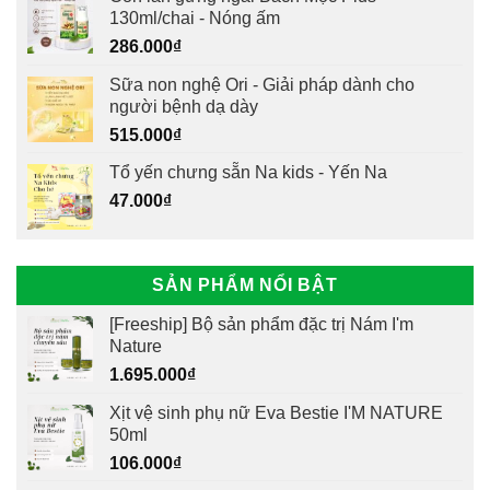
130ml/chai - Nóng ấm
286.000
₫
Sữa non nghệ Ori - Giải pháp dành cho
người bệnh dạ dày
515.000
₫
Tổ yến chưng sẵn Na kids - Yến Na
47.000
₫
SẢN PHẨM NỔI BẬT
[Freeship] Bộ sản phẩm đặc trị Nám I'm
Nature
1.695.000
₫
Xịt vệ sinh phụ nữ Eva Bestie I'M NATURE
50ml
106.000
₫