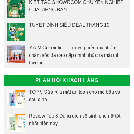
KIỆT TÁC SHOWROOM CHUYÊN NGHIỆP
CỦA RIÊNG BẠN
TUYỆT ĐỈNH SIÊU DEAL THÁNG 10
Y.A.M Cosmetic – Thương hiệu mỹ phẩm
chăm sóc da cao cấp chính thức ra mắt thị
trường
PHẢN HỒI KHÁCH HÀNG
TOP 9 Sữa rửa mặt an toàn cho mẹ bầu và
sau sinh
Review Top 8 Dung dịch vệ sinh phụ nữ tốt
nhất hiện nay