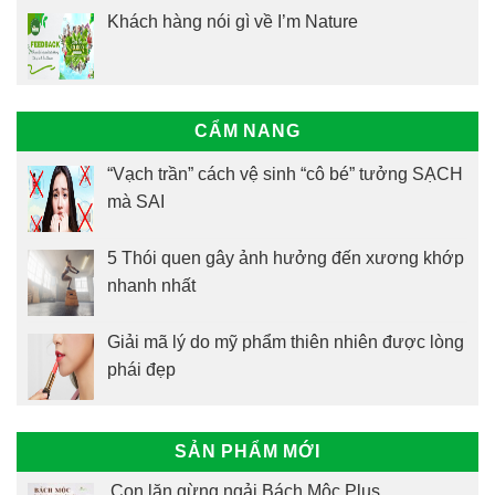
Khách hàng nói gì về I’m Nature
CẨM NANG
“Vạch trần” cách vệ sinh “cô bé” tưởng SẠCH
mà SAI
5 Thói quen gây ảnh hưởng đến xương khớp
nhanh nhất
Giải mã lý do mỹ phẩm thiên nhiên được lòng
phái đẹp
SẢN PHẨM MỚI
Con lăn gừng ngải Bách Mộc Plus