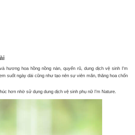
ài
… và hương hoa hồng nồng nàn, quyến rũ, dung dịch vệ sinh I’m
ị em suốt ngày dài cũng như tạo nên sự viên mãn, thăng hoa chốn
húc hơn nhờ sử dụng dung dịch vệ sinh phụ nữ I’m Nature.