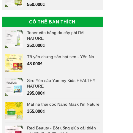
550.000
₫
CÓ THỂ BẠN THÍCH
Toner cân bằng da cây phỉ I'M
NATURE
252.000
₫
Tổ yến chưng sẵn hạt sen - Yến Na
48.000
₫
Siro Yến sào Yummy Kids HEALTHY
NATURE
295.000
₫
Mặt nạ thải độc Nano Mask I'm Nature
355.000
₫
Red Beauty - Bột uống giúp cải thiện