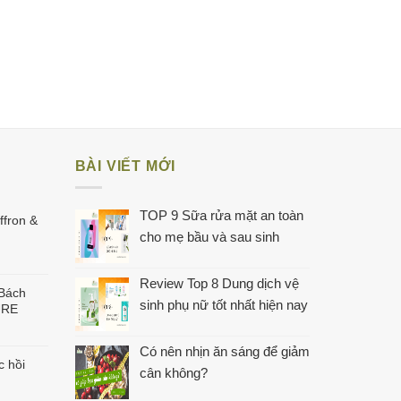
BÀI VIẾT MỚI
TOP 9 Sữa rửa mặt an toàn
ffron &
cho mẹ bầu và sau sinh
Review Top 8 Dung dịch vệ
 Bách
sinh phụ nữ tốt nhất hiện nay
URE
Có nên nhịn ăn sáng để giảm
c hồi
cân không?