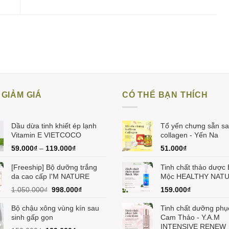
GIẢM GIÁ
CÓ THỂ BẠN THÍCH
Dầu dừa tinh khiết ép lạnh
Tổ yến chưng sẵn sa
Vitamin E VIETCOCO
collagen - Yến Na
59.000
₫
–
119.000
₫
51.000
₫
[Freeship] Bộ dưỡng trắng
Tinh chất thảo dược
da cao cấp I'M NATURE
Mộc HEALTHY NAT
Giá
Giá
1.050.000
₫
998.000
₫
159.000
₫
gốc
hiện
là:
tại
Bộ chậu xông vùng kín sau
Tinh chất dưỡng phụ
1.050.000₫.
là:
sinh gấp gọn
Cam Thảo - Y.A.M
998.000₫.
INTENSIVE RENEW