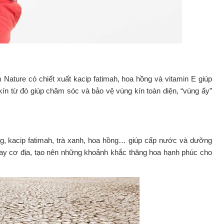
m Nature có chiết xuất kacip fatimah, hoa hồng và vitamin E giúp
ín từ đó giúp chăm sóc và bảo vệ vùng kín toàn diện, “vùng ấy”
ông, kacip fatimah, trà xanh, hoa hồng… giúp cấp nước và dưỡng
c hay cơ địa, tạo nên những khoảnh khắc thăng hoa hạnh phúc cho