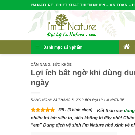
Skip
I'M NATURE: CHIẾT XUẤT THIÊN NHIÊN – AN TOÀN – H
to
content
Danh mục sản phẩm
HOM
CẨM NANG
,
SỨC KHỎE
Lợi ích bất ngờ khi dùng du
ngày
ĐĂNG NGÀY
23 THÁNG 8, 2019
BỞI
ĐẠI LÝ I'M NATURE
5/5 - (3 bình chọn)
Kết thân với
dung 
nhiều lợi ích siêu to, siêu khổng lồ đấy nhé! Chầ
“em” Dung dịch vệ sinh I’m Nature nhỏ xinh về n