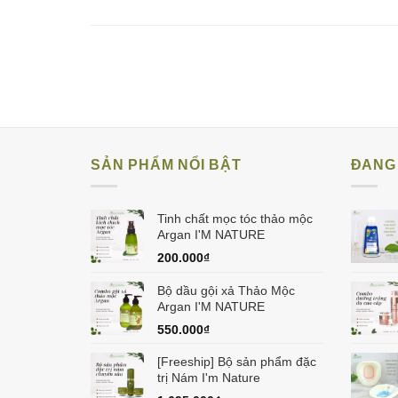
SẢN PHẨM NỔI BẬT
ĐANG 
Tinh chất mọc tóc thảo mộc
Argan I'M NATURE
200.000
₫
Bộ dầu gội xả Thảo Mộc
Argan I'M NATURE
550.000
₫
[Freeship] Bộ sản phẩm đặc
trị Nám I'm Nature