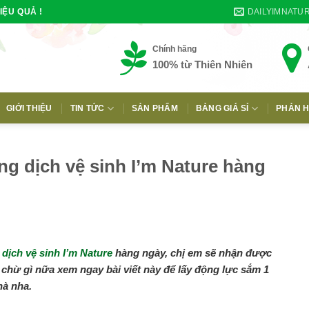
DAILYIMNATU
IỆU QUẢ !
Chính hãng
100% từ Thiên Nhiên
GIỚI THIỆU
TIN TỨC
SẢN PHẨM
BẢNG GIÁ SỈ
PHẢN H
E
ng dịch vệ sinh I’m Nature hàng
dịch vệ sinh I’m Nature
hàng ngày, chị em sẽ nhận được
n chừ gì nữa xem ngay bài viết này để lấy động lực sắm 1
hà nha.