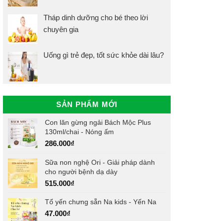
Tháp dinh dưỡng cho bé theo lời
chuyên gia
Uống gì trẻ đẹp, tốt sức khỏe dài lâu?
SẢN PHẨM MỚI
Con lăn gừng ngải Bách Mộc Plus
130ml/chai - Nóng ấm
286.000
₫
Sữa non nghệ Ori - Giải pháp dành
cho người bệnh dạ dày
515.000
₫
Tổ yến chưng sẵn Na kids - Yến Na
47.000
₫