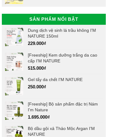
SẢN PHẨM NỔI BẬT
Dung dịch vệ sinh lá trầu không I'M
NATURE 150ml
229.000
₫
[Freeship] Kem dưỡng trắng da cao
cấp I'M NATURE
515.000
₫
Gel tẩy da chết I'M NATURE
250.000
₫
[Freeship] Bộ sản phẩm đặc trị Nám
I'm Nature
1.695.000
₫
Bộ dầu gội xả Thảo Mộc Argan I'M
NATURE