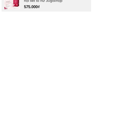
nội tiết tố nữ 30gói/hộp
575.000
₫