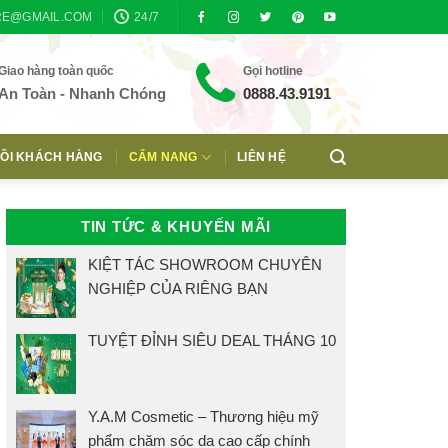
RE@GMAIL.COM
24/7
Giao hàng toàn quốc
Gọi hotline
An Toàn - Nhanh Chóng
0888.43.9191
ỒI KHÁCH HÀNG
CẨM NANG
LIÊN HỆ
TIN TỨC & KHUYẾN MÃI
KIỆT TÁC SHOWROOM CHUYÊN
NGHIỆP CỦA RIÊNG BẠN
TUYỆT ĐỈNH SIÊU DEAL THÁNG 10
Y.A.M Cosmetic – Thương hiệu mỹ
phẩm chăm sóc da cao cấp chính