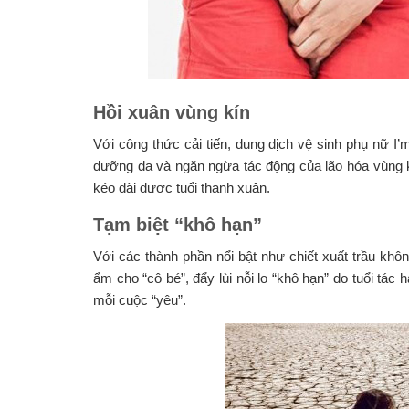
Hồi xuân vùng kín
Với công thức cải tiến, dung dịch vệ sinh phụ nữ I’
dưỡng da và ngăn ngừa tác động của lão hóa vùng k
kéo dài được tuổi thanh xuân.
Tạm biệt “khô hạn”
Với các thành phần nổi bật như chiết xuất trầu kh
ẩm cho “cô bé”, đẩy lùi nỗi lo “khô hạn” do tuổi tá
mỗi cuộc “yêu”.