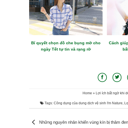
Bí quyết chọn đồ che bụng mỡ cho
Cách giúp
ngày Tết tự tin và rạng rỡ
bấ
Home
»
Lợi ích bất ngờ khi 
Tags:
Công dụng của dung dịch vệ sinh I'm Nature
,
Lợ
Những nguyên nhân khiến vùng kín bị thâm đe