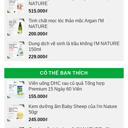
NATURE
515.000
₫
Tinh chất mọc tóc thảo mộc Argan I'M
NATURE
200.000
₫
Dung dịch vệ sinh lá trầu không I'M NATURE
150ml
229.000
₫
CÓ THỂ BẠN THÍCH
Viên uống DHC rau củ quả Tổng hợp
Premium 15 Ngày 60 Viên
155.000
₫
Kem dưỡng ẩm Baby Sheep của I'm Nature
50gr
245.000
₫