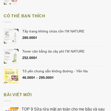
450.000₫.
gốc
hiện
là:
tại
1.050.000₫.
là:
CÓ THỂ BẠN THÍCH
998.000₫.
Tẩy trang không chứa cồn I'M NATURE
280.000
₫
Toner cân bằng da cây phỉ I'M NATURE
252.000
₫
Tổ yến chưng sẵn không đường - Yến Na
46.000
₫
–
295.000
₫
BÀI VIẾT MỚI
TOP 9 Sữa rửa mặt an toàn cho mẹ bầu và sau