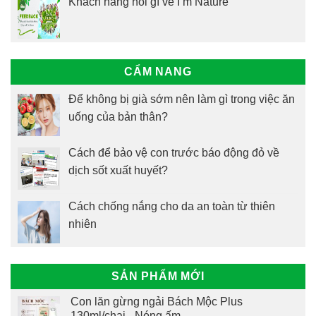
Khách hàng nói gì về I’m Nature
CẨM NANG
Để không bị già sớm nên làm gì trong việc ăn
uống của bản thân?
Cách để bảo vệ con trước báo động đỏ về
dịch sốt xuất huyết?
Cách chống nắng cho da an toàn từ thiên
nhiên
SẢN PHẨM MỚI
Con lăn gừng ngải Bách Mộc Plus
130ml/chai - Nóng ấm