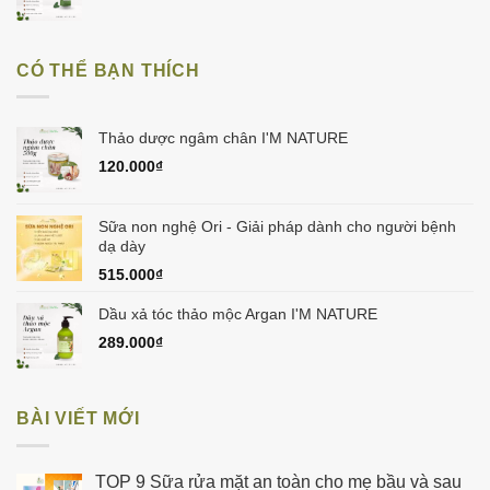
255.000₫.
gốc
hiện
là:
tại
215.000₫.
là:
CÓ THỂ BẠN THÍCH
150.000₫.
Thảo dược ngâm chân I'M NATURE
120.000
₫
Sữa non nghệ Ori - Giải pháp dành cho người bệnh
dạ dày
515.000
₫
Dầu xả tóc thảo mộc Argan I'M NATURE
289.000
₫
BÀI VIẾT MỚI
TOP 9 Sữa rửa mặt an toàn cho mẹ bầu và sau