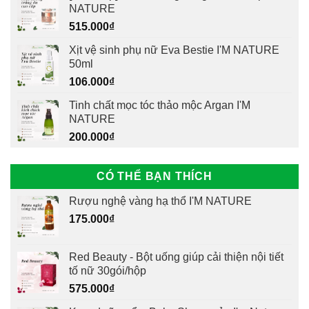
NATURE
515.000
₫
Xịt vệ sinh phụ nữ Eva Bestie I'M NATURE
50ml
106.000
₫
Tinh chất mọc tóc thảo mộc Argan I'M
NATURE
200.000
₫
CÓ THỂ BẠN THÍCH
Rượu nghệ vàng hạ thổ I'M NATURE
175.000
₫
Red Beauty - Bột uống giúp cải thiện nội tiết
tố nữ 30gói/hộp
575.000
₫