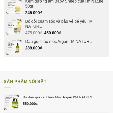
Kem dưỡng ẩm Baby Sheep của I'm Nature
50gr
245.000
₫
Bộ đôi chăm sóc và bảo vệ bé yêu I'M
NATURE
Giá
Giá
475.000
₫
450.000
₫
gốc
hiện
Dầu gội thảo mộc Argan I'M NATURE
là:
tại
289.000
₫
475.000₫.
là:
450.000₫.
SẢN PHẨM NỔI BẬT
Bộ dầu gội xả Thảo Mộc Argan I'M NATURE
550.000
₫