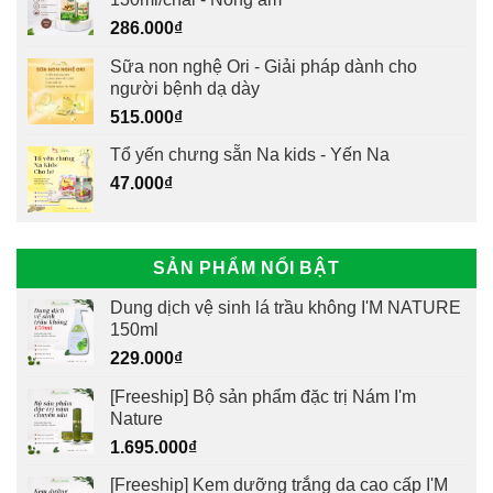
286.000
₫
Sữa non nghệ Ori - Giải pháp dành cho
người bệnh dạ dày
515.000
₫
Tổ yến chưng sẵn Na kids - Yến Na
47.000
₫
SẢN PHẨM NỔI BẬT
Dung dịch vệ sinh lá trầu không I'M NATURE
150ml
229.000
₫
[Freeship] Bộ sản phẩm đặc trị Nám I'm
Nature
1.695.000
₫
[Freeship] Kem dưỡng trắng da cao cấp I'M