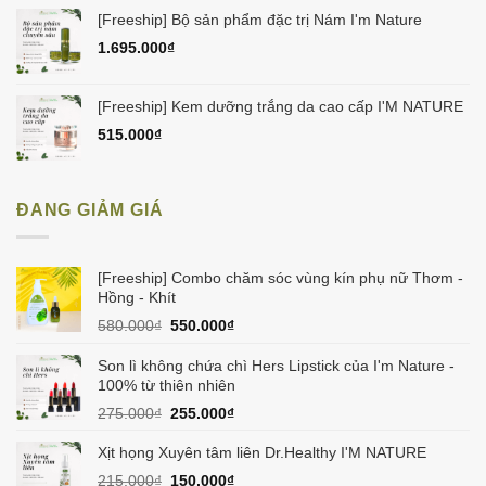
[Freeship] Bộ sản phẩm đặc trị Nám I'm Nature
1.695.000
₫
[Freeship] Kem dưỡng trắng da cao cấp I'M NATURE
515.000
₫
ĐANG GIẢM GIÁ
[Freeship] Combo chăm sóc vùng kín phụ nữ Thơm -
Hồng - Khít
Giá
Giá
580.000
₫
550.000
₫
gốc
hiện
là:
tại
Son lì không chứa chì Hers Lipstick của I'm Nature -
580.000₫.
là:
100% từ thiên nhiên
550.000₫.
Giá
Giá
275.000
₫
255.000
₫
gốc
hiện
là:
tại
Xịt họng Xuyên tâm liên Dr.Healthy I'M NATURE
275.000₫.
là:
Giá
Giá
215.000
₫
150.000
₫