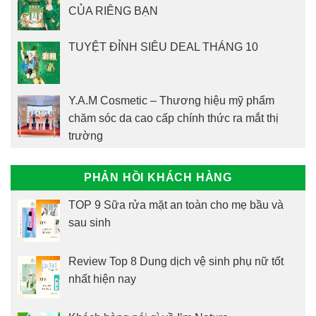
CỦA RIÊNG BẠN
TUYỆT ĐỈNH SIÊU DEAL THÁNG 10
Y.A.M Cosmetic – Thương hiệu mỹ phẩm
chăm sóc da cao cấp chính thức ra mắt thị
trường
PHẢN HỒI KHÁCH HÀNG
TOP 9 Sữa rửa mặt an toàn cho mẹ bầu và
sau sinh
Review Top 8 Dung dịch vệ sinh phụ nữ tốt
nhất hiện nay