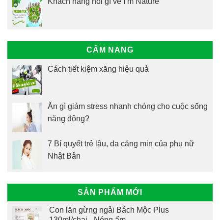
Khách hàng nói gì về I’m Nature
CẨM NANG
Cách tiết kiệm xăng hiệu quả
Ăn gì giảm stress nhanh chóng cho cuộc sống
năng động?
7 Bí quyết trẻ lâu, da căng mịn của phụ nữ
Nhật Bản
SẢN PHẨM MỚI
Con lăn gừng ngải Bách Mộc Plus
130ml/chai - Nóng ấm