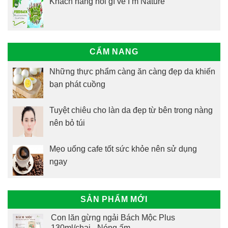
Khách hàng nói gì về I’m Nature
CẨM NANG
Những thực phẩm càng ăn càng đẹp da khiến
bạn phát cuồng
Tuyệt chiêu cho làn da đẹp từ bên trong nàng
nên bỏ túi
Mẹo uống cafe tốt sức khỏe nên sử dụng
ngay
SẢN PHẨM MỚI
Con lăn gừng ngải Bách Mộc Plus
130ml/chai - Nóng ấm