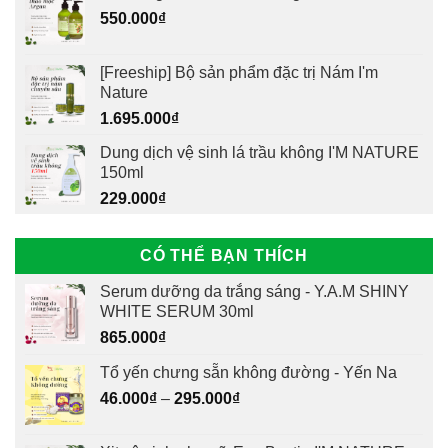
550.000
₫
[Freeship] Bộ sản phẩm đặc trị Nám I'm
Nature
1.695.000
₫
Dung dịch vệ sinh lá trầu không I'M NATURE
150ml
229.000
₫
CÓ THỂ BẠN THÍCH
Serum dưỡng da trắng sáng - Y.A.M SHINY
WHITE SERUM 30ml
865.000
₫
Tổ yến chưng sẵn không đường - Yến Na
46.000
₫
–
295.000
₫