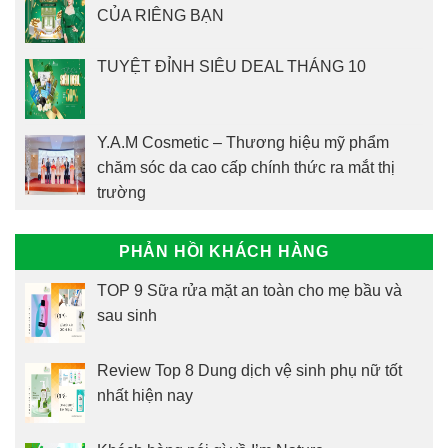
CỦA RIÊNG BẠN
TUYỆT ĐỈNH SIÊU DEAL THÁNG 10
Y.A.M Cosmetic – Thương hiệu mỹ phẩm
chăm sóc da cao cấp chính thức ra mắt thị
trường
PHẢN HỒI KHÁCH HÀNG
TOP 9 Sữa rửa mặt an toàn cho mẹ bầu và
sau sinh
Review Top 8 Dung dịch vệ sinh phụ nữ tốt
nhất hiện nay