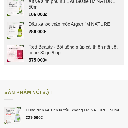
Xịt vệ sinh phụ nữ Eva Bestie I'M NATURE
50ml
106.000
₫
Dầu xả tóc thảo mộc Argan I'M NATURE
289.000
₫
Red Beauty - Bột uống giúp cải thiện nội tiết
tố nữ 30gói/hộp
575.000
₫
SẢN PHẨM NỔI BẬT
Dung dịch vệ sinh lá trầu không I'M NATURE 150ml
229.000
₫