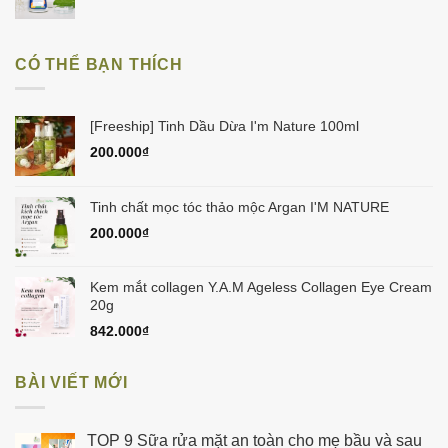
50.000₫.
CÓ THỂ BẠN THÍCH
[Freeship] Tinh Dầu Dừa I'm Nature 100ml
200.000
₫
Tinh chất mọc tóc thảo mộc Argan I'M NATURE
200.000
₫
Kem mắt collagen Y.A.M Ageless Collagen Eye Cream
20g
842.000
₫
BÀI VIẾT MỚI
TOP 9 Sữa rửa mặt an toàn cho mẹ bầu và sau