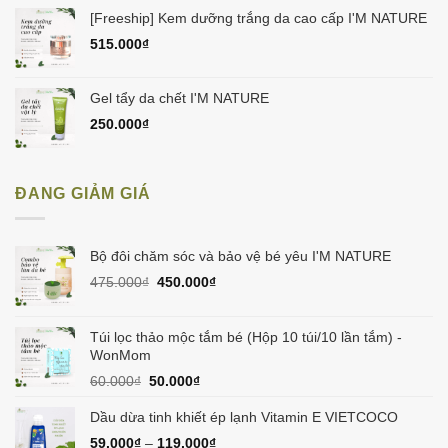
[Freeship] Kem dưỡng trắng da cao cấp I'M NATURE
515.000
₫
Gel tẩy da chết I'M NATURE
250.000
₫
ĐANG GIẢM GIÁ
Bộ đôi chăm sóc và bảo vệ bé yêu I'M NATURE
Giá
Giá
475.000
₫
450.000
₫
gốc
hiện
là:
tại
475.000₫.
là:
Túi lọc thảo mộc tắm bé (Hộp 10 túi/10 lần tắm) -
450.000₫.
WonMom
Giá
Giá
60.000
₫
50.000
₫
gốc
hiện
là:
tại
Dầu dừa tinh khiết ép lạnh Vitamin E VIETCOCO
60.000₫.
là:
59.000
₫
–
119.000
₫