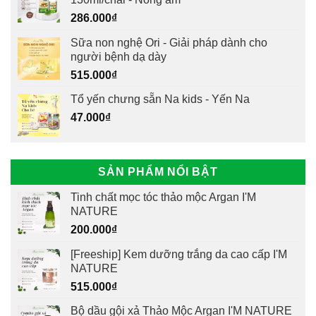
286.000
₫
Sữa non nghệ Ori - Giải pháp dành cho
người bệnh dạ dày
515.000
₫
Tổ yến chưng sẵn Na kids - Yến Na
47.000
₫
SẢN PHẨM NỔI BẬT
Tinh chất mọc tóc thảo mộc Argan I'M
NATURE
200.000
₫
[Freeship] Kem dưỡng trắng da cao cấp I'M
NATURE
515.000
₫
Bộ dầu gội xả Thảo Mộc Argan I'M NATURE