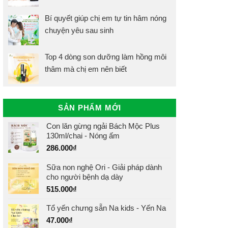
Bí quyết giúp chị em tự tin hâm nóng
chuyện yêu sau sinh
Top 4 dòng son dưỡng làm hồng môi
thâm mà chị em nên biết
SẢN PHẨM MỚI
Con lăn gừng ngải Bách Mộc Plus
130ml/chai - Nóng ấm
286.000
₫
Sữa non nghệ Ori - Giải pháp dành
cho người bệnh dạ dày
515.000
₫
Tổ yến chưng sẵn Na kids - Yến Na
47.000
₫