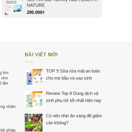
là:
tại
NATURE
475.000₫.
là:
450.000₫.
295.000
₫
BÀI VIẾT MỚI
TOP 9 Sữa rửa mặt an toàn
g kín
 cho
cho mẹ bầu và sau sinh
0 lần
Review Top 8 Dung dịch vệ
iá
sinh phụ nữ tốt nhất hiện nay
iện
ong nhãn
ại
à:
Có nên nhịn ăn sáng để giảm
60.000₫.
cân không?
iải pháp