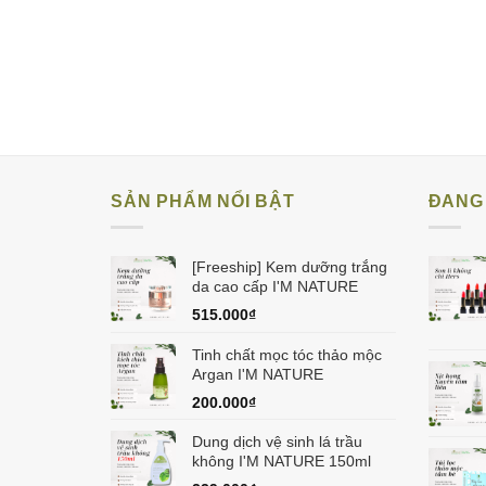
SẢN PHẨM NỔI BẬT
ĐANG 
[Freeship] Kem dưỡng trắng
da cao cấp I'M NATURE
515.000
₫
Tinh chất mọc tóc thảo mộc
Argan I'M NATURE
200.000
₫
Dung dịch vệ sinh lá trầu
không I'M NATURE 150ml