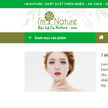
Skip
I'M NATURE: CHIẾT XUẤT THIÊN NHIÊN – AN TOÀN – H
to
content
Danh mục sản phẩm
HOM
7 M
Làm 
hành
nhu
nhất
lớp..