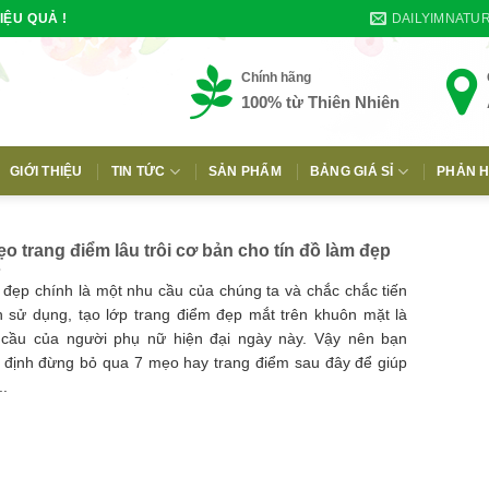
DAILYIMNATU
IỆU QUẢ !
Chính hãng
100% từ Thiên Nhiên
GIỚI THIỆU
TIN TỨC
SẢN PHẨM
BẢNG GIÁ SỈ
PHẢN H
E
ẹo trang điểm lâu trôi cơ bản cho tín đồ làm đẹp
đẹp chính là một nhu cầu của chúng ta và chắc chắc tiến
 sử dụng, tạo lớp trang điểm đẹp mắt trên khuôn mặt là
 cầu của người phụ nữ hiện đại ngày này. Vậy nên bạn
 định đừng bỏ qua 7 mẹo hay trang điểm sau đây để giúp
..