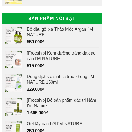
SẢN PHẨM NỔI BẬT
Bộ dầu gội xả Thảo Mộc Argan I'M
NATURE
550.000
₫
[Freeship] Kem dưỡng trắng da cao
cấp I'M NATURE
515.000
₫
Dung dịch vệ sinh lá trầu không I'M
NATURE 150ml
229.000
₫
[Freeship] Bộ sản phẩm đặc trị Nám
I'm Nature
1.695.000
₫
Gel tẩy da chết I'M NATURE
250.000
₫