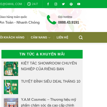
RE@GMAIL.COM
24/7
Giao hàng toàn quốc
Gọi hotline
An Toàn - Nhanh Chóng
0888.43.9191
ỒI KHÁCH HÀNG
CẨM NANG
LIÊN HỆ
TIN TỨC & KHUYẾN MÃI
KIỆT TÁC SHOWROOM CHUYÊN
NGHIỆP CỦA RIÊNG BẠN
TUYỆT ĐỈNH SIÊU DEAL THÁNG 10
Y.A.M Cosmetic – Thương hiệu mỹ
phẩm chăm sóc da cao cấp chính