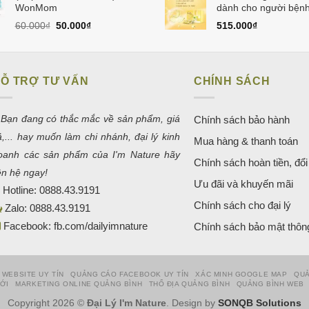
150.000₫.
WonMom
dành cho người bệnh
Giá
Giá
60.000
₫
50.000
₫
515.000
₫
gốc
hiện
là:
tại
60.000₫.
là:
50.000₫.
Ỗ TRỢ TƯ VẤN
CHÍNH SÁCH
 Bạn đang có thắc mắc về sản phẩm, giá
Chính sách bảo hành
ả,... hay muốn làm chi nhánh, đại lý kinh
Mua hàng & thanh toán
oanh các sản phẩm của I'm Nature hãy
Chính sách hoàn tiền, đổi 
iên hệ ngay!
Ưu đãi và khuyến mãi
Hotline:
0888.43.9191
Chính sách cho đại lý
Zalo:
0888.43.9191
Facebook:
fb.com/dailyimnature
Chính sách bảo mật thông
 WEBSITE UY TÍN
QUẢNG CÁO FACEBOOK UY TÍN
XÁC MINH GOOGLE MAP
QUẢ
HỚI
MARKETING ONLINE QUẢNG BÌNH
THỔ ĐỊA QUẢNG BÌNH
QUẢNG BÌNH WEB
Copyright 2026 ©
Đại Lý I'm Nature
. Design by
SONQB Solutions