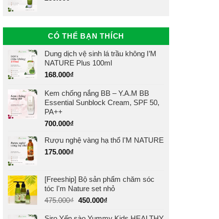
CÓ THỂ BẠN THÍCH
Dung dịch vệ sinh lá trầu không I’M
NATURE Plus 100ml
168.000
₫
Kem chống nắng BB – Y.A.M BB
Essential Sunblock Cream, SPF 50,
PA++
700.000
₫
Rượu nghệ vàng hạ thổ I'M NATURE
175.000
₫
[Freeship] Bộ sản phẩm chăm sóc
tóc I'm Nature set nhỏ
Giá
Giá
475.000
₫
450.000
₫
gốc
hiện
Siro Yến sào Yummy Kids HEALTHY