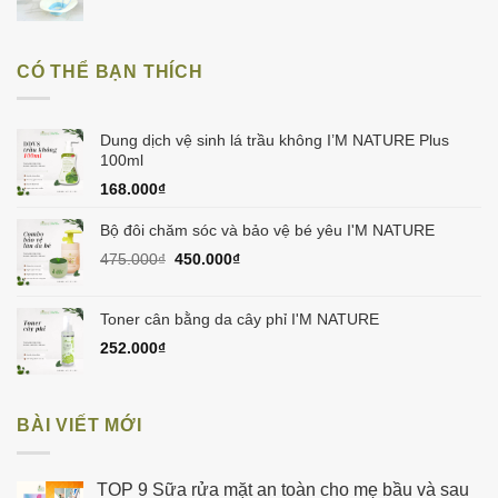
gốc
hiện
là:
tại
150.000₫.
là:
CÓ THỂ BẠN THÍCH
129.000₫.
Dung dịch vệ sinh lá trầu không I’M NATURE Plus
100ml
168.000
₫
Bộ đôi chăm sóc và bảo vệ bé yêu I'M NATURE
Giá
Giá
475.000
₫
450.000
₫
gốc
hiện
là:
tại
475.000₫.
là:
Toner cân bằng da cây phỉ I'M NATURE
450.000₫.
252.000
₫
BÀI VIẾT MỚI
TOP 9 Sữa rửa mặt an toàn cho mẹ bầu và sau