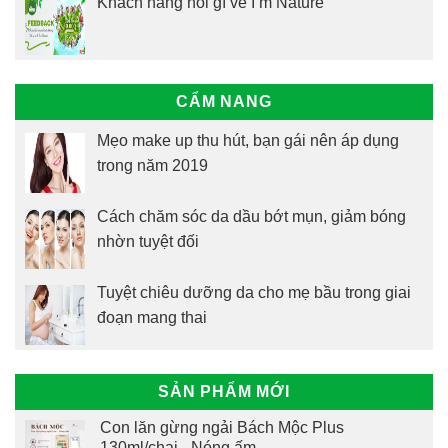
Khách hàng nói gì về I’m Nature
CẨM NANG
Mẹo make up thu hút, bạn gái nên áp dụng
trong năm 2019
Cách chăm sóc da dầu bớt mụn, giảm bóng
nhờn tuyệt đối
Tuyệt chiêu dưỡng da cho mẹ bầu trong giai
đoạn mang thai
SẢN PHẨM MỚI
Con lăn gừng ngải Bách Mộc Plus
130ml/chai - Nóng ấm