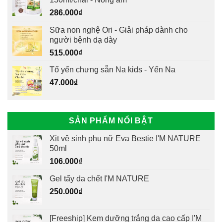
286.000
₫
Sữa non nghệ Ori - Giải pháp dành cho
người bệnh dạ dày
515.000
₫
Tổ yến chưng sẵn Na kids - Yến Na
47.000
₫
SẢN PHẨM NỔI BẬT
Xịt vệ sinh phụ nữ Eva Bestie I'M NATURE
50ml
106.000
₫
Gel tẩy da chết I'M NATURE
250.000
₫
[Freeship] Kem dưỡng trắng da cao cấp I'M