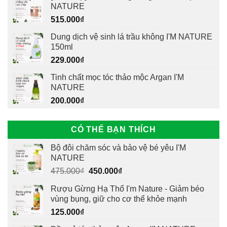
NATURE
515.000
₫
Dung dịch vệ sinh lá trầu không I'M NATURE
150ml
229.000
₫
Tinh chất mọc tóc thảo mộc Argan I'M
NATURE
200.000
₫
CÓ THỂ BẠN THÍCH
Bộ đôi chăm sóc và bảo vệ bé yêu I'M
NATURE
Giá
Giá
475.000
₫
450.000
₫
gốc
hiện
Rượu Gừng Hạ Thổ I'm Nature - Giảm béo
là:
tại
vùng bụng, giữ cho cơ thể khỏe mạnh
475.000₫.
là:
125.000
₫
450.000₫.