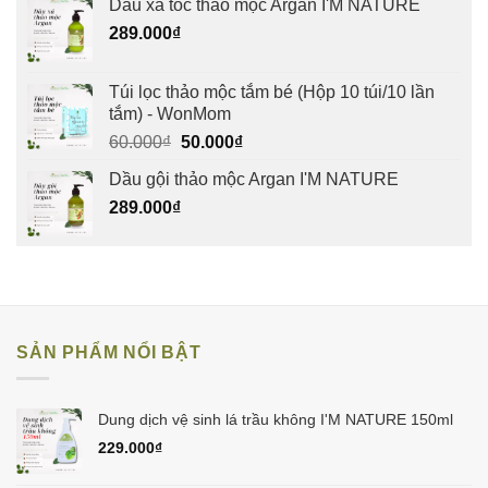
Dầu xả tóc thảo mộc Argan I'M NATURE
289.000
₫
Túi lọc thảo mộc tắm bé (Hộp 10 túi/10 lần
tắm) - WonMom
Giá
Giá
60.000
₫
50.000
₫
gốc
hiện
Dầu gội thảo mộc Argan I'M NATURE
là:
tại
289.000
₫
60.000₫.
là:
50.000₫.
SẢN PHẨM NỔI BẬT
Dung dịch vệ sinh lá trầu không I'M NATURE 150ml
229.000
₫