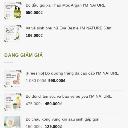
Bộ dầu gội xả Thảo Mộc Argan I'M NATURE
550.000
₫
Xịt vệ sinh phụ nữ Eva Bestie I'M NATURE 50ml
106.000
₫
ĐANG GIẢM GIÁ
[Freeship] Bộ dưỡng trắng da cao cấp I'M NATURE
Giá
Giá
1.050.000
₫
998.000
₫
gốc
hiện
là:
tại
1.050.000₫.
là:
Bộ đôi chăm sóc và bảo vệ bé yêu I'M NATURE
998.000₫.
Giá
Giá
475.000
₫
450.000
₫
gốc
hiện
là:
tại
475.000₫.
là:
Bộ chậu xông vùng kín sau sinh gấp gọn
450.000₫.
Giá
Giá
150.000
₫
129.000
₫