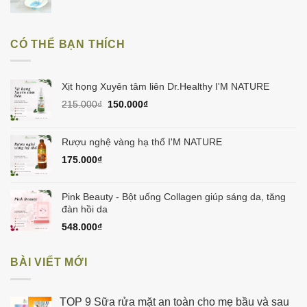
160.000₫.
gốc
hiện
là:
tại
150.000₫.
là:
CÓ THỂ BẠN THÍCH
129.000₫.
Xịt họng Xuyên tâm liên Dr.Healthy I'M NATURE
Giá
Giá
215.000
₫
150.000
₫
gốc
hiện
là:
tại
215.000₫.
là:
Rượu nghệ vàng hạ thổ I'M NATURE
150.000₫.
175.000
₫
Pink Beauty - Bột uống Collagen giúp sáng da, tăng
đàn hồi da
548.000
₫
BÀI VIẾT MỚI
TOP 9 Sữa rửa mặt an toàn cho mẹ bầu và sau