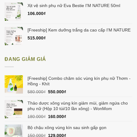
Xịt vệ sinh phụ nữ Eva Bestie I'M NATURE 50ml
106.000
₫
[Freeship] Kem dưỡng trắng da cao cấp I'M NATURE
515.000
₫
ĐANG GIẢM GIÁ
[Freeship] Combo chăm sóc vùng kín phụ nữ Thơm -
Hồng - Khít
Giá
Giá
580.000
₫
550.000
₫
gốc
hiện
là:
tại
Thảo dược xông vùng kín giảm mùi, giảm ngứa cho
580.000₫.
là:
phụ nữ (Hộp 10 túi/10 lần xông) - WonMom
550.000₫.
Giá
Giá
180.000
₫
160.000
₫
gốc
hiện
là:
tại
Bộ chậu xông vùng kín sau sinh gấp gọn
180.000₫.
là:
Giá
Giá
150.000
₫
129.000
₫