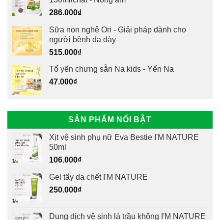
286.000
₫
Sữa non nghệ Ori - Giải pháp dành cho
người bệnh dạ dày
515.000
₫
Tổ yến chưng sẵn Na kids - Yến Na
47.000
₫
SẢN PHẨM NỔI BẬT
Xịt vệ sinh phụ nữ Eva Bestie I'M NATURE
50ml
106.000
₫
Gel tẩy da chết I'M NATURE
250.000
₫
Dung dịch vệ sinh lá trầu không I'M NATURE