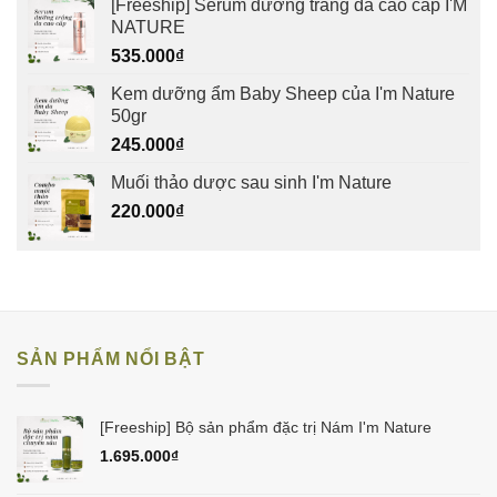
[Freeship] Serum dưỡng trắng da cao cấp I'M
NATURE
535.000
₫
Kem dưỡng ẩm Baby Sheep của I'm Nature
50gr
245.000
₫
Muối thảo dược sau sinh I'm Nature
220.000
₫
SẢN PHẨM NỔI BẬT
[Freeship] Bộ sản phẩm đặc trị Nám I'm Nature
1.695.000
₫