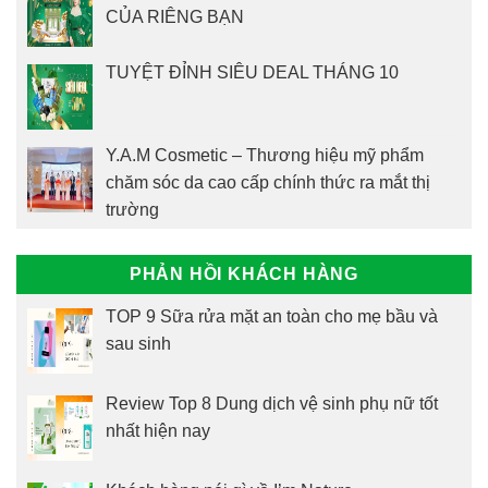
CỦA RIÊNG BẠN
TUYỆT ĐỈNH SIÊU DEAL THÁNG 10
Y.A.M Cosmetic – Thương hiệu mỹ phẩm
chăm sóc da cao cấp chính thức ra mắt thị
trường
PHẢN HỒI KHÁCH HÀNG
TOP 9 Sữa rửa mặt an toàn cho mẹ bầu và
sau sinh
Review Top 8 Dung dịch vệ sinh phụ nữ tốt
nhất hiện nay