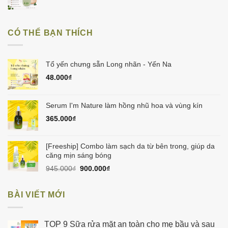
550.000₫.
gốc
hiện
là:
tại
475.000₫.
là:
CÓ THỂ BẠN THÍCH
450.000₫.
Tổ yến chưng sẵn Long nhãn - Yến Na
48.000
₫
Serum I'm Nature làm hồng nhũ hoa và vùng kín
365.000
₫
[Freeship] Combo làm sạch da từ bên trong, giúp da
căng mịn sáng bóng
Giá
Giá
945.000
₫
900.000
₫
gốc
hiện
là:
tại
BÀI VIẾT MỚI
945.000₫.
là:
900.000₫.
TOP 9 Sữa rửa mặt an toàn cho mẹ bầu và sau