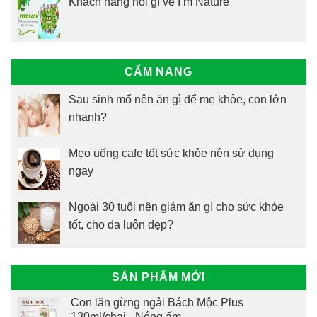
Khách hàng nói gì về I’m Nature
CẨM NANG
Sau sinh mổ nên ăn gì để mẹ khỏe, con lớn
nhanh?
Mẹo uống cafe tốt sức khỏe nên sử dụng
ngay
Ngoài 30 tuổi nên giảm ăn gì cho sức khỏe
tốt, cho da luôn đẹp?
SẢN PHẨM MỚI
Con lăn gừng ngải Bách Mộc Plus
130ml/chai - Nóng ấm