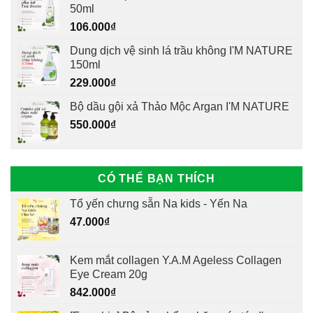
50ml
106.000
₫
Dung dịch vệ sinh lá trầu không I'M NATURE
150ml
229.000
₫
Bộ dầu gội xả Thảo Mộc Argan I'M NATURE
550.000
₫
CÓ THỂ BẠN THÍCH
Tổ yến chưng sẵn Na kids - Yến Na
47.000
₫
Kem mắt collagen Y.A.M Ageless Collagen
Eye Cream 20g
842.000
₫