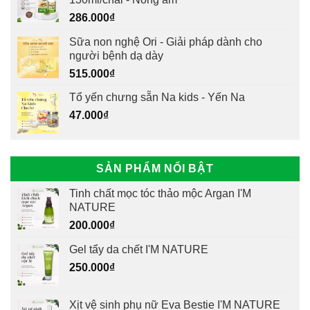
286.000
₫
Sữa non nghệ Ori - Giải pháp dành cho
người bệnh dạ dày
515.000
₫
Tổ yến chưng sẵn Na kids - Yến Na
47.000
₫
SẢN PHẨM NỔI BẬT
Tinh chất mọc tóc thảo mộc Argan I'M
NATURE
200.000
₫
Gel tẩy da chết I'M NATURE
250.000
₫
Xịt vệ sinh phụ nữ Eva Bestie I'M NATURE