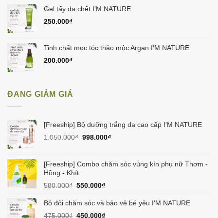
Gel tẩy da chết I'M NATURE
250.000
₫
Tinh chất mọc tóc thảo mộc Argan I'M NATURE
200.000
₫
ĐANG GIẢM GIÁ
[Freeship] Bộ dưỡng trắng da cao cấp I'M NATURE
Giá
Giá
1.050.000
₫
998.000
₫
gốc
hiện
là:
tại
1.050.000₫.
là:
[Freeship] Combo chăm sóc vùng kín phụ nữ Thơm -
998.000₫.
Hồng - Khít
Giá
Giá
580.000
₫
550.000
₫
gốc
hiện
là:
tại
Bộ đôi chăm sóc và bảo vệ bé yêu I'M NATURE
580.000₫.
là:
Giá
Giá
475.000
₫
450.000
₫