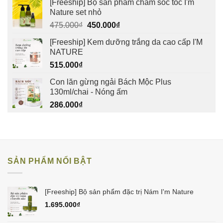
[Freeship] Bộ sản phẩm chăm sóc tóc I'm
Nature set nhỏ
Giá
Giá
475.000
₫
450.000
₫
gốc
hiện
[Freeship] Kem dưỡng trắng da cao cấp I'M
là:
tại
NATURE
475.000₫.
là:
515.000
₫
450.000₫.
Con lăn gừng ngải Bách Mộc Plus
130ml/chai - Nóng ấm
286.000
₫
SẢN PHẨM NỔI BẬT
[Freeship] Bộ sản phẩm đặc trị Nám I'm Nature
1.695.000
₫