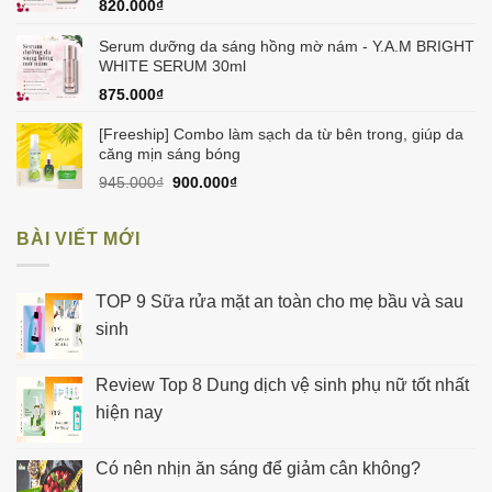
820.000
₫
Serum dưỡng da sáng hồng mờ nám - Y.A.M BRIGHT
WHITE SERUM 30ml
875.000
₫
[Freeship] Combo làm sạch da từ bên trong, giúp da
căng mịn sáng bóng
Giá
Giá
945.000
₫
900.000
₫
gốc
hiện
là:
tại
BÀI VIẾT MỚI
945.000₫.
là:
900.000₫.
TOP 9 Sữa rửa mặt an toàn cho mẹ bầu và sau
sinh
Review Top 8 Dung dịch vệ sinh phụ nữ tốt nhất
hiện nay
Có nên nhịn ăn sáng để giảm cân không?