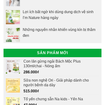
Lợi ích bất ngờ khi dùng dung dịch vệ sinh
I’m Nature hàng ngày
Những nguyên nhân khiến vùng kín bị thâm
đen
SẢN PHẨM MỚI
Con lăn gừng ngải Bách Mộc Plus
130ml/chai - Nóng ấm
286.000
₫
Sữa non nghệ Ori - Giải pháp dành cho
người bệnh dạ dày
515.000
₫
Tổ yến chưng sẵn Na kids - Yến Na