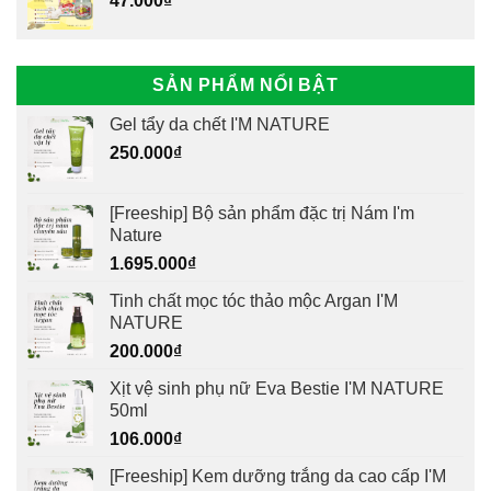
47.000
₫
SẢN PHẨM NỔI BẬT
Gel tẩy da chết I'M NATURE
250.000
₫
[Freeship] Bộ sản phẩm đặc trị Nám I'm
Nature
1.695.000
₫
Tinh chất mọc tóc thảo mộc Argan I'M
NATURE
200.000
₫
Xịt vệ sinh phụ nữ Eva Bestie I'M NATURE
50ml
106.000
₫
[Freeship] Kem dưỡng trắng da cao cấp I'M