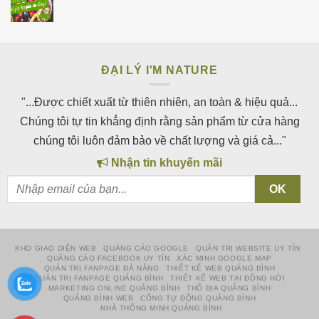
ĐẠI LÝ I'M NATURE
"...Được chiết xuất từ thiên nhiên, an toàn & hiệu quả...
Chúng tôi tự tin khẳng định rằng sản phẩm từ cửa hàng
chúng tôi luôn đảm bảo về chất lượng và giá cả..."
Nhận tin khuyến mãi
KHO GIAO DIỆN WEB
QUẢNG CÁO GOOGLE
QUẢN TRỊ WEBSITE UY TÍN
QUẢNG CÁO FACEBOOK UY TÍN
XÁC MINH GOOGLE MAP
QUẢN TRỊ FANPAGE ĐÀ NẴNG
THIẾT KẾ WEB QUẢNG BÌNH
QUẢN TRỊ FANPAGE QUẢNG BÌNH
THIẾT KẾ WEB TẠI ĐỒNG HỚI
MARKETING ONLINE QUẢNG BÌNH
THỔ ĐỊA QUẢNG BÌNH
QUẢNG BÌNH WEB
CỔNG TỰ ĐỘNG QUẢNG BÌNH
NHÀ THÔNG MINH QUẢNG BÌNH