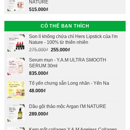
NATURE
515.000
₫
CÓ THỂ BẠN THÍCH
Son lì không chứa chì Hers Lipstick của I'm
Nature - 100% từ thiên nhiên
Giá
Giá
275.000
₫
255.000
₫
gốc
hiện
Serum mụn - Y.A.M ULTRA SMOOTH
là:
tại
SERUM 30ml
275.000₫.
là:
835.000
₫
255.000₫.
Tổ yến chưng sẵn Long nhãn - Yến Na
48.000
₫
Dầu gội thảo mộc Argan I'M NATURE
289.000
₫
Kem mắt collagen Y.A.M Ageless Collagen