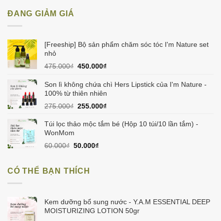
ĐANG GIẢM GIÁ
[Freeship] Bộ sản phẩm chăm sóc tóc I'm Nature set
nhỏ
Giá
Giá
475.000
₫
450.000
₫
gốc
hiện
là:
tại
Son lì không chứa chì Hers Lipstick của I'm Nature -
475.000₫.
là:
100% từ thiên nhiên
450.000₫.
Giá
Giá
275.000
₫
255.000
₫
gốc
hiện
là:
tại
Túi lọc thảo mộc tắm bé (Hộp 10 túi/10 lần tắm) -
275.000₫.
là:
WonMom
255.000₫.
Giá
Giá
60.000
₫
50.000
₫
gốc
hiện
là:
tại
CÓ THỂ BẠN THÍCH
60.000₫.
là:
50.000₫.
Kem dưỡng bổ sung nước - Y.A.M ESSENTIAL DEEP
MOISTURIZING LOTION 50gr