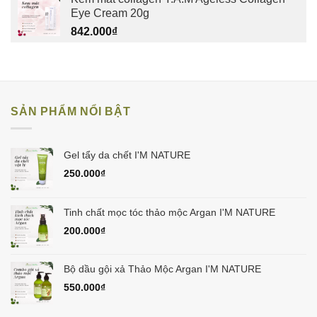
Eye Cream 20g
842.000
₫
SẢN PHẨM NỔI BẬT
Gel tẩy da chết I'M NATURE
250.000
₫
Tinh chất mọc tóc thảo mộc Argan I'M NATURE
200.000
₫
Bộ dầu gội xả Thảo Mộc Argan I'M NATURE
550.000
₫