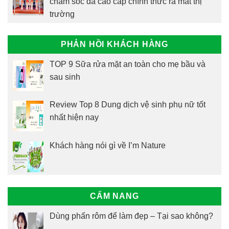
chăm sóc da cao cấp chính thức ra mắt thị
trường
PHẢN HỒI KHÁCH HÀNG
TOP 9 Sữa rửa mặt an toàn cho mẹ bầu và
sau sinh
Review Top 8 Dung dịch vệ sinh phụ nữ tốt
nhất hiện nay
Khách hàng nói gì về I’m Nature
CẨM NANG
Dùng phấn rôm để làm đẹp – Tại sao không?