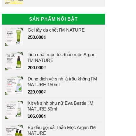
SẢN PHẨM NỔI BẬT
Gel tẩy da chết I'M NATURE
250.000
₫
Tinh chất mọc tóc thảo mộc Argan
I'M NATURE
200.000
₫
Dung dịch vệ sinh lá trầu không I'M
NATURE 150ml
229.000
₫
Xịt vệ sinh phụ nữ Eva Bestie I'M
NATURE 50ml
106.000
₫
Bộ dầu gội xả Thảo Mộc Argan I'M
NATURE