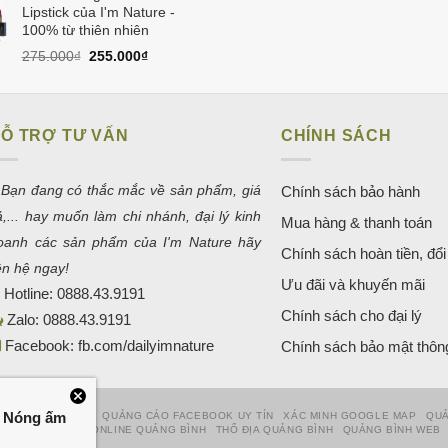
Lipstick của I'm Nature -
180.000₫.
là:
100% từ thiên nhiên
160.000₫.
Giá
Giá
275.000
₫
255.000
₫
gốc
hiện
là:
tại
275.000₫.
là:
255.000₫.
Ỗ TRỢ TƯ VẤN
CHÍNH SÁCH
 Bạn đang có thắc mắc về sản phẩm, giá
Chính sách bảo hành
ả,... hay muốn làm chi nhánh, đại lý kinh
Mua hàng & thanh toán
oanh các sản phẩm của I'm Nature hãy
Chính sách hoàn tiền, đổi 
iên hệ ngay!
Ưu đãi và khuyến mãi
Hotline:
0888.43.9191
Chính sách cho đại lý
Zalo:
0888.43.9191
Facebook:
fb.com/dailyimnature
Chính sách bảo mật thông
– Nóng ấm
 WEBSITE UY TÍN
QUẢNG CÁO FACEBOOK UY TÍN
XÁC MINH GOOGLE MAP
QUẢ
HỚI
MARKETING ONLINE QUẢNG BÌNH
THỔ ĐỊA QUẢNG BÌNH
QUẢNG BÌNH WEB