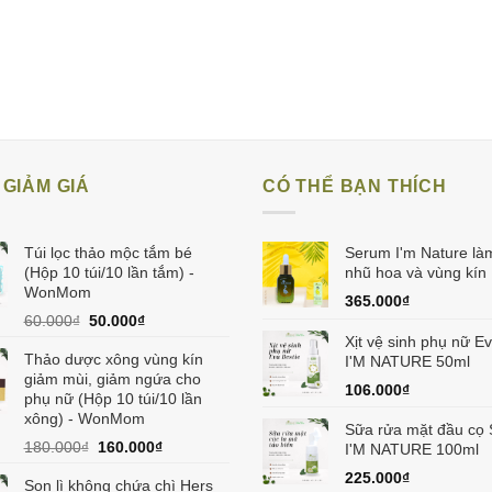
GIẢM GIÁ
CÓ THỂ BẠN THÍCH
Túi lọc thảo mộc tắm bé
Serum I'm Nature là
(Hộp 10 túi/10 lần tắm) -
nhũ hoa và vùng kín
WonMom
365.000
₫
Giá
Giá
60.000
₫
50.000
₫
gốc
hiện
Xịt vệ sinh phụ nữ Ev
Thảo dược xông vùng kín
là:
tại
I'M NATURE 50ml
giảm mùi, giảm ngứa cho
60.000₫.
là:
106.000
₫
phụ nữ (Hộp 10 túi/10 lần
50.000₫.
xông) - WonMom
Sữa rửa mặt đầu cọ S
Giá
Giá
180.000
₫
160.000
₫
I'M NATURE 100ml
gốc
hiện
225.000
₫
Son lì không chứa chì Hers
là:
tại