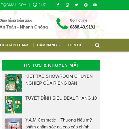
RE@GMAIL.COM
24/7
Giao hàng toàn quốc
Gọi hotline
An Toàn - Nhanh Chóng
0888.43.9191
ỒI KHÁCH HÀNG
CẨM NANG
LIÊN HỆ
TIN TỨC & KHUYẾN MÃI
KIỆT TÁC SHOWROOM CHUYÊN
NGHIỆP CỦA RIÊNG BẠN
TUYỆT ĐỈNH SIÊU DEAL THÁNG 10
Y.A.M Cosmetic – Thương hiệu mỹ
phẩm chăm sóc da cao cấp chính