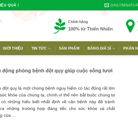
DAILYIMNATU
IỆU QUẢ !
Chính hãng
100% từ Thiên Nhiên
GIỚI THIỆU
TIN TỨC
SẢN PHẨM
BẢNG GIÁ SỈ
PHẢN H
E
 động phòng bệnh đột qụy giúp cuộc sống tươi
 đột quỵ là một chứng bệnh nguy hiểm có tác động rất lớn
sức khỏe của chúng ta, chính vì thế nên bắt buộc chúng ta
 có những hiểu biết nhất định về căn bệnh này để tránh
 ra những trường hợp đáng tiếc cho sức khỏe và chất
g của....