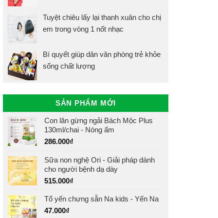
Tuyệt chiêu lấy lại thanh xuân cho chị
em trong vòng 1 nốt nhạc
Bí quyết giúp dân văn phòng trẻ khỏe
sống chất lượng
SẢN PHẨM MỚI
Con lăn gừng ngải Bách Mộc Plus
130ml/chai - Nóng ấm
286.000
₫
Sữa non nghệ Ori - Giải pháp dành
cho người bệnh dạ dày
515.000
₫
Tổ yến chưng sẵn Na kids - Yến Na
47.000
₫