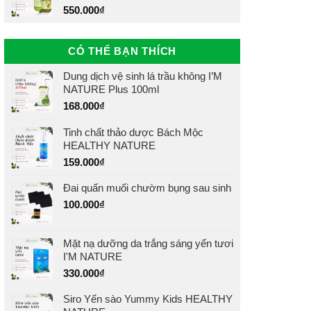
550.000
₫
CÓ THỂ BẠN THÍCH
Dung dịch vệ sinh lá trầu không I’M
NATURE Plus 100ml
168.000
₫
Tinh chất thảo dược Bách Mộc
HEALTHY NATURE
159.000
₫
Đai quấn muối chườm bụng sau sinh
100.000
₫
Mặt nạ dưỡng da trắng sáng yến tươi
I'M NATURE
330.000
₫
Siro Yến sào Yummy Kids HEALTHY