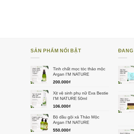
SẢN PHẨM NỔI BẬT
ĐANG 
Tinh chất mọc tóc thảo mộc
Argan I'M NATURE
200.000
₫
Xịt vệ sinh phụ nữ Eva Bestie
I'M NATURE 50ml
106.000
₫
Bộ dầu gội xả Thảo Mộc
Argan I'M NATURE
550.000
₫