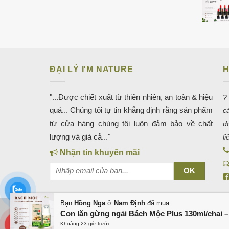
ĐẠI LÝ I'M NATURE
H
"...Được chiết xuất từ thiên nhiên, an toàn & hiệu
?
quả... Chúng tôi tự tin khẳng định rằng sản phẩm
c
từ cửa hàng chúng tôi luôn đảm bảo về chất
d
lượng và giá cả..."
l
Nhận tin khuyến mãi
Bạn
Hồng Nga
ở
Nam Định
đã mua
Con lăn gừng ngải Bách Mộc Plus 130ml/chai 
KHO GIAO DIỆN WEB
QUẢNG CÁO GOOGLE
QUẢN TRỊ
QUẢN TRỊ FANPAGE QUẢNG BÌNH
THIẾT KẾ WEB TẠI ĐỒNG 
Khoảng 23 giờ trước