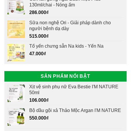
130ml/chai - Nóng ấm
286.000
₫
Sữa non nghệ Ori - Giải pháp dành cho
người bệnh dạ dày
515.000
₫
Tổ yến chưng sẵn Na kids - Yến Na
47.000
₫
SẢN PHẨM NỔI BẬT
Xịt vệ sinh phụ nữ Eva Bestie I'M NATURE
50ml
106.000
₫
Bộ dầu gội xả Thảo Mộc Argan I'M NATURE
550.000
₫