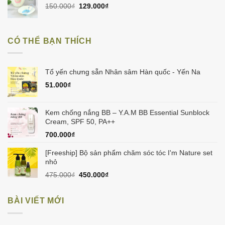
180.000₫.
là:
Giá
Giá
150.000
₫
129.000
₫
160.000₫.
gốc
hiện
là:
tại
150.000₫.
là:
CÓ THỂ BẠN THÍCH
129.000₫.
Tổ yến chưng sẵn Nhân sâm Hàn quốc - Yến Na
51.000
₫
Kem chống nắng BB – Y.A.M BB Essential Sunblock
Cream, SPF 50, PA++
700.000
₫
[Freeship] Bộ sản phẩm chăm sóc tóc I'm Nature set
nhỏ
Giá
Giá
475.000
₫
450.000
₫
gốc
hiện
là:
tại
BÀI VIẾT MỚI
475.000₫.
là:
450.000₫.