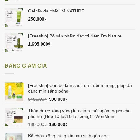
Gel tẩy da chết I'M NATURE
250.000
₫
[Freeship] Bộ sản phẩm đặc trị Nám I'm Nature
1.695.000
₫
ĐANG GIẢM GIÁ
[Freeship] Combo làm sạch da từ bên trong, giúp da
căng mịn sáng bóng
Giá
Giá
945.000
₫
900.000
₫
gốc
hiện
là:
tại
Thảo dược xông vùng kín giảm mùi, giảm ngứa cho
945.000₫.
là:
phụ nữ (Hộp 10 túi/10 lần xông) - WonMom
900.000₫.
Giá
Giá
180.000
₫
160.000
₫
gốc
hiện
là:
tại
Bộ chậu xông vùng kín sau sinh gấp gọn