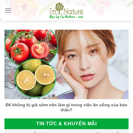
Skip
to
content
Để không bị già sớm nên làm gì trong việc ăn uống của bản
thân?
TIN TỨC & KHUYẾN MÃI