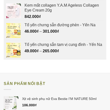
Kem mắt collagen Y.A.M Ageless Collagen
Eye Cream 20g
842.000
₫
Tổ yến chưng sẵn đường phèn - Yến Na
46.000
₫
–
301.000
₫
Tổ yến chưng sẵn tam vị cung đình - Yến Na
49.000
₫
–
265.000
₫
SẢN PHẨM NỔI BẬT
Xịt vệ sinh phụ nữ Eva Bestie I'M NATURE 50ml
106.000
₫