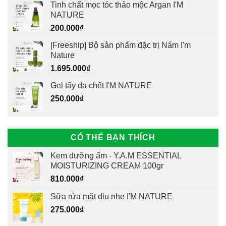
Tinh chất mọc tóc thảo mộc Argan I'M
NATURE
200.000
₫
[Freeship] Bộ sản phẩm đặc trị Nám I'm
Nature
1.695.000
₫
Gel tẩy da chết I'M NATURE
250.000
₫
CÓ THỂ BẠN THÍCH
Kem dưỡng ẩm - Y.A.M ESSENTIAL
MOISTURIZING CREAM 100gr
810.000
₫
Sữa rửa mặt dịu nhẹ I'M NATURE
275.000
₫