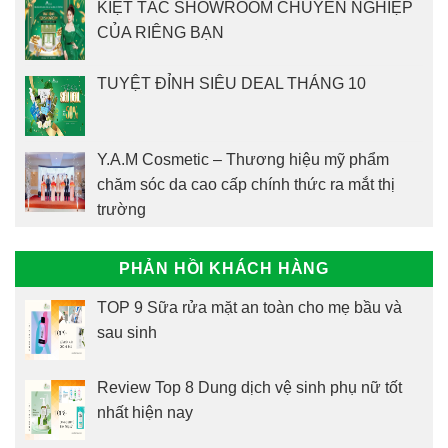
KIỆT TÁC SHOWROOM CHUYÊN NGHIỆP
CỦA RIÊNG BẠN
TUYỆT ĐỈNH SIÊU DEAL THÁNG 10
Y.A.M Cosmetic – Thương hiệu mỹ phẩm
chăm sóc da cao cấp chính thức ra mắt thị
trường
PHẢN HỒI KHÁCH HÀNG
TOP 9 Sữa rửa mặt an toàn cho mẹ bầu và
sau sinh
Review Top 8 Dung dịch vệ sinh phụ nữ tốt
nhất hiện nay