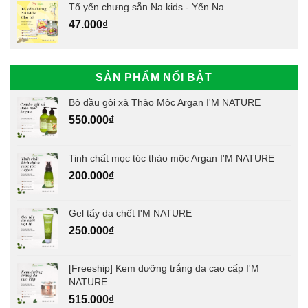
Tổ yến chưng sẵn Na kids - Yến Na
47.000
₫
SẢN PHẨM NỔI BẬT
Bộ dầu gội xả Thảo Mộc Argan I'M NATURE
550.000
₫
Tinh chất mọc tóc thảo mộc Argan I'M NATURE
200.000
₫
Gel tẩy da chết I'M NATURE
250.000
₫
[Freeship] Kem dưỡng trắng da cao cấp I'M
NATURE
515.000
₫