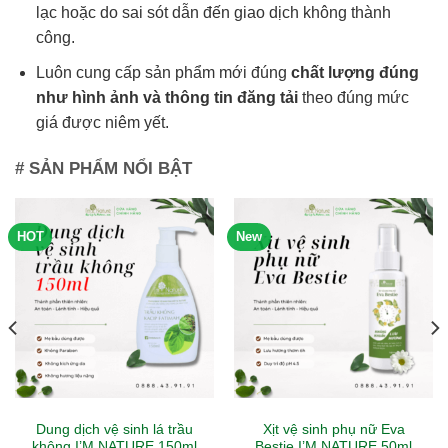
lạc hoặc do sai sót dẫn đến giao dịch không thành
công.
Luôn cung cấp sản phẩm mới đúng
chất lượng đúng
như hình ảnh và thông tin đăng tải
theo đúng mức
giá được niêm yết.
# SẢN PHẨM NỔI BẬT
HOT
New
Dung dịch vệ sinh lá trầu
Xịt vệ sinh phụ nữ Eva
không I’M NATURE 150ml
Bestie I’M NATURE 50ml