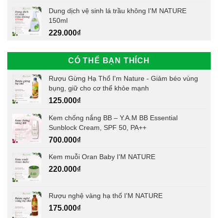
Dung dịch vệ sinh lá trầu không I'M NATURE
150ml
229.000
₫
CÓ THỂ BẠN THÍCH
Rượu Gừng Hạ Thổ I'm Nature - Giảm béo vùng
bụng, giữ cho cơ thể khỏe mạnh
125.000
₫
Kem chống nắng BB – Y.A.M BB Essential
Sunblock Cream, SPF 50, PA++
700.000
₫
Kem muỗi Oran Baby I'M NATURE
220.000
₫
Rượu nghệ vàng hạ thổ I'M NATURE
175.000
₫