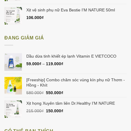
Xịt vệ sinh phụ nữ Eva Bestie I'M NATURE 50ml
106.000
₫
ĐANG GIẢM GIÁ
Dầu dừa tinh khiết ép lạnh Vitamin E VIETCOCO
59.000
₫
–
119.000
₫
[Freeship] Combo chăm sóc vùng kín phụ nữ Thơm -
Hồng - Khít
Giá
Giá
580.000
₫
550.000
₫
gốc
hiện
là:
tại
Xịt họng Xuyên tâm liên Dr.Healthy I'M NATURE
580.000₫.
là:
Giá
Giá
215.000
₫
150.000
₫
550.000₫.
gốc
hiện
là:
tại
215.000₫.
là: