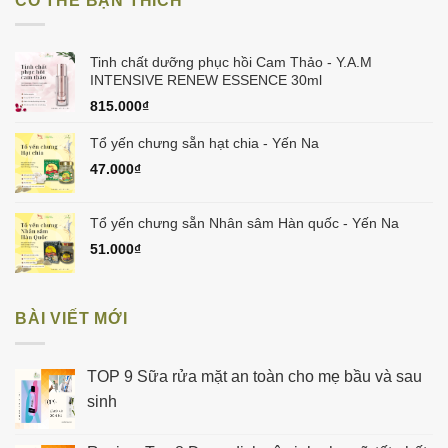
CÓ THỂ BẠN THÍCH
150.000₫.
Tinh chất dưỡng phục hồi Cam Thảo - Y.A.M
INTENSIVE RENEW ESSENCE 30ml
815.000
₫
Tổ yến chưng sẵn hạt chia - Yến Na
47.000
₫
Tổ yến chưng sẵn Nhân sâm Hàn quốc - Yến Na
51.000
₫
BÀI VIẾT MỚI
TOP 9 Sữa rửa mặt an toàn cho mẹ bầu và sau
sinh