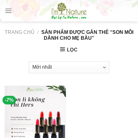
Skip
to
content
TRANG CHỦ
/
SẢN PHẨM ĐƯỢC GẮN THẺ “SON MÔI
DÀNH CHO MẸ BẦU”
LỌC
-7%