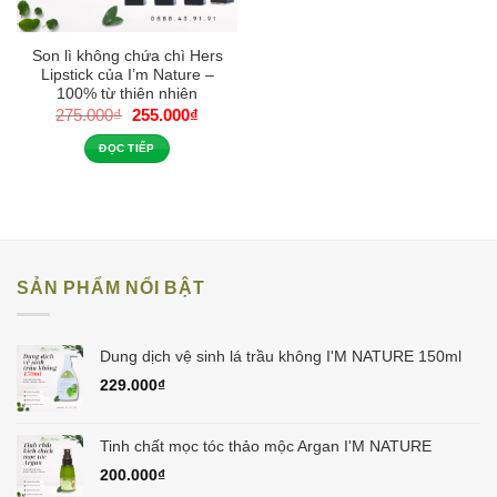
Son lì không chứa chì Hers
Lipstick của I’m Nature –
100% từ thiên nhiên
Giá
Giá
275.000
₫
255.000
₫
gốc
hiện
là:
tại
ĐỌC TIẾP
275.000₫.
là:
255.000₫.
SẢN PHẨM NỔI BẬT
Dung dịch vệ sinh lá trầu không I'M NATURE 150ml
229.000
₫
Tinh chất mọc tóc thảo mộc Argan I'M NATURE
200.000
₫