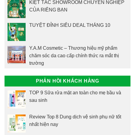
KIỆT TÁC SHOWROOM CHUYÊN NGHIỆP
CỦA RIÊNG BẠN
TUYỆT ĐỈNH SIÊU DEAL THÁNG 10
Y.A.M Cosmetic – Thương hiệu mỹ phẩm
chăm sóc da cao cấp chính thức ra mắt thị
trường
PHẢN HỒI KHÁCH HÀNG
TOP 9 Sữa rửa mặt an toàn cho mẹ bầu và
sau sinh
Review Top 8 Dung dịch vệ sinh phụ nữ tốt
nhất hiện nay