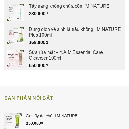
Tẩy trang không chứa cồn I'M NATURE
280.000
₫
Dung dịch vệ sinh lá trầu không I’M NATURE
Plus 100ml
168.000
₫
Sữa rửa mặt – Y.A.M Essential Care
Cleanser 100ml
650.000
₫
SẢN PHẨM NỔI BẬT
Gel tẩy da chết I'M NATURE
250.000
₫