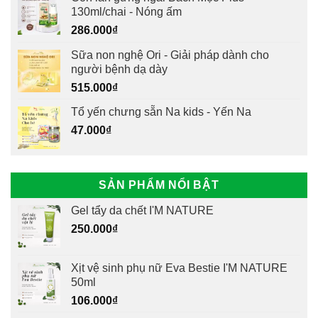
130ml/chai - Nóng ấm
286.000
₫
Sữa non nghệ Ori - Giải pháp dành cho
người bệnh dạ dày
515.000
₫
Tổ yến chưng sẵn Na kids - Yến Na
47.000
₫
SẢN PHẨM NỔI BẬT
Gel tẩy da chết I'M NATURE
250.000
₫
Xịt vệ sinh phụ nữ Eva Bestie I'M NATURE
50ml
106.000
₫