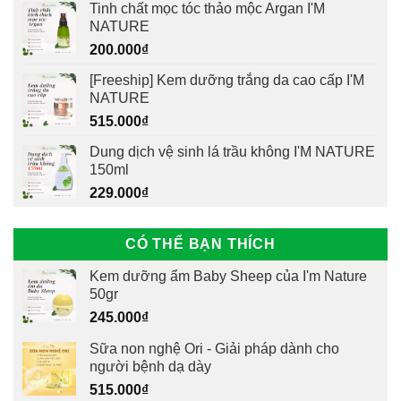
Tinh chất mọc tóc thảo mộc Argan I'M
NATURE
200.000
₫
[Freeship] Kem dưỡng trắng da cao cấp I'M
NATURE
515.000
₫
Dung dịch vệ sinh lá trầu không I'M NATURE
150ml
229.000
₫
CÓ THỂ BẠN THÍCH
Kem dưỡng ẩm Baby Sheep của I'm Nature
50gr
245.000
₫
Sữa non nghệ Ori - Giải pháp dành cho
người bệnh dạ dày
515.000
₫