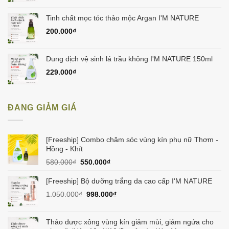
Tinh chất mọc tóc thảo mộc Argan I'M NATURE
200.000
₫
Dung dịch vệ sinh lá trầu không I'M NATURE 150ml
229.000
₫
ĐANG GIẢM GIÁ
[Freeship] Combo chăm sóc vùng kín phụ nữ Thơm -
Hồng - Khít
Giá
Giá
580.000
₫
550.000
₫
gốc
hiện
là:
tại
[Freeship] Bộ dưỡng trắng da cao cấp I'M NATURE
580.000₫.
là:
Giá
Giá
1.050.000
₫
998.000
₫
550.000₫.
gốc
hiện
là:
tại
1.050.000₫.
là:
Thảo dược xông vùng kín giảm mùi, giảm ngứa cho