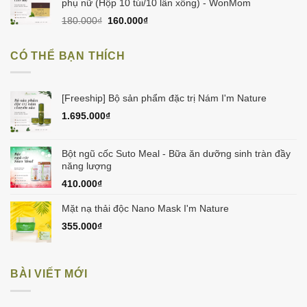
998.000₫.
phụ nữ (Hộp 10 túi/10 lần xông) - WonMom
Giá
Giá
180.000
₫
160.000
₫
gốc
hiện
là:
tại
CÓ THỂ BẠN THÍCH
180.000₫.
là:
160.000₫.
[Freeship] Bộ sản phẩm đặc trị Nám I'm Nature
1.695.000
₫
Bột ngũ cốc Suto Meal - Bữa ăn dưỡng sinh tràn đầy
năng lượng
410.000
₫
Mặt nạ thải độc Nano Mask I'm Nature
355.000
₫
BÀI VIẾT MỚI