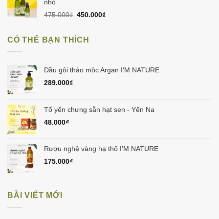
nhỏ
Giá
Giá
475.000
₫
450.000
₫
gốc
hiện
là:
tại
CÓ THỂ BẠN THÍCH
475.000₫.
là:
450.000₫.
Dầu gội thảo mộc Argan I'M NATURE
289.000
₫
Tổ yến chưng sẵn hạt sen - Yến Na
48.000
₫
Rượu nghệ vàng hạ thổ I'M NATURE
175.000
₫
BÀI VIẾT MỚI