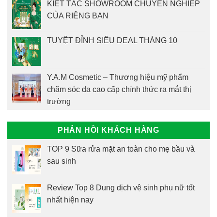
KIỆT TÁC SHOWROOM CHUYÊN NGHIỆP
CỦA RIÊNG BẠN
TUYỆT ĐỈNH SIÊU DEAL THÁNG 10
Y.A.M Cosmetic – Thương hiệu mỹ phẩm
chăm sóc da cao cấp chính thức ra mắt thị
trường
PHẢN HỒI KHÁCH HÀNG
TOP 9 Sữa rửa mặt an toàn cho mẹ bầu và
sau sinh
Review Top 8 Dung dịch vệ sinh phụ nữ tốt
nhất hiện nay