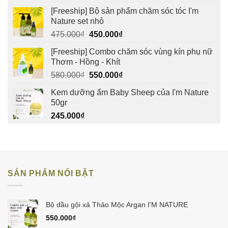
[Freeship] Bộ sản phẩm chăm sóc tóc I'm
Nature set nhỏ
Giá
Giá
475.000
₫
450.000
₫
gốc
hiện
[Freeship] Combo chăm sóc vùng kín phụ nữ
là:
tại
Thơm - Hồng - Khít
475.000₫.
là:
Giá
Giá
580.000
₫
550.000
₫
450.000₫.
gốc
hiện
Kem dưỡng ẩm Baby Sheep của I'm Nature
là:
tại
50gr
580.000₫.
là:
245.000
₫
550.000₫.
SẢN PHẨM NỔI BẬT
Bộ dầu gội xả Thảo Mộc Argan I'M NATURE
550.000
₫