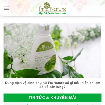
Skip
to
content
Dung dịch vệ sinh phụ nữ I’m Nature có gì mà khiến chị em
đổ xô săn lùng?
TIN TỨC & KHUYẾN MÃI