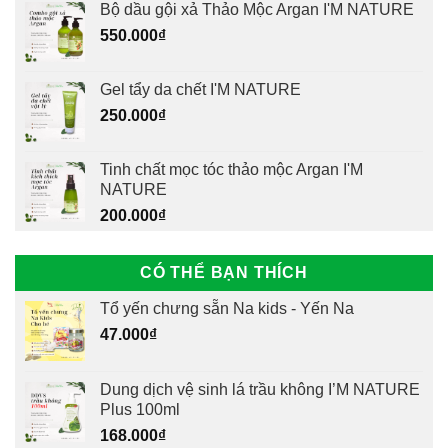
Bộ dầu gội xả Thảo Mộc Argan I'M NATURE
550.000
₫
Gel tẩy da chết I'M NATURE
250.000
₫
Tinh chất mọc tóc thảo mộc Argan I'M
NATURE
200.000
₫
CÓ THỂ BẠN THÍCH
Tổ yến chưng sẵn Na kids - Yến Na
47.000
₫
Dung dịch vệ sinh lá trầu không I’M NATURE
Plus 100ml
168.000
₫