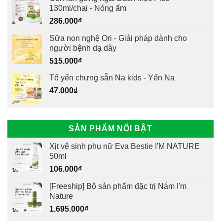
130ml/chai - Nóng ấm
286.000
₫
Sữa non nghệ Ori - Giải pháp dành cho
người bệnh dạ dày
515.000
₫
Tổ yến chưng sẵn Na kids - Yến Na
47.000
₫
SẢN PHẨM NỔI BẬT
Xịt vệ sinh phụ nữ Eva Bestie I'M NATURE
50ml
106.000
₫
[Freeship] Bộ sản phẩm đặc trị Nám I'm
Nature
1.695.000
₫