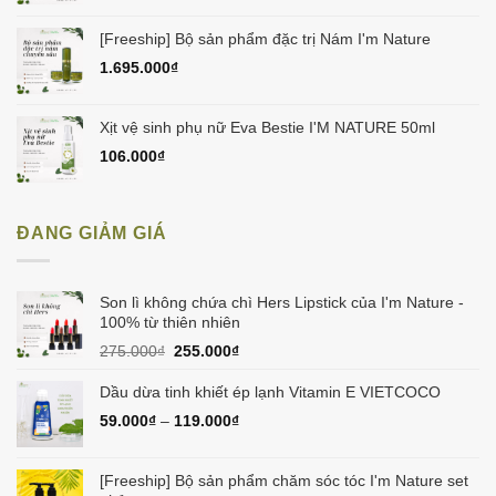
[Freeship] Bộ sản phẩm đặc trị Nám I'm Nature
1.695.000
₫
Xịt vệ sinh phụ nữ Eva Bestie I'M NATURE 50ml
106.000
₫
ĐANG GIẢM GIÁ
Son lì không chứa chì Hers Lipstick của I'm Nature -
100% từ thiên nhiên
Giá
Giá
275.000
₫
255.000
₫
gốc
hiện
là:
tại
Dầu dừa tinh khiết ép lạnh Vitamin E VIETCOCO
275.000₫.
là:
59.000
₫
–
119.000
₫
255.000₫.
[Freeship] Bộ sản phẩm chăm sóc tóc I'm Nature set