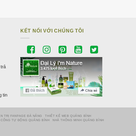
iá
iện
ại
à:
55.000₫.
KẾT NỐI VỚI CHÚNG TÔI
trả
 tin
N TRỊ FANPAGE ĐÀ NẴNG
THIẾT KẾ WEB QUẢNG BÌNH
CỔNG TỰ ĐỘNG QUẢNG BÌNH
NHÀ THÔNG MINH QUẢNG BÌNH