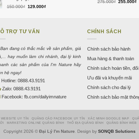
Giá
G
275.000
₫
255.000
₫
Giá
Giá
150.000
₫
129.000
₫
gốc
h
gốc
hiện
là:
t
là:
tại
275.000₫.
l
150.000₫.
là:
2
129.000₫.
Ỗ TRỢ TƯ VẤN
CHÍNH SÁCH
 Bạn đang có thắc mắc về sản phẩm, giá
Chính sách bảo hành
ả,... hay muốn làm chi nhánh, đại lý kinh
Mua hàng & thanh toán
oanh các sản phẩm của I'm Nature hãy
Chính sách hoàn tiền, đổi 
iên hệ ngay!
Ưu đãi và khuyến mãi
Hotline:
0888.43.9191
Chính sách cho đại lý
Zalo:
0888.43.9191
Facebook:
fb.com/dailyimnature
Chính sách bảo mật thông
 WEBSITE UY TÍN
QUẢNG CÁO FACEBOOK UY TÍN
XÁC MINH GOOGLE MAP
QUẢ
HỚI
MARKETING ONLINE QUẢNG BÌNH
THỔ ĐỊA QUẢNG BÌNH
QUẢNG BÌNH WEB
Copyright 2026 ©
Đại Lý I'm Nature
. Design by
SONQB Solutions