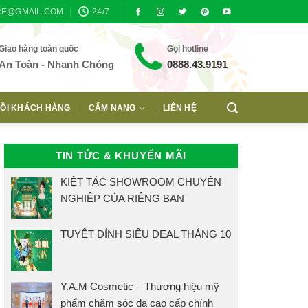
RE@GMAIL.COM
24/7
Giao hàng toàn quốc
Gọi hotline
An Toàn - Nhanh Chóng
0888.43.9191
ỒI KHÁCH HÀNG
CẨM NANG
LIÊN HỆ
TIN TỨC & KHUYẾN MÃI
KIỆT TÁC SHOWROOM CHUYÊN
NGHIỆP CỦA RIÊNG BẠN
TUYỆT ĐỈNH SIÊU DEAL THÁNG 10
Y.A.M Cosmetic – Thương hiệu mỹ
phẩm chăm sóc da cao cấp chính