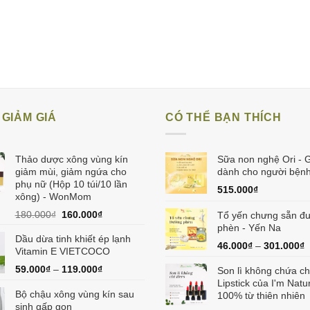
GIẢM GIÁ
CÓ THỂ BẠN THÍCH
Thảo dược xông vùng kín
Sữa non nghệ Ori - G
giảm mùi, giảm ngứa cho
dành cho người bệnh
phụ nữ (Hộp 10 túi/10 lần
515.000
₫
xông) - WonMom
Giá
Giá
180.000
₫
160.000
₫
Tổ yến chưng sẵn đ
gốc
hiện
phèn - Yến Na
Dầu dừa tinh khiết ép lạnh
là:
tại
46.000
₫
–
301.000
₫
Vitamin E VIETCOCO
180.000₫.
là:
160.000₫.
59.000
₫
–
119.000
₫
Son lì không chứa ch
Lipstick của I'm Natu
Bộ chậu xông vùng kín sau
100% từ thiên nhiên
sinh gấp gọn