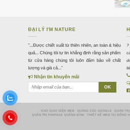
ĐẠI LÝ I'M NATURE
H
"...Được chiết xuất từ thiên nhiên, an toàn & hiệu
?
quả... Chúng tôi tự tin khẳng định rằng sản phẩm
c
từ cửa hàng chúng tôi luôn đảm bảo về chất
d
lượng và giá cả..."
l
Nhận tin khuyến mãi
KHO GIAO DIỆN WEB
QUẢNG CÁO GOOGLE
QUẢN TRỊ
QUẢN TRỊ FANPAGE QUẢNG BÌNH
THIẾT KẾ WEB TẠI ĐỒNG 