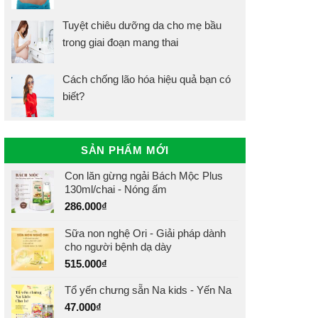
Tuyệt chiêu dưỡng da cho mẹ bầu
trong giai đoạn mang thai
Cách chống lão hóa hiệu quả bạn có
biết?
SẢN PHẨM MỚI
Con lăn gừng ngải Bách Mộc Plus
130ml/chai - Nóng ấm
286.000
₫
Sữa non nghệ Ori - Giải pháp dành
cho người bệnh dạ dày
515.000
₫
Tổ yến chưng sẵn Na kids - Yến Na
47.000
₫