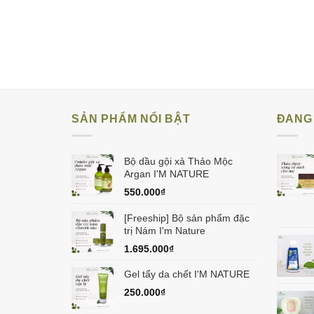
SẢN PHẨM NỔI BẬT
ĐANG 
Bộ dầu gội xả Thảo Mộc
Argan I'M NATURE
550.000
₫
[Freeship] Bộ sản phẩm đặc
trị Nám I'm Nature
1.695.000
₫
Gel tẩy da chết I'M NATURE
250.000
₫