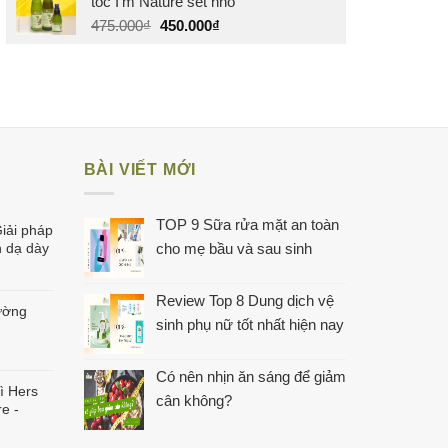
tóc I'm Nature set nhỏ
Giá
Giá
475.000
₫
450.000
₫
gốc
hiện
là:
tại
475.000₫.
là:
450.000₫.
BÀI VIẾT MỚI
TOP 9 Sữa rửa mặt an toàn
iải pháp
 dạ dày
cho mẹ bầu và sau sinh
Review Top 8 Dung dịch vệ
ường
sinh phụ nữ tốt nhất hiện nay
Có nên nhịn ăn sáng để giảm
ì Hers
cân không?
re -