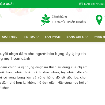
DAILYIMNATU
IỆU QUẢ !
Chính hãng
100% từ Thiên Nhiên
GIỚI THIỆU
TIN TỨC
SẢN PHẨM
BẢNG GIÁ SỈ
PHẢN H
E
quyết chọn đầm cho người béo bụng lấy lại tự tin
ng mọi hoàn cảnh
 đầm chính là vật dụng được ưa thích sử dụng của chị em
nữ trong nhiều hoàn cánh khác nhau, tuy nhiên đối với
ời có vòng bụng lớn và vòng hông đồ sộ việc lựa chọn
c đầm phù hợp lại không hề đơn giản. Hãy cùng học hỏi bí
t chọn....