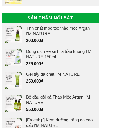
SẢN PHẨM NỔI BẬT
Tinh chất mọc tóc thảo mộc Argan
I'M NATURE
200.000
₫
Dung dịch vệ sinh lá trầu không I'M
NATURE 150ml
229.000
₫
Gel tẩy da chết I'M NATURE
250.000
₫
Bộ dầu gội xả Thảo Mộc Argan I'M
NATURE
550.000
₫
[Freeship] Kem dưỡng trắng da cao
cấp I'M NATURE