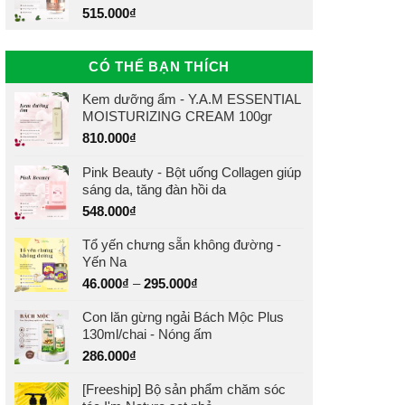
515.000
₫
CÓ THỂ BẠN THÍCH
Kem dưỡng ẩm - Y.A.M ESSENTIAL
MOISTURIZING CREAM 100gr
810.000
₫
Pink Beauty - Bột uống Collagen giúp
sáng da, tăng đàn hồi da
548.000
₫
Tổ yến chưng sẵn không đường -
Yến Na
46.000
₫
–
295.000
₫
Con lăn gừng ngải Bách Mộc Plus
130ml/chai - Nóng ấm
286.000
₫
[Freeship] Bộ sản phẩm chăm sóc