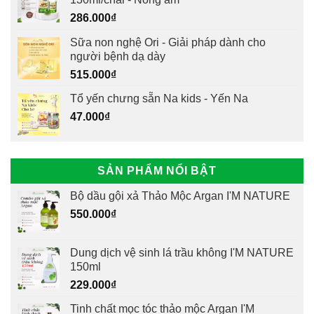
286.000
₫
Sữa non nghệ Ori - Giải pháp dành cho
người bệnh dạ dày
515.000
₫
Tổ yến chưng sẵn Na kids - Yến Na
47.000
₫
SẢN PHẨM NỔI BẬT
Bộ dầu gội xả Thảo Mộc Argan I'M NATURE
550.000
₫
Dung dịch vệ sinh lá trầu không I'M NATURE
150ml
229.000
₫
Tinh chất mọc tóc thảo mộc Argan I'M