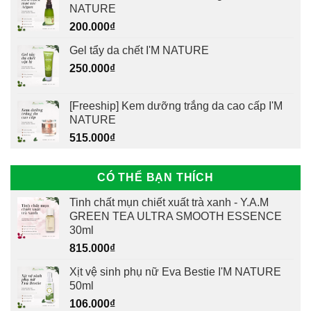
NATURE
200.000
₫
Gel tẩy da chết I'M NATURE
250.000
₫
[Freeship] Kem dưỡng trắng da cao cấp I'M
NATURE
515.000
₫
CÓ THỂ BẠN THÍCH
Tinh chất mụn chiết xuất trà xanh - Y.A.M
GREEN TEA ULTRA SMOOTH ESSENCE
30ml
815.000
₫
Xịt vệ sinh phụ nữ Eva Bestie I'M NATURE
50ml
106.000
₫