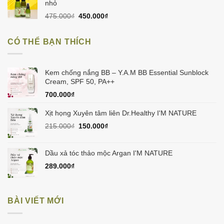
60.000₫.
là:
nhỏ
50.000₫.
Giá
Giá
475.000
₫
450.000
₫
gốc
hiện
là:
tại
CÓ THỂ BẠN THÍCH
475.000₫.
là:
450.000₫.
Kem chống nắng BB – Y.A.M BB Essential Sunblock
Cream, SPF 50, PA++
700.000
₫
Xịt họng Xuyên tâm liên Dr.Healthy I'M NATURE
Giá
Giá
215.000
₫
150.000
₫
gốc
hiện
là:
tại
215.000₫.
là:
Dầu xả tóc thảo mộc Argan I'M NATURE
150.000₫.
289.000
₫
BÀI VIẾT MỚI