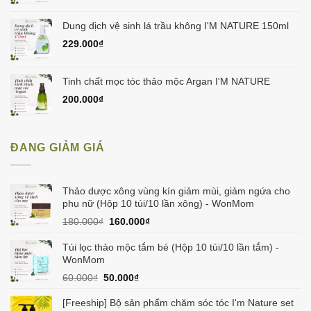
Dung dịch vệ sinh lá trầu không I'M NATURE 150ml
229.000
₫
Tinh chất mọc tóc thảo mộc Argan I'M NATURE
200.000
₫
ĐANG GIẢM GIÁ
Thảo dược xông vùng kín giảm mùi, giảm ngứa cho
phụ nữ (Hộp 10 túi/10 lần xông) - WonMom
Giá
Giá
180.000
₫
160.000
₫
gốc
hiện
là:
tại
Túi lọc thảo mộc tắm bé (Hộp 10 túi/10 lần tắm) -
180.000₫.
là:
WonMom
160.000₫.
Giá
Giá
60.000
₫
50.000
₫
gốc
hiện
là:
tại
[Freeship] Bộ sản phẩm chăm sóc tóc I'm Nature set