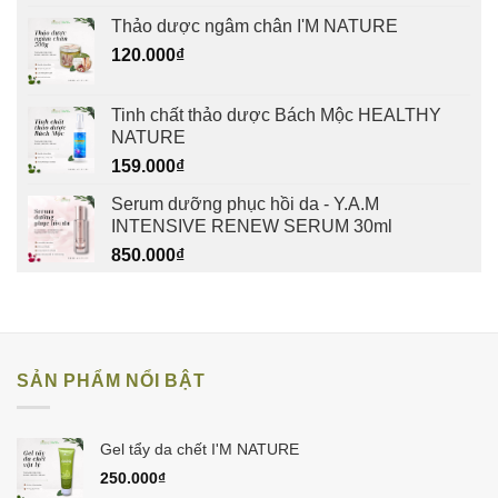
Thảo dược ngâm chân I'M NATURE
120.000
₫
Tinh chất thảo dược Bách Mộc HEALTHY
NATURE
159.000
₫
Serum dưỡng phục hồi da - Y.A.M
INTENSIVE RENEW SERUM 30ml
850.000
₫
SẢN PHẨM NỔI BẬT
Gel tẩy da chết I'M NATURE
250.000
₫