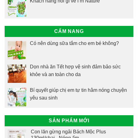
Khách hàng nói gì về I’m Nature
CẨM NANG
Có nên dùng sữa tắm cho em bé không?
Dọn nhà ăn Tết hợp vệ sinh đảm bảo sức
khỏe và an toàn cho da
Bí quyết giúp chị em tự tin hâm nóng chuyện
yêu sau sinh
SẢN PHẨM MỚI
Con lăn gừng ngải Bách Mộc Plus
130ml/chai - Nóng ấm