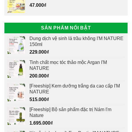
47.000
₫
SẢN PHẨM NỔI BẬT
Dung dịch vệ sinh lá trầu không I'M NATURE
150ml
229.000
₫
Tinh chất mọc tóc thảo mộc Argan I'M
NATURE
200.000
₫
[Freeship] Kem dưỡng trắng da cao cấp I'M
NATURE
515.000
₫
[Freeship] Bộ sản phẩm đặc trị Nám I'm
Nature
1.695.000
₫