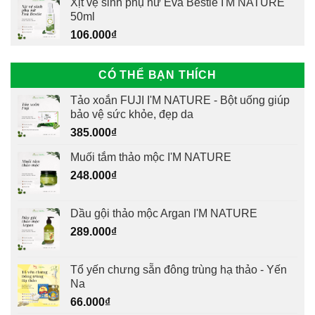
Xịt vệ sinh phụ nữ Eva Bestie I'M NATURE
50ml
106.000
₫
CÓ THỂ BẠN THÍCH
Tảo xoắn FUJI I'M NATURE - Bột uống giúp
bảo vệ sức khỏe, đẹp da
385.000
₫
Muối tắm thảo mộc I'M NATURE
248.000
₫
Dầu gội thảo mộc Argan I'M NATURE
289.000
₫
Tổ yến chưng sẵn đông trùng hạ thảo - Yến
Na
66.000
₫