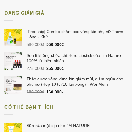
ĐANG GIẢM GIÁ
[Freeship] Combo chăm sóc vùng kín phụ nữ Thơm -
Hồng - Khít
Giá
Giá
580.000
₫
550.000
₫
gốc
hiện
là:
tại
Son lì không chứa chì Hers Lipstick của I'm Nature -
580.000₫.
là:
100% từ thiên nhiên
550.000₫.
Giá
Giá
275.000
₫
255.000
₫
gốc
hiện
là:
tại
Thảo dược xông vùng kín giảm mùi, giảm ngứa cho
275.000₫.
là:
phụ nữ (Hộp 10 túi/10 lần xông) - WonMom
255.000₫.
Giá
Giá
180.000
₫
160.000
₫
gốc
hiện
là:
tại
CÓ THỂ BẠN THÍCH
180.000₫.
là:
160.000₫.
Sữa rửa mặt dịu nhẹ I'M NATURE