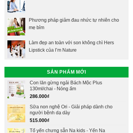
Phương pháp giảm đau nhức tự nhiên cho
mẹ bỉm
Làm đẹp an toàn với son không chì Hers
Lipstick của I’m Nature
SẢN PHẨM MỚI
Con lăn gừng ngải Bách Mộc Plus
130ml/chai - Nóng ấm
286.000
₫
Sữa non nghệ Ori - Giải pháp dành cho
người bệnh dạ dày
515.000
₫
Tổ yến chưng sẵn Na kids - Yến Na