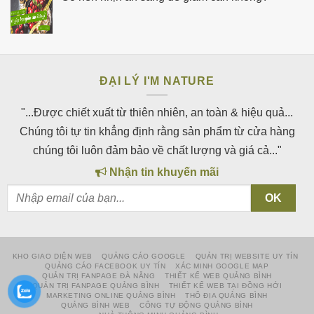
ĐẠI LÝ I'M NATURE
"...Được chiết xuất từ thiên nhiên, an toàn & hiệu quả...
Chúng tôi tự tin khẳng định rằng sản phẩm từ cửa hàng
chúng tôi luôn đảm bảo về chất lượng và giá cả..."
Nhận tin khuyến mãi
KHO GIAO DIỆN WEB
QUẢNG CÁO GOOGLE
QUẢN TRỊ WEBSITE UY TÍN
QUẢNG CÁO FACEBOOK UY TÍN
XÁC MINH GOOGLE MAP
QUẢN TRỊ FANPAGE ĐÀ NẴNG
THIẾT KẾ WEB QUẢNG BÌNH
QUẢN TRỊ FANPAGE QUẢNG BÌNH
THIẾT KẾ WEB TẠI ĐỒNG HỚI
MARKETING ONLINE QUẢNG BÌNH
THỔ ĐỊA QUẢNG BÌNH
QUẢNG BÌNH WEB
CỔNG TỰ ĐỘNG QUẢNG BÌNH