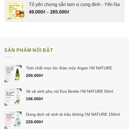
Tổ yến chưng sẵn tam vị cung đình - Yến Na
49.000
₫
–
265.000
₫
SẢN PHẨM NỔI BẬT
Tinh chất mọc tóc thảo mộc Argan I'M NATURE
200.000
₫
Xịt vệ sinh phụ nữ Eva Bestie I'M NATURE 50ml
106.000
₫
Dung dịch vệ sinh lá trầu không I'M NATURE 150ml
229.000
₫