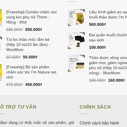
[Freeship] Combo chăm sóc
Liệu trình giảm eo sa
vùng kín phụ nữ Thơm -
muối thảo dược I'm 
Hồng - Khít
560.000
₫
Giá
Giá
580.000
₫
550.000
₫
gốc
hiện
Đai quấn muối chườ
Túi lọc thảo mộc tắm bé
là:
tại
sau sinh
(Hộp 10 túi/10 lần tắm) -
580.000₫.
là:
100.000
₫
WonMom
550.000₫.
Giá
Giá
60.000
₫
50.000
₫
Thảo dược xông vùn
gốc
hiện
giảm mùi, giảm ngứa
[Freeship] Bộ sản phẩm
là:
tại
phụ nữ (Hộp 10 túi/1
chăm sóc tóc I'm Nature set
60.000₫.
là:
xông) - WonMom
nhỏ
50.000₫.
Giá
G
180.000
₫
160.000
₫
Giá
Giá
475.000
₫
450.000
₫
gốc
h
gốc
hiện
là:
t
là:
tại
180.000₫.
l
475.000₫.
là:
1
450.000₫.
Ỗ TRỢ TƯ VẤN
CHÍNH SÁCH
 Bạn đang có thắc mắc về sản phẩm, giá
Chính sách bảo hành