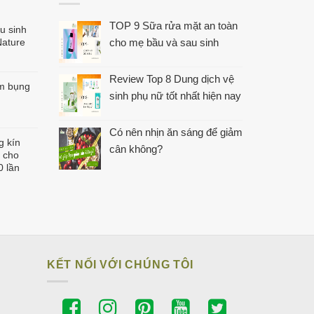
TOP 9 Sữa rửa mặt an toàn
u sinh
Nature
cho mẹ bầu và sau sinh
Review Top 8 Dung dịch vệ
m bụng
sinh phụ nữ tốt nhất hiện nay
Có nên nhịn ăn sáng để giảm
g kín
cân không?
 cho
0 lần
iá
iện
ại
à:
60.000₫.
KẾT NỐI VỚI CHÚNG TÔI