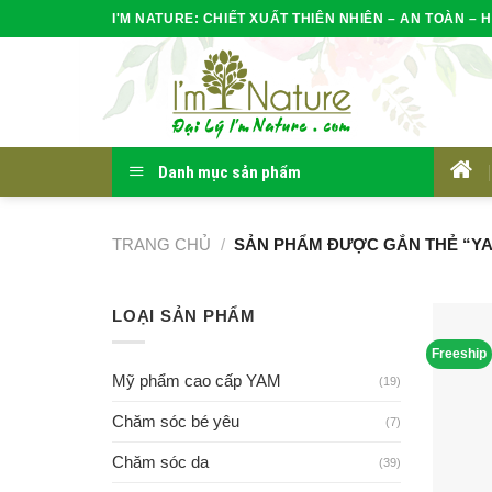
Skip
I'M NATURE: CHIẾT XUẤT THIÊN NHIÊN – AN TOÀN – H
to
content
Danh mục sản phẩm
HOM
TRANG CHỦ
/
SẢN PHẨM ĐƯỢC GẮN THẺ “Y
LOẠI SẢN PHẨM
Freeship
Mỹ phẩm cao cấp YAM
(19)
Chăm sóc bé yêu
(7)
Chăm sóc da
(39)