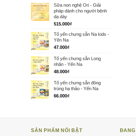
Sữa non nghệ Ori - Giải
pháp dành cho người bệnh
dạ dày
515.000
₫
Tổ yến chưng sẵn Na kids -
Yến Na
47.000
₫
Tổ yến chưng sẵn Long
nhãn - Yến Na
48.000
₫
Tổ yến chưng sẵn đông
trùng hạ thảo - Yến Na
66.000
₫
SẢN PHẨM NỔI BẬT
ĐANG 