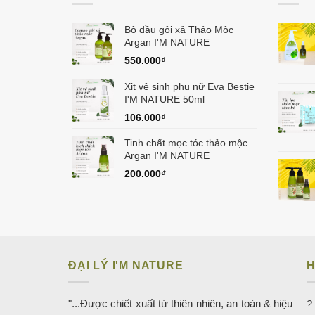
Bộ dầu gội xả Thảo Mộc
Argan I'M NATURE
550.000
₫
Xịt vệ sinh phụ nữ Eva Bestie
I'M NATURE 50ml
106.000
₫
Tinh chất mọc tóc thảo mộc
Argan I'M NATURE
200.000
₫
ĐẠI LÝ I'M NATURE
H
"...Được chiết xuất từ thiên nhiên, an toàn & hiệu
?