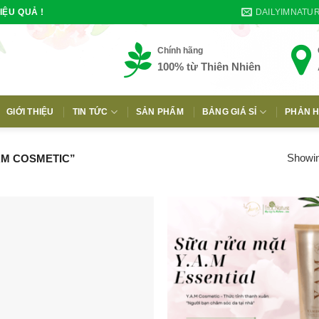
DAILYIMNATU
IỆU QUẢ !
Chính hãng
100% từ Thiên Nhiên
GIỚI THIỆU
TIN TỨC
SẢN PHẨM
BẢNG GIÁ SỈ
PHẢN H
E
Showing
AM COSMETIC”