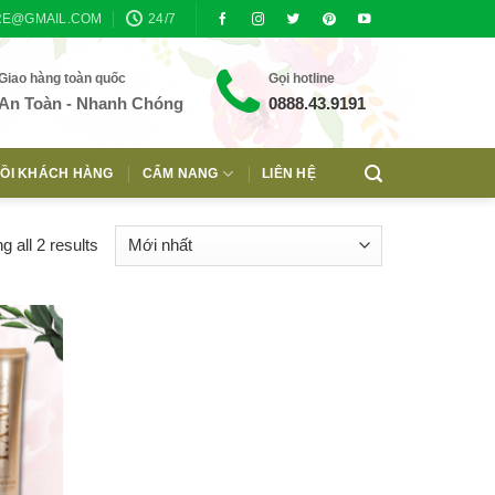
RE@GMAIL.COM
24/7
Giao hàng toàn quốc
Gọi hotline
An Toàn - Nhanh Chóng
0888.43.9191
ỒI KHÁCH HÀNG
CẨM NANG
LIÊN HỆ
 all 2 results