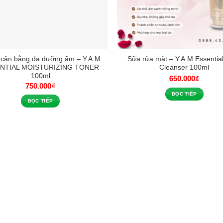
 cân bằng da dưỡng ẩm – Y.A.M
Sữa rửa mặt – Y.A.M Essentia
NTIAL MOISTURIZING TONER
Cleanser 100ml
100ml
650.000
₫
750.000
₫
ĐỌC TIẾP
ĐỌC TIẾP