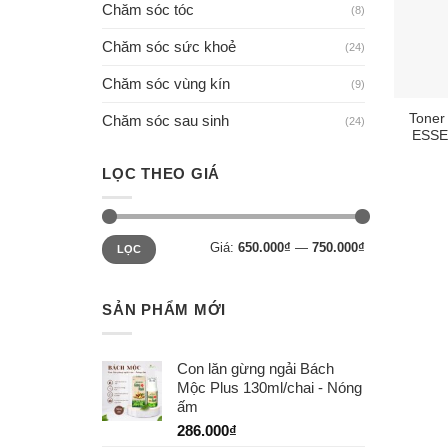
Chăm sóc tóc
(8)
Chăm sóc sức khoẻ
(24)
Chăm sóc vùng kín
(9)
Toner
Chăm sóc sau sinh
(24)
ESSE
LỌC THEO GIÁ
Giá
Giá
Giá:
650.000₫
—
750.000₫
LỌC
thấp
cao
nhất
nhất
SẢN PHẨM MỚI
Con lăn gừng ngải Bách
Mộc Plus 130ml/chai - Nóng
ấm
286.000
₫