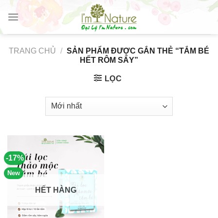
Skip
to
content
TRANG CHỦ
/
SẢN PHẨM ĐƯỢC GẮN THẺ “TẮM BÉ
HẾT RÔM SẨY”
LỌC
-17%
New
HẾT HÀNG