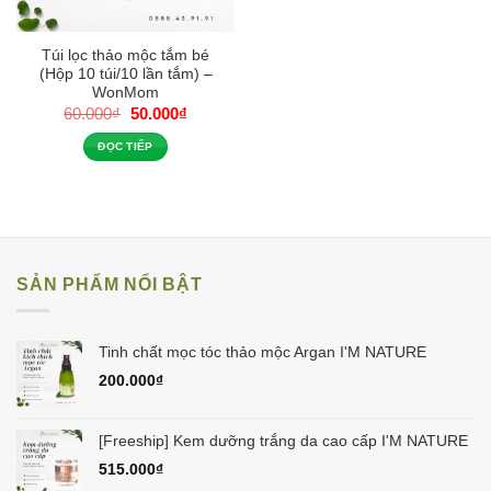
Túi lọc thảo mộc tắm bé
(Hộp 10 túi/10 lần tắm) –
WonMom
Giá
Giá
60.000
₫
50.000
₫
gốc
hiện
là:
tại
ĐỌC TIẾP
60.000₫.
là:
50.000₫.
SẢN PHẨM NỔI BẬT
Tinh chất mọc tóc thảo mộc Argan I'M NATURE
200.000
₫
[Freeship] Kem dưỡng trắng da cao cấp I'M NATURE
515.000
₫