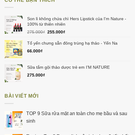
CÓ THỂ BẠN THÍCH
180.000₫.
là:
160.000₫.
Son lì không chứa chì Hers Lipstick của I'm Nature -
100% từ thiên nhiên
Giá
Giá
275.000
₫
255.000
₫
gốc
hiện
là:
tại
Tổ yến chưng sẵn đông trùng hạ thảo - Yến Na
275.000₫.
là:
66.000
₫
255.000₫.
Sữa tắm gội thảo dược trẻ em I'M NATURE
275.000
₫
BÀI VIẾT MỚI
TOP 9 Sữa rửa mặt an toàn cho mẹ bầu và sau
sinh