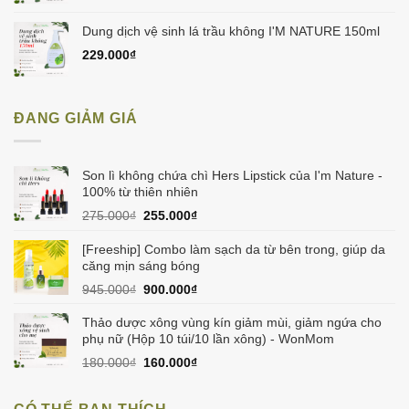
Dung dịch vệ sinh lá trầu không I'M NATURE 150ml
229.000
₫
ĐANG GIẢM GIÁ
Son lì không chứa chì Hers Lipstick của I'm Nature -
100% từ thiên nhiên
Giá
Giá
275.000
₫
255.000
₫
gốc
hiện
là:
tại
[Freeship] Combo làm sạch da từ bên trong, giúp da
275.000₫.
là:
căng mịn sáng bóng
255.000₫.
Giá
Giá
945.000
₫
900.000
₫
gốc
hiện
là:
tại
Thảo dược xông vùng kín giảm mùi, giảm ngứa cho
945.000₫.
là:
phụ nữ (Hộp 10 túi/10 lần xông) - WonMom
900.000₫.
Giá
Giá
180.000
₫
160.000
₫
gốc
hiện
là:
tại