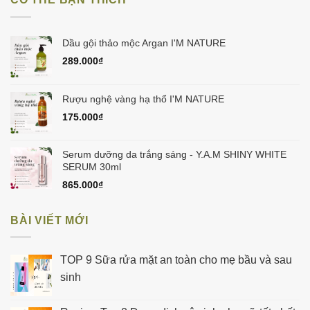
998.000₫.
Dầu gội thảo mộc Argan I'M NATURE
289.000
₫
Rượu nghệ vàng hạ thổ I'M NATURE
175.000
₫
Serum dưỡng da trắng sáng - Y.A.M SHINY WHITE
SERUM 30ml
865.000
₫
BÀI VIẾT MỚI
TOP 9 Sữa rửa mặt an toàn cho mẹ bầu và sau
sinh