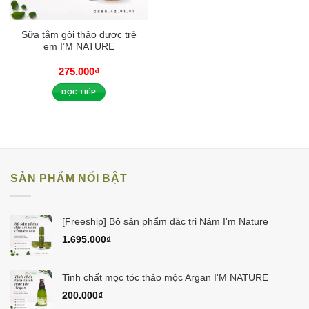
Sữa tắm gội thảo dược trẻ
em I’M NATURE
275.000
₫
ĐỌC TIẾP
SẢN PHẨM NỔI BẬT
[Freeship] Bộ sản phẩm đặc trị Nám I'm Nature
1.695.000
₫
Tinh chất mọc tóc thảo mộc Argan I'M NATURE
200.000
₫