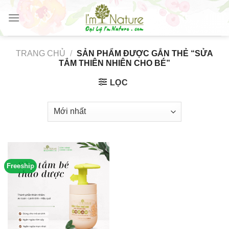
Skip
to
content
TRANG CHỦ
/
SẢN PHẨM ĐƯỢC GẮN THẺ “SỬA
TẮM THIÊN NHIÊN CHO BÉ”
LỌC
Freeship