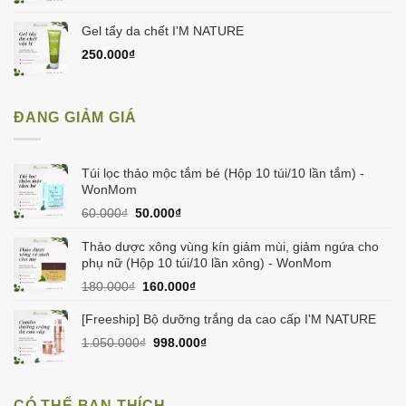
Gel tẩy da chết I'M NATURE
250.000
₫
ĐANG GIẢM GIÁ
Túi lọc thảo mộc tắm bé (Hộp 10 túi/10 lần tắm) -
WonMom
Giá
Giá
60.000
₫
50.000
₫
gốc
hiện
là:
tại
Thảo dược xông vùng kín giảm mùi, giảm ngứa cho
60.000₫.
là:
phụ nữ (Hộp 10 túi/10 lần xông) - WonMom
50.000₫.
Giá
Giá
180.000
₫
160.000
₫
gốc
hiện
là:
tại
[Freeship] Bộ dưỡng trắng da cao cấp I'M NATURE
180.000₫.
là:
Giá
Giá
1.050.000
₫
998.000
₫
160.000₫.
gốc
hiện
là:
tại
1.050.000₫.
là:
CÓ THỂ BẠN THÍCH