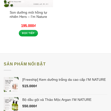
Son dưỡng môi hồng tự
nhiên Hers – I’m Nature
195.000
₫
ĐỌC TIẾP
SẢN PHẨM NỔI BẬT
[Freeship] Kem dưỡng trắng da cao cấp I'M NATURE
515.000
₫
Bộ dầu gội xả Thảo Mộc Argan I'M NATURE
550.000
₫