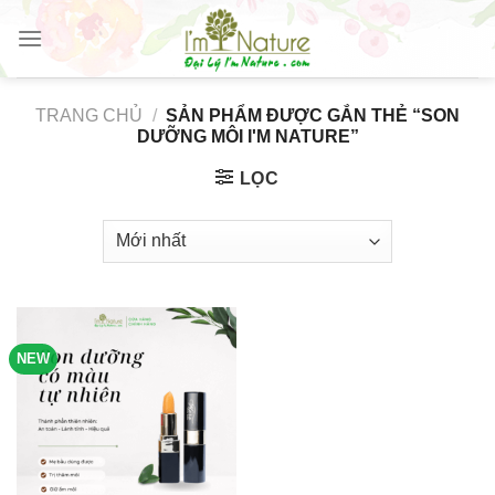
Skip
to
content
TRANG CHỦ
/
SẢN PHẨM ĐƯỢC GẮN THẺ “SON
DƯỠNG MÔI I'M NATURE”
LỌC
NEW