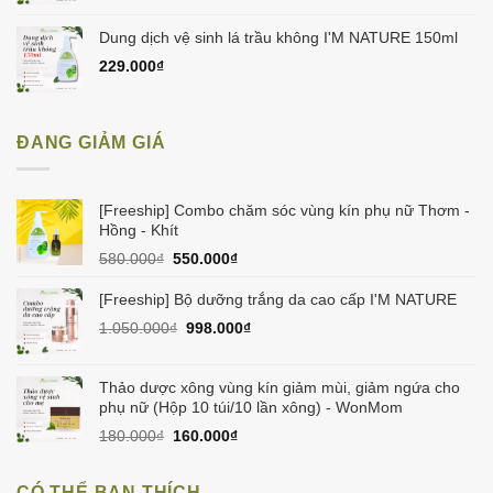
Dung dịch vệ sinh lá trầu không I'M NATURE 150ml
229.000
₫
ĐANG GIẢM GIÁ
[Freeship] Combo chăm sóc vùng kín phụ nữ Thơm -
Hồng - Khít
Giá
Giá
580.000
₫
550.000
₫
gốc
hiện
là:
tại
[Freeship] Bộ dưỡng trắng da cao cấp I'M NATURE
580.000₫.
là:
Giá
Giá
1.050.000
₫
998.000
₫
550.000₫.
gốc
hiện
là:
tại
1.050.000₫.
là:
Thảo dược xông vùng kín giảm mùi, giảm ngứa cho
998.000₫.
phụ nữ (Hộp 10 túi/10 lần xông) - WonMom
Giá
Giá
180.000
₫
160.000
₫
gốc
hiện
là:
tại
CÓ THỂ BẠN THÍCH