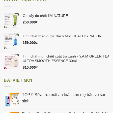
180.000₫.
là:
160.000₫.
Gel tẩy da chết I'M NATURE
250.000
₫
Tinh chất thảo dược Bách Mộc HEALTHY NATURE
159.000
₫
Tinh chất mụn chiết xuất trà xanh - Y.A.M GREEN TEA
ULTRA SMOOTH ESSENCE 30ml
815.000
₫
BÀI VIẾT MỚI
TOP 9 Sữa rửa mặt an toàn cho mẹ bầu và sau
sinh