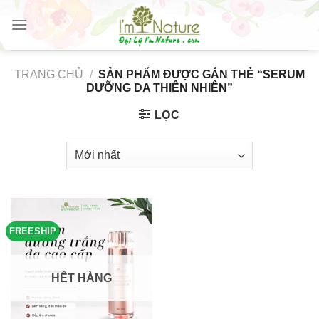
Skip
to
content
TRANG CHỦ
/
SẢN PHẨM ĐƯỢC GẮN THẺ “SERUM
DƯỠNG DA THIÊN NHIÊN”
LỌC
FREESHIP
HẾT HÀNG