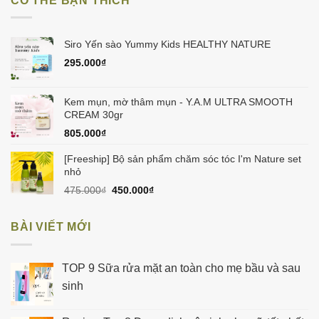
CÓ THỂ BẠN THÍCH
475.000₫.
là:
450.000₫.
Siro Yến sào Yummy Kids HEALTHY NATURE
295.000
₫
Kem mụn, mờ thâm mụn - Y.A.M ULTRA SMOOTH
CREAM 30gr
805.000
₫
[Freeship] Bộ sản phẩm chăm sóc tóc I'm Nature set
nhỏ
Giá
Giá
475.000
₫
450.000
₫
gốc
hiện
là:
tại
BÀI VIẾT MỚI
475.000₫.
là:
450.000₫.
TOP 9 Sữa rửa mặt an toàn cho mẹ bầu và sau
sinh