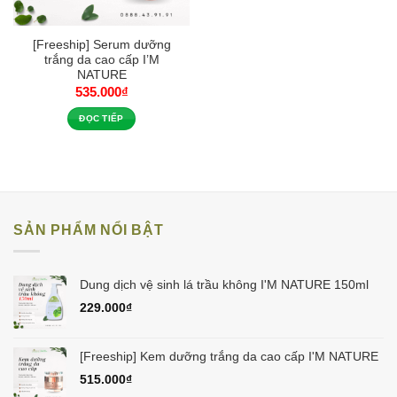
[Freeship] Serum dưỡng
trắng da cao cấp I’M
NATURE
535.000
₫
ĐỌC TIẾP
SẢN PHẨM NỔI BẬT
Dung dịch vệ sinh lá trầu không I'M NATURE 150ml
229.000
₫
[Freeship] Kem dưỡng trắng da cao cấp I'M NATURE
515.000
₫