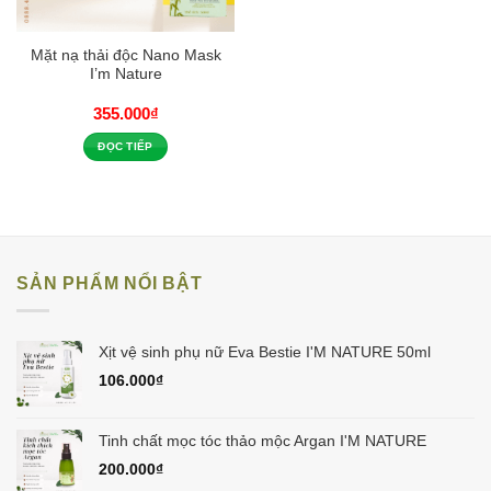
Mặt nạ thải độc Nano Mask
I’m Nature
355.000
₫
ĐỌC TIẾP
SẢN PHẨM NỔI BẬT
Xịt vệ sinh phụ nữ Eva Bestie I'M NATURE 50ml
106.000
₫
Tinh chất mọc tóc thảo mộc Argan I'M NATURE
200.000
₫