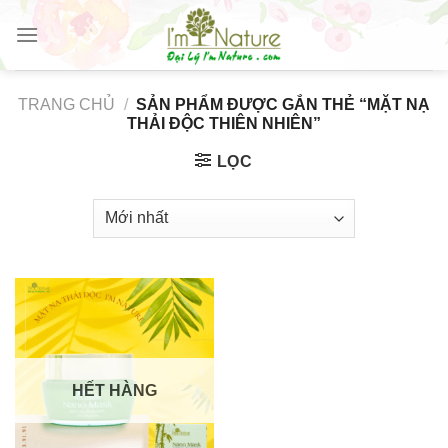
Skip
to
content
TRANG CHỦ
/
SẢN PHẨM ĐƯỢC GẮN THẺ “MẶT NẠ
THẢI ĐỘC THIÊN NHIÊN”
LỌC
HẾT HÀNG