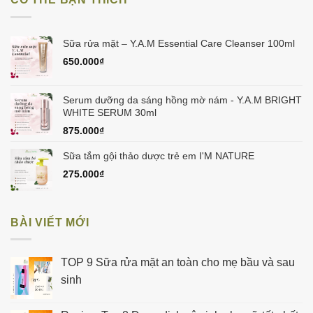
475.000₫.
là:
450.000₫.
Sữa rửa mặt – Y.A.M Essential Care Cleanser 100ml
650.000
₫
Serum dưỡng da sáng hồng mờ nám - Y.A.M BRIGHT
WHITE SERUM 30ml
875.000
₫
Sữa tắm gội thảo dược trẻ em I'M NATURE
275.000
₫
BÀI VIẾT MỚI
TOP 9 Sữa rửa mặt an toàn cho mẹ bầu và sau
sinh