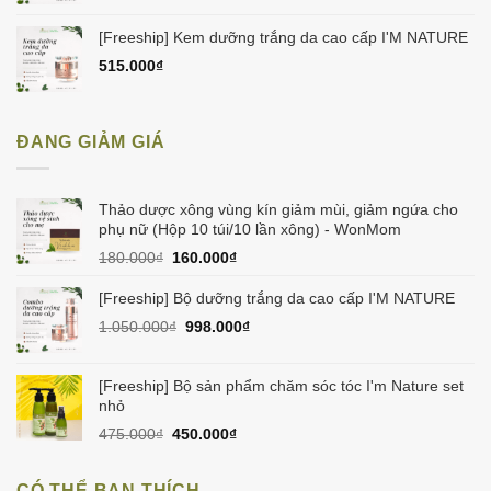
[Freeship] Kem dưỡng trắng da cao cấp I'M NATURE
515.000
₫
ĐANG GIẢM GIÁ
Thảo dược xông vùng kín giảm mùi, giảm ngứa cho
phụ nữ (Hộp 10 túi/10 lần xông) - WonMom
Giá
Giá
180.000
₫
160.000
₫
gốc
hiện
là:
tại
[Freeship] Bộ dưỡng trắng da cao cấp I'M NATURE
180.000₫.
là:
Giá
Giá
1.050.000
₫
998.000
₫
160.000₫.
gốc
hiện
là:
tại
1.050.000₫.
là:
[Freeship] Bộ sản phẩm chăm sóc tóc I'm Nature set
998.000₫.
nhỏ
Giá
Giá
475.000
₫
450.000
₫
gốc
hiện
là:
tại
CÓ THỂ BẠN THÍCH