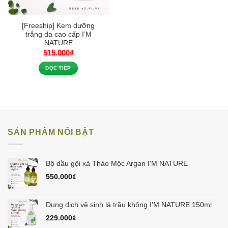
[Freeship] Kem dưỡng
trắng da cao cấp I’M
NATURE
515.000
₫
ĐỌC TIẾP
SẢN PHẨM NỔI BẬT
Bộ dầu gội xả Thảo Mộc Argan I'M NATURE
550.000
₫
Dung dịch vệ sinh lá trầu không I'M NATURE 150ml
229.000
₫