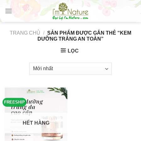
Skip
to
content
TRANG CHỦ
/
SẢN PHẨM ĐƯỢC GẮN THẺ “KEM
DƯỠNG TRẮNG AN TOÀN”
LỌC
FREESHIP
HẾT HÀNG