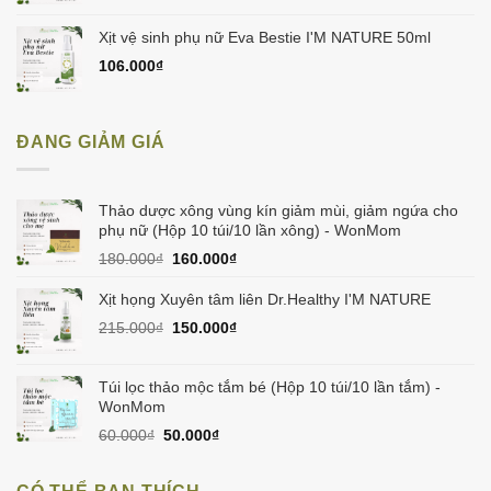
Xịt vệ sinh phụ nữ Eva Bestie I'M NATURE 50ml
106.000
₫
ĐANG GIẢM GIÁ
Thảo dược xông vùng kín giảm mùi, giảm ngứa cho
phụ nữ (Hộp 10 túi/10 lần xông) - WonMom
Giá
Giá
180.000
₫
160.000
₫
gốc
hiện
là:
tại
Xịt họng Xuyên tâm liên Dr.Healthy I'M NATURE
180.000₫.
là:
Giá
Giá
215.000
₫
150.000
₫
160.000₫.
gốc
hiện
là:
tại
215.000₫.
là:
Túi lọc thảo mộc tắm bé (Hộp 10 túi/10 lần tắm) -
150.000₫.
WonMom
Giá
Giá
60.000
₫
50.000
₫
gốc
hiện
là:
tại