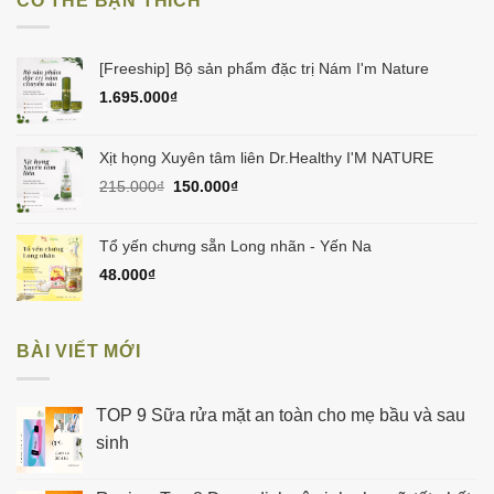
CÓ THỂ BẠN THÍCH
60.000₫.
là:
50.000₫.
[Freeship] Bộ sản phẩm đặc trị Nám I'm Nature
1.695.000
₫
Xịt họng Xuyên tâm liên Dr.Healthy I'M NATURE
Giá
Giá
215.000
₫
150.000
₫
gốc
hiện
là:
tại
215.000₫.
là:
Tổ yến chưng sẵn Long nhãn - Yến Na
150.000₫.
48.000
₫
BÀI VIẾT MỚI
TOP 9 Sữa rửa mặt an toàn cho mẹ bầu và sau
sinh