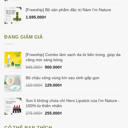
[Freeship] Bộ sản phẩm đặc trị Nám I'm Nature
1.695.000
₫
ĐANG GIẢM GIÁ
[Freeship] Combo làm sạch da từ bên trong, giúp da
căng mịn sáng bóng
Giá
Giá
945.000
₫
900.000
₫
gốc
hiện
là:
tại
Bộ chậu xông vùng kín sau sinh gấp gọn
945.000₫.
là:
Giá
Giá
150.000
₫
129.000
₫
900.000₫.
gốc
hiện
là:
tại
150.000₫.
là:
Son lì không chứa chì Hers Lipstick của I'm Nature -
129.000₫.
100% từ thiên nhiên
Giá
Giá
275.000
₫
255.000
₫
gốc
hiện
là:
tại
CÓ THỂ BẠN THÍCH