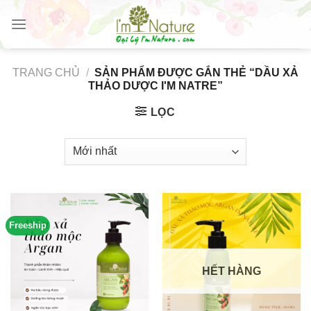
Skip
to
content
TRANG CHỦ
/
SẢN PHẨM ĐƯỢC GẮN THẺ “DẦU XẢ
THẢO DƯỢC I'M NATRE”
LỌC
Freeship
HẾT HÀNG