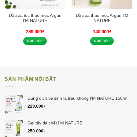
Dầu xả tóc thảo mộc Argan
Dầu xả thảo mộc Argan I’M
I’M NATURE
NATURE
289.000
₫
140.000
₫
ĐỌC TIẾP
ĐỌC TIẾP
SẢN PHẨM NỔI BẬT
Dung dịch vệ sinh lá trầu không I'M NATURE 150ml
229.000
₫
Gel tẩy da chết I'M NATURE
250.000
₫