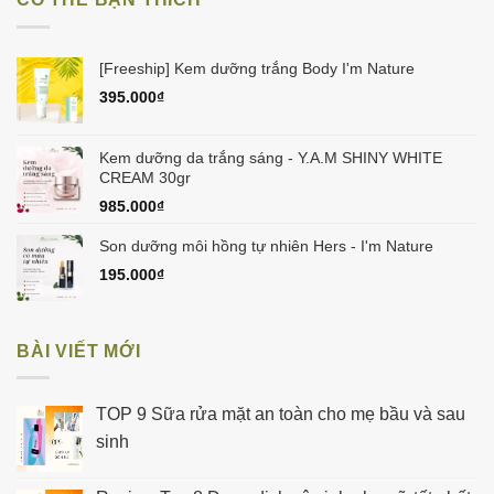
275.000₫.
là:
255.000₫.
[Freeship] Kem dưỡng trắng Body I'm Nature
395.000
₫
Kem dưỡng da trắng sáng - Y.A.M SHINY WHITE
CREAM 30gr
985.000
₫
Son dưỡng môi hồng tự nhiên Hers - I'm Nature
195.000
₫
BÀI VIẾT MỚI
TOP 9 Sữa rửa mặt an toàn cho mẹ bầu và sau
sinh