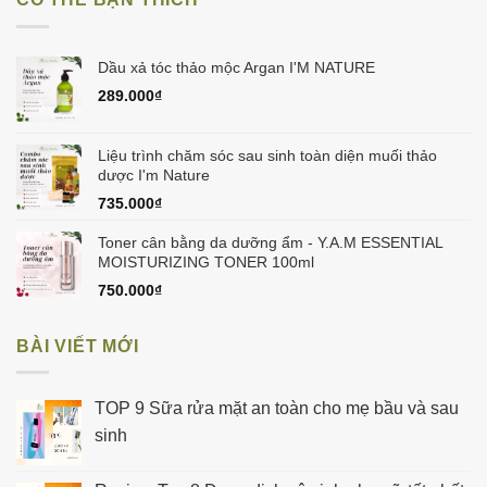
998.000₫.
Dầu xả tóc thảo mộc Argan I'M NATURE
289.000
₫
Liệu trình chăm sóc sau sinh toàn diện muối thảo
dược I'm Nature
735.000
₫
Toner cân bằng da dưỡng ẩm - Y.A.M ESSENTIAL
MOISTURIZING TONER 100ml
750.000
₫
BÀI VIẾT MỚI
TOP 9 Sữa rửa mặt an toàn cho mẹ bầu và sau
sinh