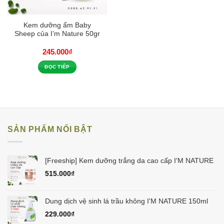
Kem dưỡng ẩm Baby
Sheep của I’m Nature 50gr
245.000
₫
ĐỌC TIẾP
SẢN PHẨM NỔI BẬT
[Freeship] Kem dưỡng trắng da cao cấp I'M NATURE
515.000
₫
Dung dịch vệ sinh lá trầu không I'M NATURE 150ml
229.000
₫