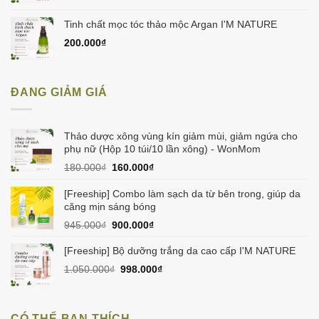
Tinh chất mọc tóc thảo mộc Argan I'M NATURE
200.000
₫
ĐANG GIẢM GIÁ
Thảo dược xông vùng kín giảm mùi, giảm ngứa cho
phụ nữ (Hộp 10 túi/10 lần xông) - WonMom
Giá
Giá
180.000
₫
160.000
₫
gốc
hiện
là:
tại
[Freeship] Combo làm sạch da từ bên trong, giúp da
180.000₫.
là:
căng mịn sáng bóng
160.000₫.
Giá
Giá
945.000
₫
900.000
₫
gốc
hiện
là:
tại
[Freeship] Bộ dưỡng trắng da cao cấp I'M NATURE
945.000₫.
là:
Giá
Giá
1.050.000
₫
998.000
₫
900.000₫.
gốc
hiện
là:
tại
1.050.000₫.
là:
CÓ THỂ BẠN THÍCH