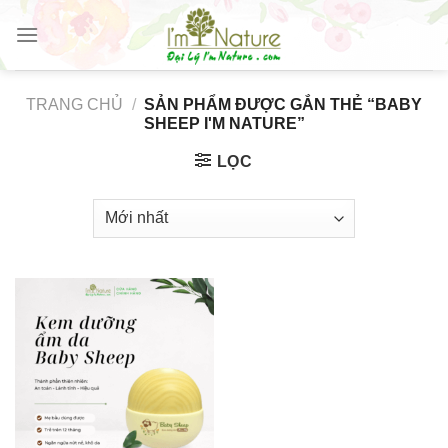
Skip
to
content
TRANG CHỦ
/
SẢN PHẨM ĐƯỢC GẮN THẺ “BABY
SHEEP I'M NATURE”
LỌC