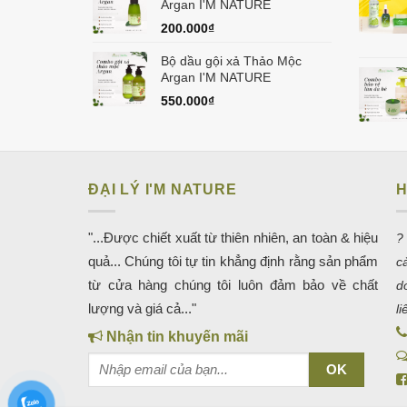
Argan I'M NATURE
200.000
₫
Bộ dầu gội xả Thảo Mộc
Argan I'M NATURE
550.000
₫
ĐẠI LÝ I'M NATURE
H
"...Được chiết xuất từ thiên nhiên, an toàn & hiệu
?
quả... Chúng tôi tự tin khẳng định rằng sản phẩm
c
từ cửa hàng chúng tôi luôn đảm bảo về chất
d
lượng và giá cả..."
l
Nhận tin khuyến mãi