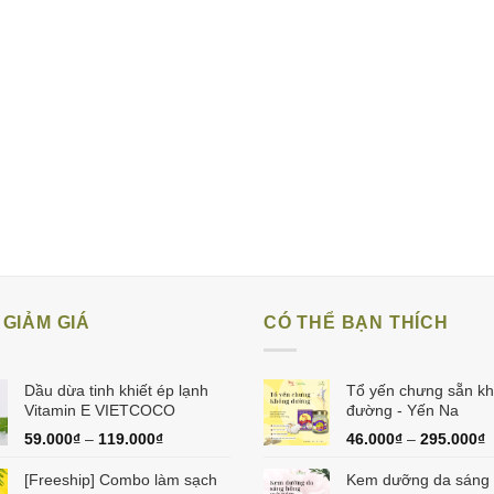
GIẢM GIÁ
CÓ THỂ BẠN THÍCH
Dầu dừa tinh khiết ép lạnh
Tổ yến chưng sẵn k
Vitamin E VIETCOCO
đường - Yến Na
59.000
₫
–
119.000
₫
46.000
₫
–
295.000
₫
[Freeship] Combo làm sạch
Kem dưỡng da sáng