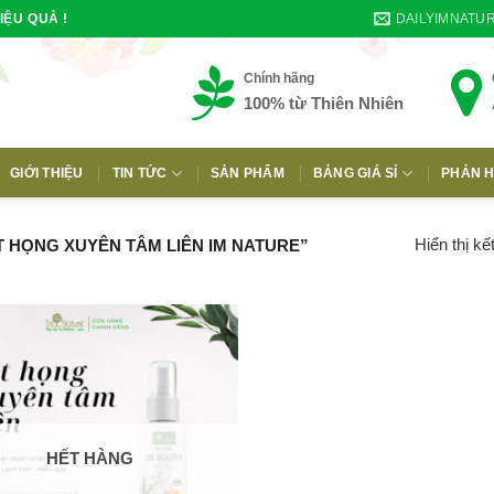
DAILYIMNATU
IỆU QUẢ !
Chính hãng
100% từ Thiên Nhiên
GIỚI THIỆU
TIN TỨC
SẢN PHẨM
BẢNG GIÁ SỈ
PHẢN H
E
Hiển thị kế
 HỌNG XUYÊN TÂM LIÊN IM NATURE”
HẾT HÀNG