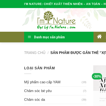
Skip
I'M NATURE: CHIẾT XUẤT THIÊN NHIÊN – AN TOÀN – H
to
content
Danh mục sản phẩm
HOM
TRANG CHỦ
/
SẢN PHẨM ĐƯỢC GẮN THẺ “XỊT
LOẠI SẢN PHẨM
-30%
Mỹ phẩm cao cấp YAM
(19)
Chăm sóc bé yêu
(7)
Chăm sóc da
(39)