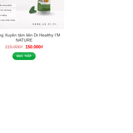
ng Xuyên tâm liên Dr.Healthy I’M
NATURE
Giá
Giá
215.000
₫
150.000
₫
gốc
hiện
là:
tại
ĐỌC TIẾP
215.000₫.
là:
150.000₫.