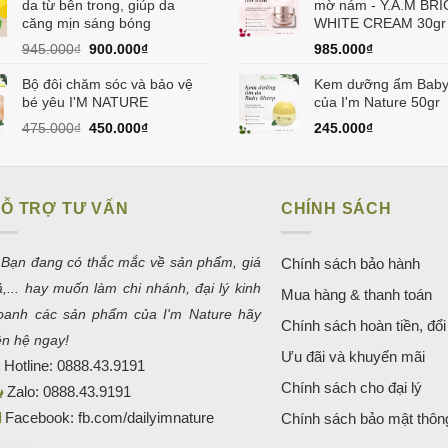
da từ bên trong, giúp da
mờ nám - Y.A.M BR
căng mịn sáng bóng
WHITE CREAM 30gr
Giá
Giá
945.000
₫
900.000
₫
985.000
₫
gốc
hiện
Bộ đôi chăm sóc và bảo vệ
là:
tại
Kem dưỡng ẩm Baby
bé yêu I'M NATURE
945.000₫.
là:
của I'm Nature 50gr
900.000₫.
Giá
Giá
475.000
₫
450.000
₫
245.000
₫
gốc
hiện
là:
tại
475.000₫.
là:
450.000₫.
Ỗ TRỢ TƯ VẤN
CHÍNH SÁCH
 Bạn đang có thắc mắc về sản phẩm, giá
Chính sách bảo hành
ả,... hay muốn làm chi nhánh, đại lý kinh
Mua hàng & thanh toán
oanh các sản phẩm của I'm Nature hãy
Chính sách hoàn tiền, đổi 
iên hệ ngay!
Ưu đãi và khuyến mãi
Hotline:
0888.43.9191
Chính sách cho đại lý
Zalo:
0888.43.9191
Facebook:
fb.com/dailyimnature
Chính sách bảo mật thông