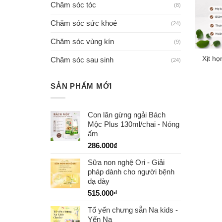
Chăm sóc tóc
(8)
Chăm sóc sức khoẻ
(24)
Chăm sóc vùng kín
(9)
Xịt họ
Chăm sóc sau sinh
(24)
SẢN PHẨM MỚI
Con lăn gừng ngải Bách
Mộc Plus 130ml/chai - Nóng
ấm
286.000
₫
Sữa non nghệ Ori - Giải
pháp dành cho người bệnh
dạ dày
515.000
₫
Tổ yến chưng sẵn Na kids -
Yến Na