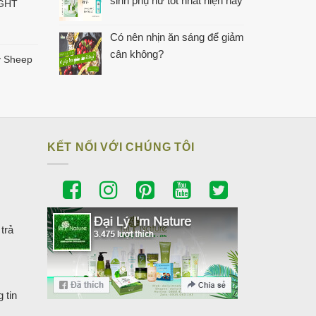
sinh phụ nữ tốt nhất hiện nay
IGHT
Có nên nhịn ăn sáng để giảm
cân không?
 Sheep
KẾT NỐI VỚI CHÚNG TÔI
trả
 tin