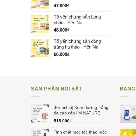
47.000
₫
Tổ yến chưng sẵn Long
nhãn - Yến Na
48.000
₫
Tổ yến chưng sẵn đông
trùng hạ thảo - Yến Na
66.000
₫
SẢN PHẨM NỔI BẬT
ĐANG 
[Freeship] Kem dưỡng trắng
da cao cấp I'M NATURE
515.000
₫
Tinh chất mọc tóc thảo mộc