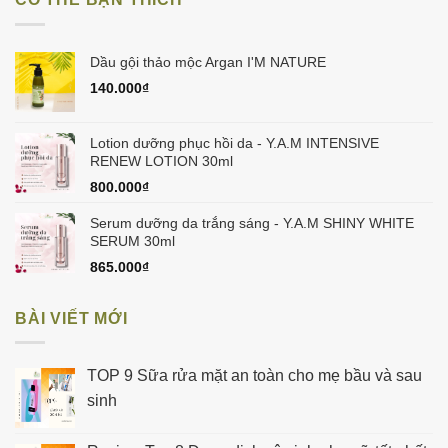
580.000₫.
là:
550.000₫.
Dầu gội thảo mộc Argan I'M NATURE
140.000
₫
Lotion dưỡng phục hồi da - Y.A.M INTENSIVE
RENEW LOTION 30ml
800.000
₫
Serum dưỡng da trắng sáng - Y.A.M SHINY WHITE
SERUM 30ml
865.000
₫
BÀI VIẾT MỚI
TOP 9 Sữa rửa mặt an toàn cho mẹ bầu và sau
sinh