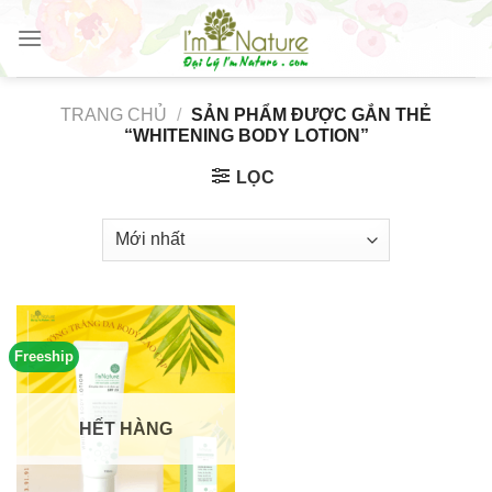
Skip
to
content
TRANG CHỦ
/
SẢN PHẨM ĐƯỢC GẮN THẺ
“WHITENING BODY LOTION”
LỌC
Freeship
HẾT HÀNG