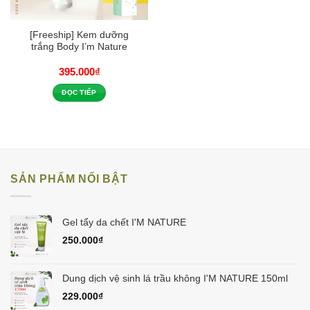
[Freeship] Kem dưỡng
trắng Body I’m Nature
395.000
₫
ĐỌC TIẾP
SẢN PHẨM NỔI BẬT
Gel tẩy da chết I'M NATURE
250.000
₫
Dung dịch vệ sinh lá trầu không I'M NATURE 150ml
229.000
₫