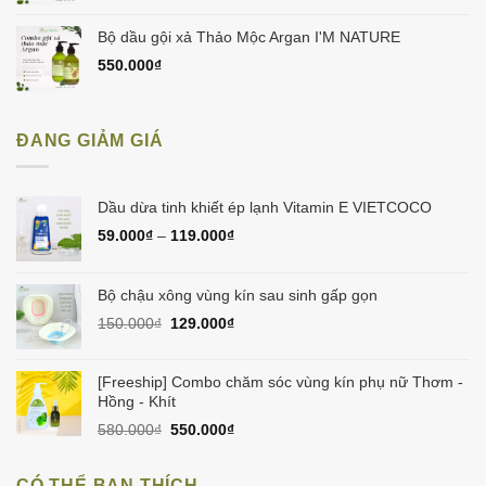
Bộ dầu gội xả Thảo Mộc Argan I'M NATURE
550.000
₫
ĐANG GIẢM GIÁ
Dầu dừa tinh khiết ép lạnh Vitamin E VIETCOCO
59.000
₫
–
119.000
₫
Bộ chậu xông vùng kín sau sinh gấp gọn
Giá
Giá
150.000
₫
129.000
₫
gốc
hiện
là:
tại
150.000₫.
là:
[Freeship] Combo chăm sóc vùng kín phụ nữ Thơm -
129.000₫.
Hồng - Khít
Giá
Giá
580.000
₫
550.000
₫
gốc
hiện
là:
tại
CÓ THỂ BẠN THÍCH