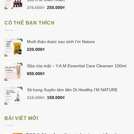
Giá
Giá
275.000
₫
255.000
₫
gốc
hiện
là:
tại
CÓ THỂ BẠN THÍCH
275.000₫.
là:
255.000₫.
Muối thảo dược sau sinh I'm Nature
220.000
₫
Sữa rửa mặt – Y.A.M Essential Care Cleanser 100ml
650.000
₫
Xịt họng Xuyên tâm liên Dr.Healthy I'M NATURE
Giá
Giá
215.000
₫
150.000
₫
gốc
hiện
là:
tại
215.000₫.
là:
BÀI VIẾT MỚI
150.000₫.