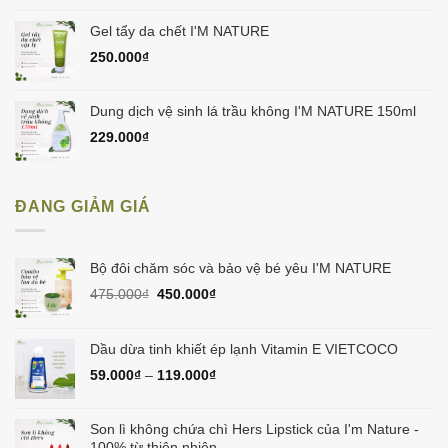
Gel tẩy da chết I'M NATURE
250.000
₫
Dung dịch vệ sinh lá trầu không I'M NATURE 150ml
229.000
₫
ĐANG GIẢM GIÁ
Bộ đôi chăm sóc và bảo vệ bé yêu I'M NATURE
Giá
Giá
475.000
₫
450.000
₫
gốc
hiện
là:
tại
475.000₫.
là:
Dầu dừa tinh khiết ép lạnh Vitamin E VIETCOCO
450.000₫.
59.000
₫
–
119.000
₫
Son lì không chứa chì Hers Lipstick của I'm Nature -
100% từ thiên nhiên