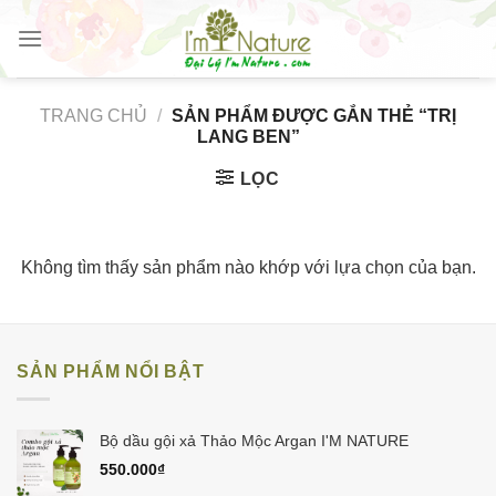
Skip
to
content
TRANG CHỦ
/
SẢN PHẨM ĐƯỢC GẮN THẺ “TRỊ
LANG BEN”
LỌC
Không tìm thấy sản phẩm nào khớp với lựa chọn của bạn.
SẢN PHẨM NỔI BẬT
Bộ dầu gội xả Thảo Mộc Argan I'M NATURE
550.000
₫