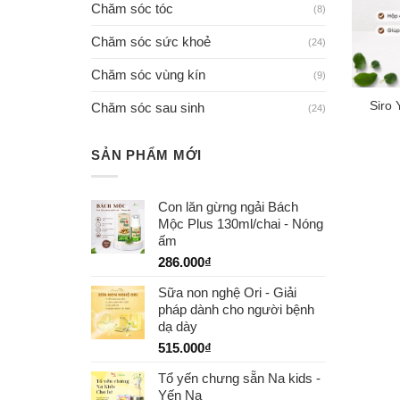
Chăm sóc tóc
(8)
Chăm sóc sức khoẻ
(24)
Chăm sóc vùng kín
(9)
Siro
Chăm sóc sau sinh
(24)
SẢN PHẨM MỚI
Con lăn gừng ngải Bách
Mộc Plus 130ml/chai - Nóng
ấm
286.000
₫
Sữa non nghệ Ori - Giải
pháp dành cho người bệnh
dạ dày
515.000
₫
Tổ yến chưng sẵn Na kids -
Yến Na