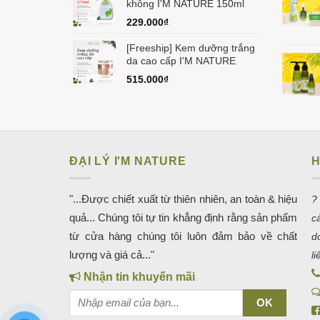
không I'M NATURE 150ml
229.000
₫
[Freeship] Kem dưỡng trắng
da cao cấp I'M NATURE
515.000
₫
ĐẠI LÝ I'M NATURE
H
"...Được chiết xuất từ thiên nhiên, an toàn & hiệu
?
quả... Chúng tôi tự tin khẳng định rằng sản phẩm
c
từ cửa hàng chúng tôi luôn đảm bảo về chất
d
lượng và giá cả..."
l
Nhận tin khuyến mãi