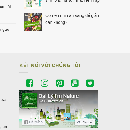
sinh phụ nữ tốt nhất hiện nay
an I'M
Có nên nhịn ăn sáng để giảm
cân không?
u gạo
KẾT NỐI VỚI CHÚNG TÔI
trả
 tin