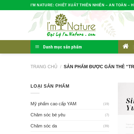
Skip
I'M NATURE: CHIẾT XUẤT THIÊN NHIÊN – AN TOÀN – H
to
content
Danh mục sản phẩm
HOM
TRANG CHỦ
/
SẢN PHẨM ĐƯỢC GẮN THẺ “TR
LOẠI SẢN PHẨM
Mỹ phẩm cao cấp YAM
(19)
Chăm sóc bé yêu
(7)
Chăm sóc da
(39)