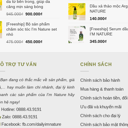
150.000₫.
là:
da từ bên trong, giúp da
129.000₫.
Dầu xả thảo mộc Arg
căng mịn sáng bóng
NATURE
Giá
Giá
945.000
₫
900.000
₫
140.000
₫
gốc
hiện
[Freeship] Bộ sản phẩm
là:
tại
[Freeship] Serum dầ
chăm sóc tóc I'm Nature set
945.000₫.
là:
I'M NATURE
nhỏ
900.000₫.
Giá
Giá
345.000
₫
475.000
₫
450.000
₫
gốc
hiện
là:
tại
475.000₫.
là:
450.000₫.
Ỗ TRỢ TƯ VẤN
CHÍNH SÁCH
 Bạn đang có thắc mắc về sản phẩm, giá
Chính sách bảo hành
ả,... hay muốn làm chi nhánh, đại lý kinh
Mua hàng & thanh toán
oanh các sản phẩm của I'm Nature hãy
Chính sách hoàn tiền, đổi 
iên hệ ngay!
Ưu đãi và khuyến mãi
Hotline:
0888.43.9191
Chính sách cho đại lý
Zalo:
0888.43.9191
Facebook:
fb.com/dailyimnature
Chính sách bảo mật thông