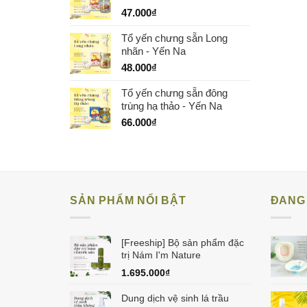
47.000
₫
Tổ yến chưng sẵn Long
nhãn - Yến Na
48.000
₫
Tổ yến chưng sẵn đông
trùng hạ thảo - Yến Na
66.000
₫
SẢN PHẨM NỔI BẬT
ĐANG 
[Freeship] Bộ sản phẩm đặc
trị Nám I'm Nature
1.695.000
₫
Dung dịch vệ sinh lá trầu