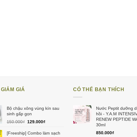
GIẢM GIÁ
CÓ THỂ BẠN THÍCH
Bộ chậu xông vùng kín sau
Nước Peptit dưỡng d
sinh gấp gọn
hồi - Y.A.M INTENSI
RENEW PEPTIDE W
Giá
Giá
150.000
₫
129.000
₫
30ml
gốc
hiện
là:
tại
850.000
₫
[Freeship] Combo làm sạch