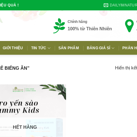
DAILYIMNATU
IỆU QUẢ !
Chính hãng
100% từ Thiên Nhiên
GIỚI THIỆU
TIN TỨC
SẢN PHẨM
BẢNG GIÁ SỈ
PHẢN H
E
Hiển thị kế
Ẻ BIẾNG ĂN”
HẾT HÀNG