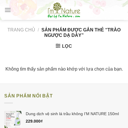
Skip
to
content
TRANG CHỦ
/
SẢN PHẨM ĐƯỢC GẮN THẺ “TRÀO
NGƯỢC DẠ DÀY”
LỌC
Không tìm thấy sản phẩm nào khớp với lựa chọn của bạn.
SẢN PHẨM NỔI BẬT
Dung dịch vệ sinh lá trầu không I'M NATURE 150ml
229.000
₫