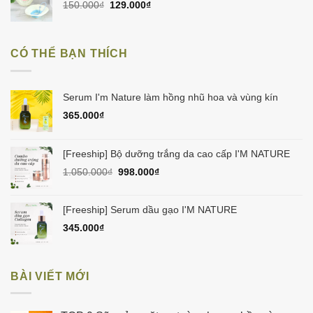
Giá
Giá
150.000
₫
129.000
₫
255.000₫.
gốc
hiện
là:
tại
150.000₫.
là:
CÓ THỂ BẠN THÍCH
129.000₫.
Serum I'm Nature làm hồng nhũ hoa và vùng kín
365.000
₫
[Freeship] Bộ dưỡng trắng da cao cấp I'M NATURE
Giá
Giá
1.050.000
₫
998.000
₫
gốc
hiện
là:
tại
1.050.000₫.
là:
[Freeship] Serum dầu gạo I'M NATURE
998.000₫.
345.000
₫
BÀI VIẾT MỚI