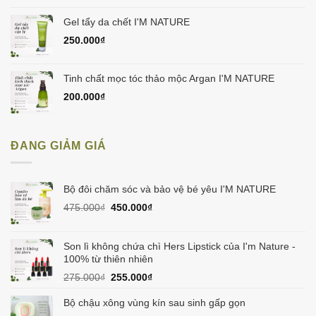
Gel tẩy da chết I'M NATURE
250.000
₫
Tinh chất mọc tóc thảo mộc Argan I'M NATURE
200.000
₫
ĐANG GIẢM GIÁ
Bộ đôi chăm sóc và bảo vệ bé yêu I'M NATURE
Giá
Giá
475.000
₫
450.000
₫
gốc
hiện
là:
tại
475.000₫.
là:
Son lì không chứa chì Hers Lipstick của I'm Nature -
450.000₫.
100% từ thiên nhiên
Giá
Giá
275.000
₫
255.000
₫
gốc
hiện
là:
tại
Bộ chậu xông vùng kín sau sinh gấp gọn
275.000₫.
là: