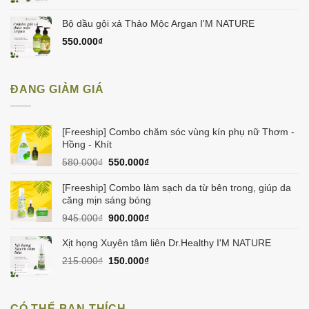
Bộ dầu gội xả Thảo Mộc Argan I'M NATURE
550.000
₫
ĐANG GIẢM GIÁ
[Freeship] Combo chăm sóc vùng kín phụ nữ Thơm -
Hồng - Khít
Giá
Giá
580.000
₫
550.000
₫
gốc
hiện
là:
tại
[Freeship] Combo làm sạch da từ bên trong, giúp da
580.000₫.
là:
căng mịn sáng bóng
550.000₫.
Giá
Giá
945.000
₫
900.000
₫
gốc
hiện
là:
tại
Xịt họng Xuyên tâm liên Dr.Healthy I'M NATURE
945.000₫.
là:
Giá
Giá
215.000
₫
150.000
₫
900.000₫.
gốc
hiện
là:
tại
215.000₫.
là:
CÓ THỂ BẠN THÍCH