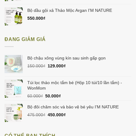
Bộ dầu gội xả Thảo Mộc Argan I'M NATURE
550.000
₫
ĐANG GIẢM GIÁ
Bộ chậu xông vùng kín sau sinh gấp gọn
Giá
Giá
150.000
₫
129.000
₫
gốc
hiện
là:
tại
150.000₫.
là:
Túi lọc thảo mộc tắm bé (Hộp 10 túi/10 lần tắm) -
129.000₫.
WonMom
Giá
Giá
60.000
₫
50.000
₫
gốc
hiện
là:
tại
Bộ đôi chăm sóc và bảo vệ bé yêu I'M NATURE
60.000₫.
là:
Giá
Giá
475.000
₫
450.000
₫
50.000₫.
gốc
hiện
là:
tại
475.000₫.
là:
CÓ THỂ BẠN THÍCH