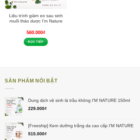
Liệu trình giảm eo sau sinh
muối thảo dược I’m Nature
560.000
₫
ĐỌC TIẾP
SẢN PHẨM NỔI BẬT
Dung dịch vệ sinh lá trầu không I'M NATURE 150ml
229.000
₫
[Freeship] Kem dưỡng trắng da cao cấp I'M NATURE
515.000
₫