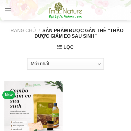
Skip
to
content
TRANG CHỦ
/
SẢN PHẨM ĐƯỢC GẮN THẺ “THẢO
DƯỢC GIẢM EO SAU SINH”
LỌC
New