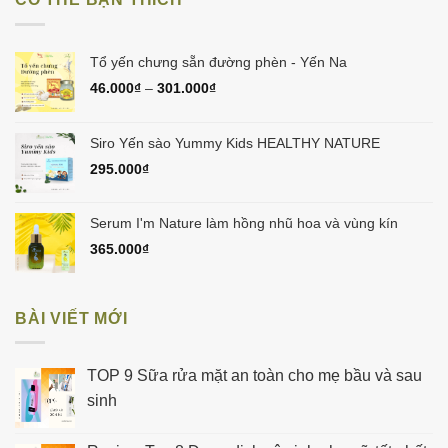
450.000₫.
Tổ yến chưng sẵn đường phèn - Yến Na
46.000
₫
–
301.000
₫
Siro Yến sào Yummy Kids HEALTHY NATURE
295.000
₫
Serum I'm Nature làm hồng nhũ hoa và vùng kín
365.000
₫
BÀI VIẾT MỚI
TOP 9 Sữa rửa mặt an toàn cho mẹ bầu và sau
sinh